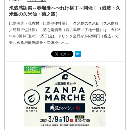
2024/3/3
イベント告知
泡盛感謝祭～春爛漫へべれけ横丁～開催！（残波・久
米島の久米仙・菊之露）
比嘉酒造（読谷村／比嘉健作社長）、久米島の久米仙（久米島町
／島袋正也社長）、菊之露酒造（宮古島市／下地一盛）は、令和6
年年3月14日(木)・15日(金)、ドリンク全品が1杯200円（税込）で
楽しめる泡盛感謝祭～春爛漫へべ…