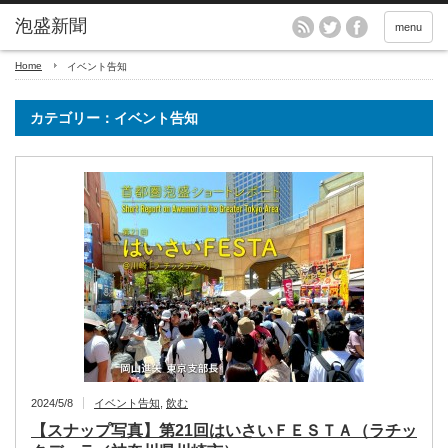
menu
Home
イベント告知
カテゴリー：イベント告知
2024/5/8
イベント告知
,
飲む
【スナップ写真】第21回はいさいＦＥＳＴＡ（ラチッ