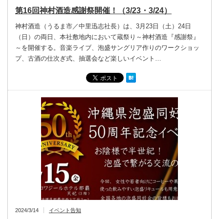
第16回神村酒造感謝祭開催！（3/23・3/24）
神村酒造（うるま市／中里迅志社長）は、3月23日（土）24日
（日）の両日、本社敷地内において蔵祭り～神村酒造『感謝祭』
～を開催する。音楽ライブ、泡盛サングリア作りのワークショッ
プ、古酒の仕次ぎ式、抽選会など楽しいイベント…
2024/3/14
イベント告知