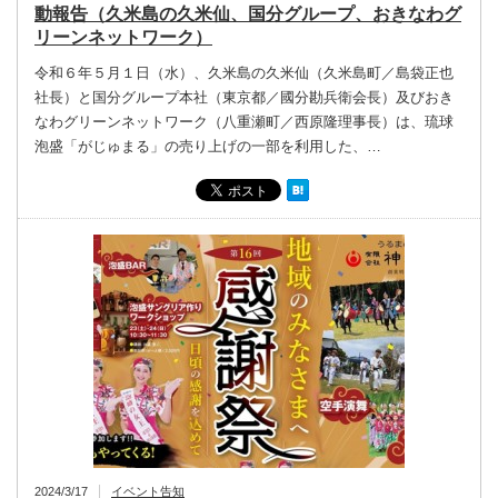
動報告（久米島の久米仙、国分グループ、おきなわグ
リーンネットワーク）
令和６年５月１日（水）、久米島の久米仙（久米島町／島袋正也
社長）と国分グループ本社（東京都／國分勘兵衛会長）及びおき
なわグリーンネットワーク（八重瀬町／西原隆理事長）は、琉球
泡盛「がじゅまる」の売り上げの一部を利用した、…
2024/3/17
イベント告知