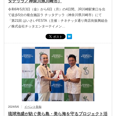
タデッラ／神奈川県川崎市）
令和6年5月3日（金）から6日（月）の4日間。JR川崎駅東口を出
て徒歩5分の複合施設ラ チッタデッラ（神奈川県川崎市）にて
「第21回 はいさいFESTA（主催：チネチッタ通り商店街振興組合
／株式会社チッタエンターテイメン…
2024/5/6
イベント告知
琉球泡盛が紡ぐ美ら島・美ら海を守るプロジェクト活