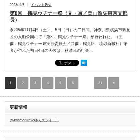
2023/11/6
イベント告知
第8回 鶴見ウチナー祭（文・写／岡山進矢東京支部
長）
令和5年11月4日（土）、5日（日）の二日間。神奈川県横浜市鶴見
区の入船公園にて「第8回 鶴見ウチナー祭」が行われた。（主
催：鶴見ウチナー祭実行委員会／共催：鶴見区、琉球新報社）筆
者が訪れた初日4日の天候は、秋晴れの行楽…
1
2
3
4
5
6
…
31
»
更新情報
@AwamoriNewsさんのツイート