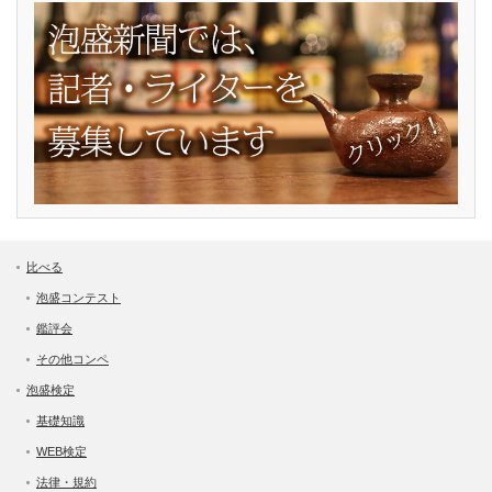
比べる
泡盛コンテスト
鑑評会
その他コンペ
泡盛検定
基礎知識
WEB検定
法律・規約