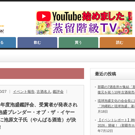
る
飲む
買う
読む
最近の投稿
那覇の7酒造所が集結「
0/27
イベント報告
,
古酒名人
,
鑑評会
復元を祝う10年古酒発売
琉球泡盛文化の会会長に
4年度泡盛鑑評会、受賞者が発表され
「沖縄戦と琉球泡盛」著
泡盛ブレンダー・オブ・ザ・イヤー
月18日
22に池原文子氏（やんばる酒造）が決
【イベントレポート】神
2026」開催！（那覇市
！
年7月12日