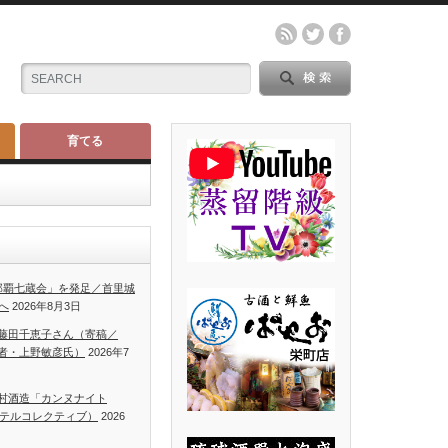
育てる
那覇七蔵会」を発足／首里城
へ
2026年8月3日
藤田千恵子さん（寄稿／
者・上野敏彦氏）
2026年7
村酒造「カンヌナイト
ホテルコレクティブ）
2026