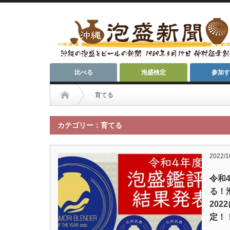
比べる
泡盛検定
参加す
育てる
カテゴリー：育てる
2022/1
令和
る！
20
定！