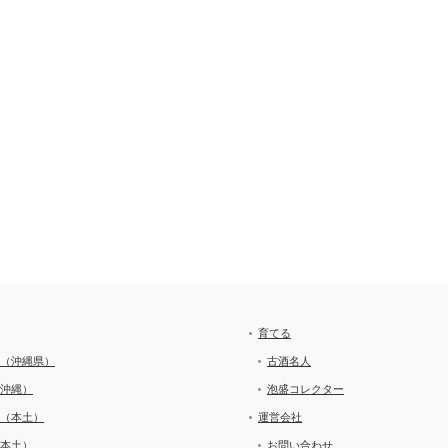
育てる
（沖縄県）
古酒名人
沖縄）
泡盛コレクター
（本土）
運営会社
本土）
お問い合わせ