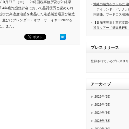
年10月27日（木）、沖縄国税事務所及び沖縄県
沖縄の魅力をボトルに 
和4年度泡盛鑑評会において品質優秀と認められ
「アイランド・バナナ」
並びに高濃度泡盛を出品した泡盛製造場及び製造
同開発、フードロス削減
、並びにブレンダー・オブ・ザ・イヤー2022を
【参加者募集】東京支部
た。また、…
巡りツアー「酒楽旅行5
プレスリリース
登録されているプレスリリ
アーカイブ
2026年(25)
2025年(25)
2024年(36)
2023年(53)
2022年(50)