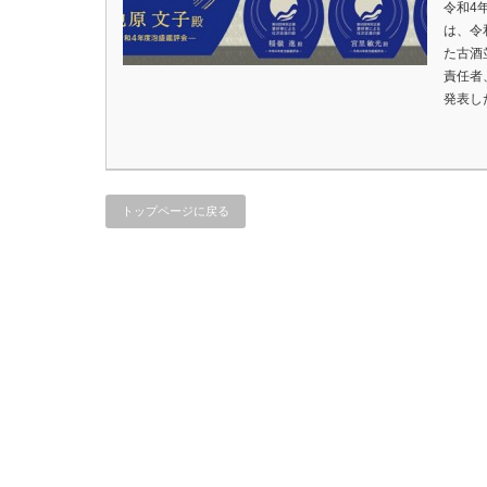
令和4
は、令
た古酒
責任者
発表し
トップページに戻る