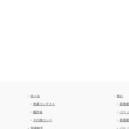
比べる
飲む
泡盛コンテスト
居酒屋
鑑評会
バー（
その他コンペ
居酒屋
泡盛検定
バー（