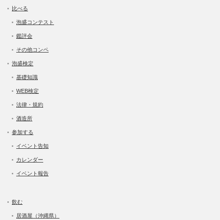
比べる
泡盛コンテスト
鑑評会
その他コンペ
泡盛検定
基礎知識
WEB検定
法律・規約
酒造所
参加する
イベント告知
カレンダー
イベント報告
飲む
居酒屋（沖縄県）