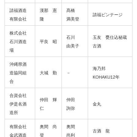
請福酒造
漢那 憲
髙橋
請福ビンテージ
有限会社
隆
満美登
株式会社
石川
玉友 甕仕込秘蔵
石川酒造
平良 昭
由美子
古酒
場
沖縄県酒
海乃邦
造協同組
大城 勤
－
KOHAKU12年
合
合資会社
仲田 輝
仲田
伊是名酒
金丸
仁
詢弥
造所
有限会社
奥間 尚
奥間
古酒 龍
金武酒造
登
尚利