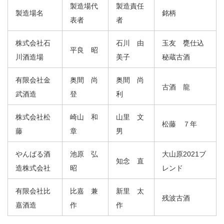
製造場代
製造責任
製造場名
銘柄
表者
者
株式会社石
石川 由
玉友 甕仕込
平良 昭
川酒造場
美子
秘蔵古酒
有限会社金
奥間 尚
奥間 尚
古酒 龍
武酒造
登
利
株式会社松
崎山 和
山里 文
松藤 ７年
藤
章
男
やんばる酒
池原 弘
大山原2021ブ
知念 直
造株式会社
昭
レンド
有限会社比
比嘉 兼
新里 太
残波古酒
嘉酒造
作
作