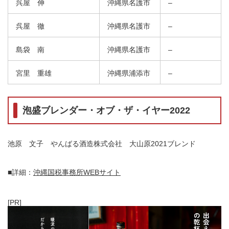
呉屋 伸
沖縄県名護市
–
呉屋 徹
沖縄県名護市
–
島袋 南
沖縄県名護市
–
宮里 重雄
沖縄県浦添市
–
泡盛ブレンダー・オブ・ザ・イヤー2022
池原 文子 やんばる酒造株式会社 大山原2021ブレンド
■詳細：
沖縄国税事務所WEBサイト
[PR]