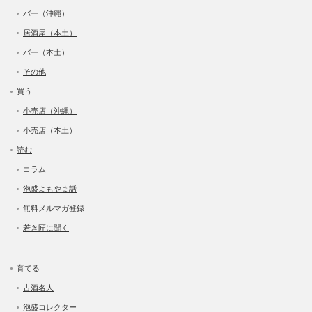
バー（沖縄）
居酒屋（本土）
バー（本土）
その他
買う
小売店（沖縄）
小売店（本土）
読む
コラム
泡盛よもやま話
無料メルマガ登録
若き匠に聞く
育てる
古酒名人
泡盛コレクター