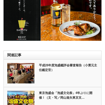
関連記事
平成28年度泡盛鑑評会審査報告（小濱元主
任鑑定官）
東京泡盛会「泡盛文化祭」4年ぶりに開
催！（文・写／岡山進矢東京支…