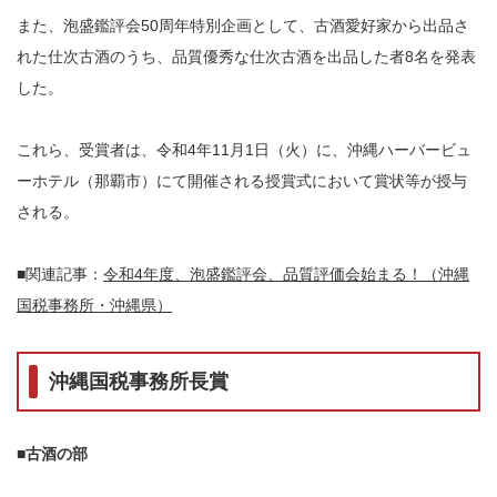
また、泡盛鑑評会50周年特別企画として、古酒愛好家から出品さ
れた仕次古酒のうち、品質優秀な仕次古酒を出品した者8名を発表
した。
これら、受賞者は、令和4年11月1日（火）に、沖縄ハーバービュ
ーホテル（那覇市）にて開催される授賞式において賞状等が授与
される。
■関連記事：
令和4年度、泡盛鑑評会、品質評価会始まる！（沖縄
国税事務所・沖縄県）
沖縄国税事務所長賞
■古酒の部