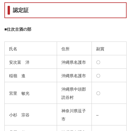
認定証
■仕次古酒の部
氏名
住所
副賞
安次富 洋
沖縄県名護市
〇
稲嶺 進
沖縄県名護市
〇
沖縄県中頭郡
宮里 敏光
〇
読谷村
神奈川県逗子
小杉 宗谷
–
市