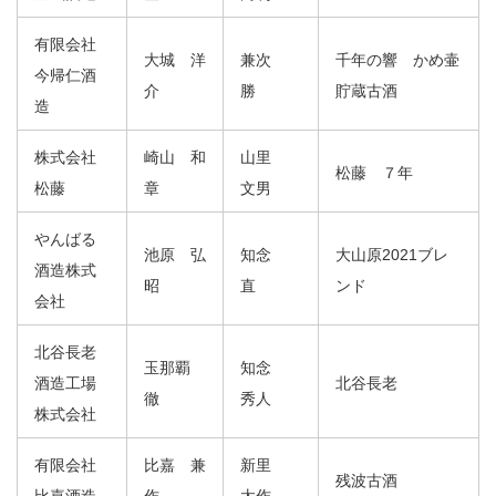
有限会社
大城 洋
兼次
千年の響 かめ壷
今帰仁酒
介
勝
貯蔵古酒
造
株式会社
崎山 和
山里
松藤 ７年
松藤
章
文男
やんばる
池原 弘
知念
大山原2021ブレ
酒造株式
昭
直
ンド
会社
北谷長老
玉那覇
知念
酒造工場
北谷長老
徹
秀人
株式会社
有限会社
比嘉 兼
新里
残波古酒