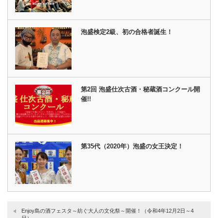
泡盛検定2級、初の合格者誕生！
第2回 泡盛仕次古酒・秘蔵酒コンクール開
催!!
第35代（2020年）泡盛の女王決定！
Enjoy島の酒フェスタ～紡ぐ大人の文化祭～開催！（令和4年12月2日～4
日）