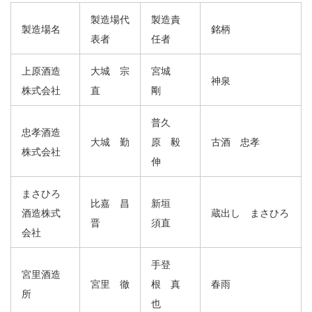
製造場代
製造責
製造場名
銘柄
表者
任者
上原酒造
大城 宗
宮城
神泉
株式会社
直
剛
普久
忠孝酒造
大城 勤
原 毅
古酒 忠孝
株式会社
伸
まさひろ
比嘉 昌
新垣
酒造株式
蔵出し まさひろ
晋
須直
会社
手登
宮里酒造
宮里 徹
根 真
春雨
所
也