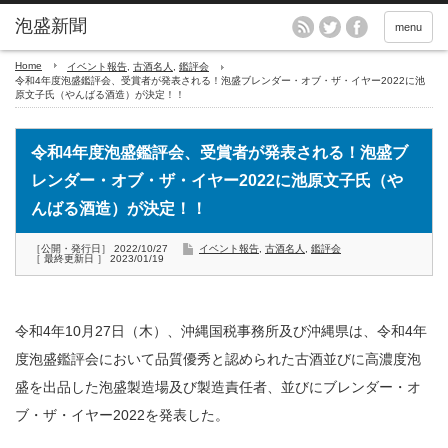
menu
Home
イベント報告
,
古酒名人
,
鑑評会
令和4年度泡盛鑑評会、受賞者が発表される！泡盛ブレンダー・オブ・ザ・イヤー2022に池
原文子氏（やんばる酒造）が決定！！
令和4年度泡盛鑑評会、受賞者が発表される！泡盛ブ
レンダー・オブ・ザ・イヤー2022に池原文子氏（や
んばる酒造）が決定！！
［公開・発行日］ 2022/10/27
イベント報告
,
古酒名人
,
鑑評会
［ 最終更新日 ］ 2023/01/19
令和4年10月27日（木）、沖縄国税事務所及び沖縄県は、令和4年
度泡盛鑑評会において品質優秀と認められた古酒並びに高濃度泡
盛を出品した泡盛製造場及び製造責任者、並びにブレンダー・オ
ブ・ザ・イヤー2022を発表した。