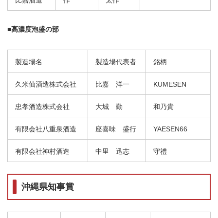
比嘉酒造
作
太作
■高濃度泡盛の部
製造場名
製造場代表者
銘柄
久米仙酒造株式会社
比嘉 洋一
KUMESEN
忠孝酒造株式会社
大城 勤
和乃貴
有限会社八重泉酒造
座喜味 盛行
YAESEN66
有限会社神村酒造
中里 迅志
守禮
沖縄県知事賞