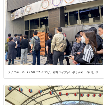
ライブホール、CLUB CITTA’では、有料ライブが。早くから、長い行列。