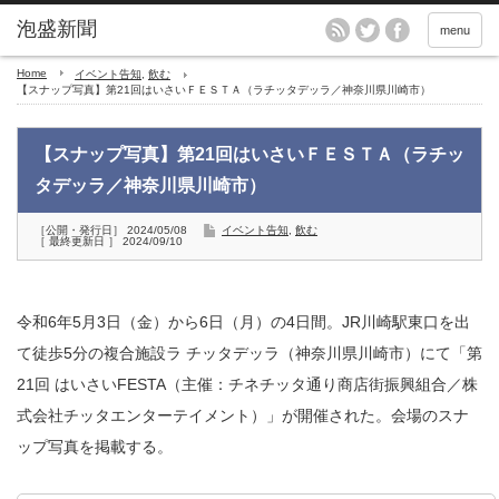
menu
Home
イベント告知
,
飲む
【スナップ写真】第21回はいさいＦＥＳＴＡ（ラチッタデッラ／神奈川県川崎市）
【スナップ写真】第21回はいさいＦＥＳＴＡ（ラチッ
タデッラ／神奈川県川崎市）
［公開・発行日］ 2024/05/08
イベント告知
,
飲む
［ 最終更新日 ］ 2024/09/10
令和6年5月3日（金）から6日（月）の4日間。JR川崎駅東口を出
て徒歩5分の複合施設ラ チッタデッラ（神奈川県川崎市）にて「第
21回 はいさいFESTA（主催：チネチッタ通り商店街振興組合／株
式会社チッタエンターテイメント）」が開催された。会場のスナ
ップ写真を掲載する。