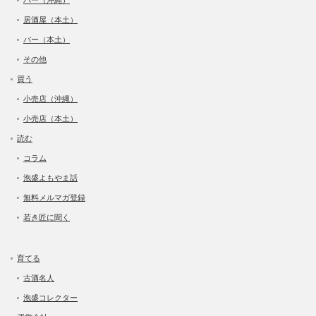
居酒屋（本土）
バー（本土）
その他
買う
小売店（沖縄）
小売店（本土）
読む
コラム
泡盛よもやま話
無料メルマガ登録
若き匠に聞く
育てる
古酒名人
泡盛コレクター