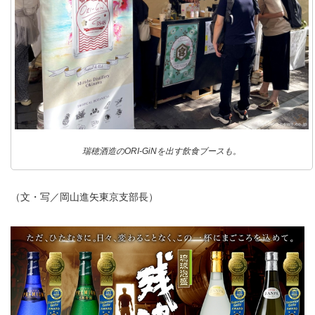
瑞穂酒造のORI-GiNを出す飲食ブースも。
（文・写／岡山進矢東京支部長）