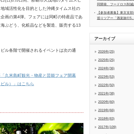
5日(日)の3日間、
那覇市久茂地のタイムスビ
同開発、フードロス削減
。地域活性化を目的とした沖縄タイムス社の
【参加者募集】東京支部
援企画の第4弾。フェアには同町の特産品であ
巡りツアー「酒楽旅行5
海ぶどう、化粧品などを製造、販売する13
。
アーカイブ
スビル各階で開催されるイベントは次の通
2026年(25)
2025年(25)
2024年(36)
事「久米島町観光・物産と芸能フェア開幕
2023年(53)
スビル）」はこちら
2022年(50)
2021年(38)
2020年(60)
2019年(66)
2018年(83)
2017年(109)