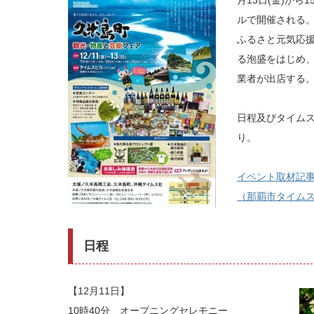
月13日(金)から1
ルで開催される
ふるさと元気応
る泡盛をはじめ、
業者が出店する
日程及びタイム
り。
イベント取材記
（那覇市タイム
日程
【12月11日】
10時40分 オープニングセレモニー