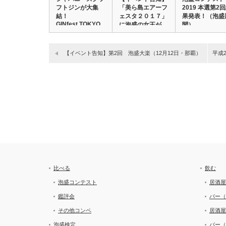
フトジンが大集
「美ら島エアーフ
2019 本選第2
結！
ェスタ２０１７」
果発表！（泡盛
GINfest.TOKYO
に泡盛の女王が
聞）
2…
や…
【イベント告知】第2回 泡盛大楽（12月12日・那覇）
平成
比べる
飲む
泡盛コンテスト
居酒屋
鑑評会
バー（
その他コンペ
居酒屋
泡盛検定
バー（