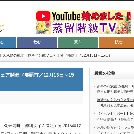
る
飲む
買う
読む
】久米島の観光・物産と芸能フェア開催（那覇市／12月13日～15日）
最近の投稿
ア開催（那覇市／12月13日～15
那覇の7酒造所が集結「
復元を祝う10年古酒発売
琉球泡盛文化の会会長に
「沖縄戦と琉球泡盛」著
【イベントレポート】神
2026」開催！（那覇市
久米島町、沖縄タイムス社）が2015年12
沖縄の魅力をボトルに 
「アイランド・バナナ」