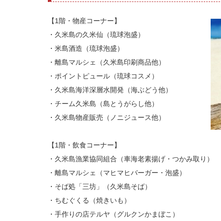
【1階・物産コーナー】
・久米島の久米仙（琉球泡盛）
・米島酒造（琉球泡盛）
・離島マルシェ（久米島印刷商品他）
・ポイントピュール（琉球コスメ）
・久米島海洋深層水開発（海ぶどう他）
・チーム久米島（島とうがらし他）
・久米島物産販売（ノニジュース他）
【1階・飲食コーナー】
・久米島漁業協同組合（車海老素揚げ・つかみ取り）
・離島マルシェ（マヒマヒバーガー・泡盛）
・そば処「三坊」（久米島そば）
・ちむぐくる（焼きいも）
・手作りの店テルヤ（グルクンかまぼこ）