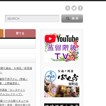
育てる
那覇七蔵会」を発足／首里城
へ
藤田千恵子さん（寄稿／
者・上野敏彦氏）
村酒造「カンヌナイト
ホテルコレクティブ）
泡盛ベースの新リキュール
発売！香港・県内企業が共