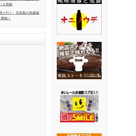
にも貢献
長と行く、石垣島の泡盛蔵
」開催！