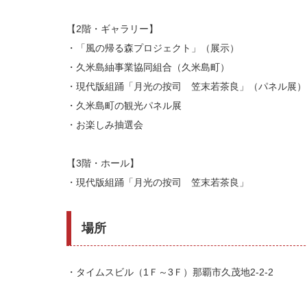
【2階・ギャラリー】
・「風の帰る森プロジェクト」（展示）
・久米島紬事業協同組合（久米島町）
・現代版組踊「月光の按司 笠末若茶良」（パネル展）
・久米島町の観光パネル展
・お楽しみ抽選会
【3階・ホール】
・現代版組踊「月光の按司 笠末若茶良」
場所
・タイムスビル（1Ｆ～3Ｆ）那覇市久茂地2-2-2