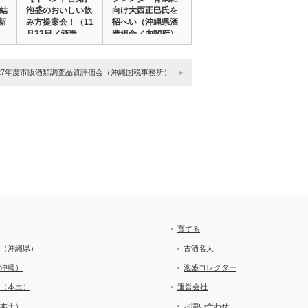
回結
泡盛のおいしい飲
向け大西正巳氏を
新
み方提案会！（11
招へい（沖縄県酒
月22日／酒造…
造組合／内閣府）
…
27年度市販酒類調査品質評価会（沖縄国税事務所）
育てる
（沖縄県）
古酒名人
沖縄）
泡盛コレクター
（本土）
運営会社
本土）
お問い合わせ