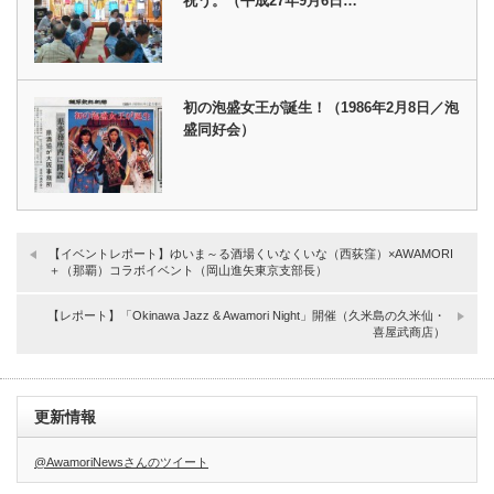
祝う。（平成27年9月6日…
初の泡盛女王が誕生！（1986年2月8日／泡
盛同好会）
【イベントレポート】ゆいま～る酒場くいなくいな（西荻窪）×AWAMORI
＋（那覇）コラボイベント（岡山進矢東京支部長）
【レポート】「Okinawa Jazz & Awamori Night」開催（久米島の久米仙・
喜屋武商店）
更新情報
@AwamoriNewsさんのツイート