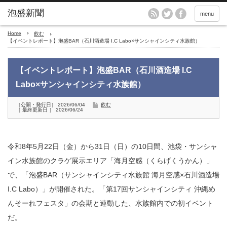
menu
Home
飲む
【イベントレポート】泡盛BAR（石川酒造場 I.C Labo×サンシャインシティ水族館）
【イベントレポート】泡盛BAR（石川酒造場 I.C
Labo×サンシャインシティ水族館）
［公開・発行日］ 2026/06/04
飲む
［ 最終更新日 ］ 2026/06/24
令和8年5月22日（金）から31日（日）の10日間、池袋・サンシャ
イン水族館のクラゲ展示エリア「海月空感（くらげくうかん）」
で、「泡盛BAR（サンシャインシティ水族館 海月空感×石川酒造場
I.C Labo）」が開催された。「第17回サンシャインシティ 沖縄め
んそーれフェスタ」の会期と連動した、水族館内での初イベント
だ。