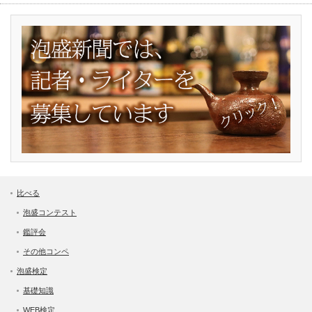
比べる
泡盛コンテスト
鑑評会
その他コンペ
泡盛検定
基礎知識
WEB検定