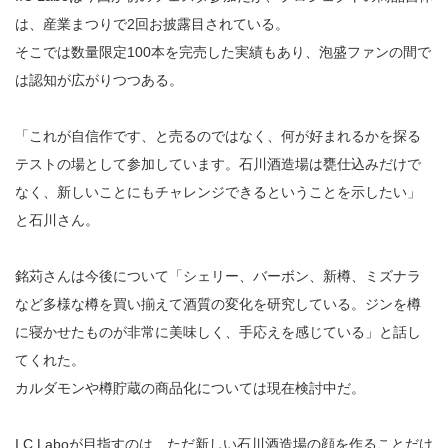
は、産業まつりで2回お披露目されている。
そこでは数量限定100本を完売した実績もあり、泡盛ファンの間で
は認知が広がりつつある。
「これが自信作です、と売るのではなく、何が好まれるかを探る
テストの場として参加しています。石川酒造場は甕仕込みだけで
なく、新しいことにもチャレンジできるということを示したい」
と石川さん。
銘苅さんは今後について「シェリー、バーボン、新樽、ミズナラ
など多様な樽を買い揃えて酒質の変化を研究している。ジンを樽
に寝かせたものが非常に美味しく、手応えを感じている」と話し
てくれた。
カルダモンや樽貯蔵の商品化については現在検討中だ。
I.C Laboが目指すのは、ただ新しい石川酒造場の顔を作ることだけ