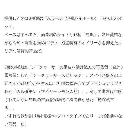
提供したのは3種類の「Aボール（泡盛ハイボール）」飲み比べセ
ット。
ベースはすべて石川酒造場のライトな銘柄「島風」。常圧蒸留な
がら冷却・濾過を強めに行い、泡盛特有のオイリーさを抑えたク
リアな酒質の商品だ。
3種の内訳は、シークヮーサーの果皮を漬け込んで再蒸留（合計3
回蒸留）した「シークヮーサースピリッツ」、スパイス好きの上
間さんが遊び心から生み出し社内の飲み会でブラッシュアップさ
れた「カルダモン（マイヤーレモン入り）」、そして通常は市販
されていない島風の古酒を実験的に樽で寝かせた「樽貯蔵古
酒」。
いずれも炭酸割り専用設計のプロトタイプであり「まだ名前のな
い商品」だ。