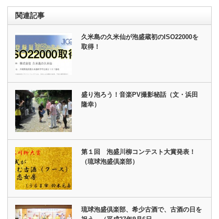
関連記事
久米島の久米仙が泡盛蔵初のISO22000を
取得！
盛り泡ろう！音楽PV撮影秘話（文・浜田
隆幸）
第１回 泡盛川柳コンテスト大賞発表！
（琉球泡盛倶楽部）
琉球泡盛倶楽部、希少古酒で、古酒の日を