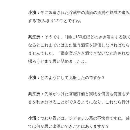
小濱：
冬に製造された貯蔵中の清酒の酒質や熟成の進み
する”飲みきり”のことですね。
髙江洲：
そうです。1回に150点ほどのきき酒をする
なるとこれまでとはまた違う酒質を評価しなければなら
ませんでした。「鑑定官がきき酒できないなど許されな
帰ろうとまで思い詰めましたよ。
小濱：
どのようにして克服したのですか？
髙江洲：
先輩がつけた官能評価と実物を何度も何度もチ
香を利き分けることができるようになり、これなら行け
小濱：
つわり香とは、ジアセチル系の不快臭ですね。確
ては何か思い出深いできごとはありますか？