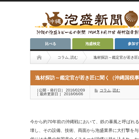
比べる
泡盛検定
参加す
コラム
,
読む
逸材探訪～鑑定官が若き匠
逸材探訪～鑑定官が若き匠に聞く（沖縄国税
［公開・発行日］ 2016/02/09
コラム
,
読む
［ 最終更新日 ］ 2018/06/06
今から約70年前の沖縄戦において、鉄の暴風と呼ばれ
壊し、その設備、技術、両面から泡盛業界に大打撃を与