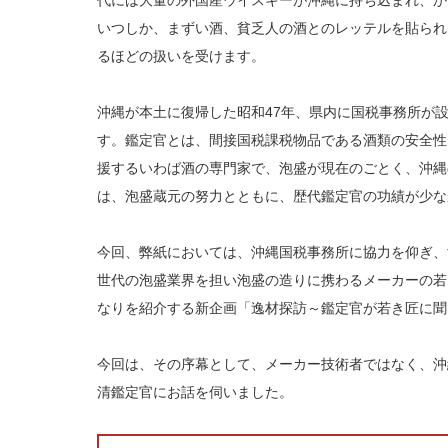
代には大量の外国産ウイスキーが沖縄に持ち込まれ、か
いつしか、まずい酒、貧乏人の酒とのレッテルを貼られ
るほどの扱いを受けます。
沖縄が本土に復帰した昭和47年、県内に国税事務所が
す。鑑定官とは、間接国税課税物品である酒類の安全性
援するいわば酒の専門家で、泡盛が現在のごとく、沖縄
は、泡盛蔵元の努力とともに、歴代鑑定官の功績が少な
今回、弊紙においては、沖縄国税事務所に協力を仰ぎ、
世代の泡盛業界を担い泡盛の造りに携わるメーカーの若
なりを紹介する新企画「逸材探訪～鑑定官が若き匠に聞
今回は、その序幕として、メーカー技術者ではなく、沖
清鑑定官にお話を伺いました。