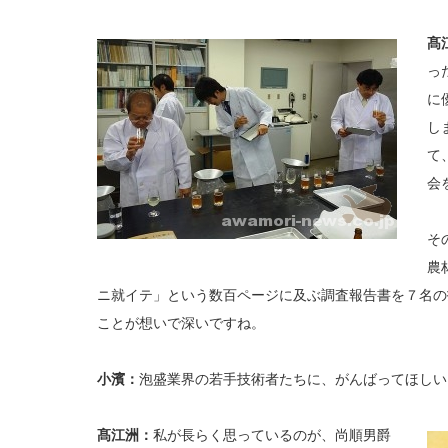
髙
っ
に
し
て
会
そ
農
ニ就イテ」という数百ページに及ぶ調査報告書を７名の
ことが想いで深いですね。
小濱：
泡盛業界の若手技術者たちに、がんばってほしい
髙江洲：
私が長らく思っているのが、尚順男爵