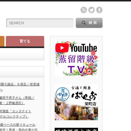
育てる
那覇七蔵会」を発足／首里城
へ
藤田千恵子さん（寄稿／
者・上野敏彦氏）
村酒造「カンヌナイト
ホテルコレクティブ）
泡盛ベースの新リキュール
発売！香港・県内企業が共