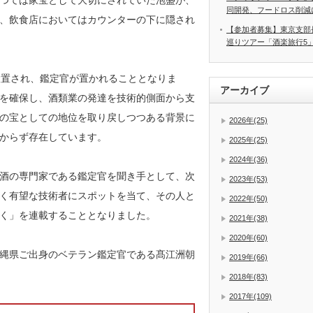
つては家宝として大切にされていた泡盛が、
同開発、フードロス削減
、飲食店においてはカウンターの下に隠され
【参加者募集】東京支部
巡りツアー「酒楽旅行5
設置され、鑑定官が置かれることとなりま
アーカイブ
を確保し、酒類業の発達を技術的側面から支
の宝としての地位を取り戻しつつある背景に
2026年(25)
からず存在しています。
2025年(25)
2024年(36)
酒の専門家である鑑定官を聞き手として、次
2023年(53)
く有望な技術者にスポットを当て、その人と
2022年(50)
く」を連載することとなりました。
2021年(38)
2020年(60)
縄県ご出身のベテラン鑑定官である髙江洲朝
2019年(66)
2018年(83)
2017年(109)