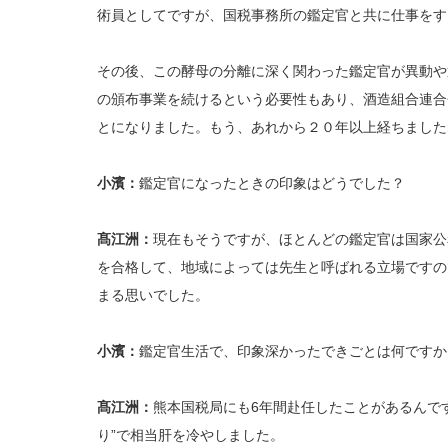
術員としてですが、国税事務所の鑑定官と共に仕事をす
その後、この酵母の分離に深く関わった鑑定官が異動や
の頒布事業を続けるという必要性もあり、酒造組合連合
とになりました。もう、あれから２０年以上経ちました
小濱：
鑑定官になったときの印象はどうでした？
髙江洲：
現在もそうですが、ほとんどの鑑定官は国家公
を合格して、地域によっては先生と呼ばれる立場ですの
まる思いでした。
小濱：
鑑定官生活で、印象深かったできごとは何ですか
髙江洲：
熊本国税局にも6年間赴任したことがあるんで
り”で相当肝を冷やしました。