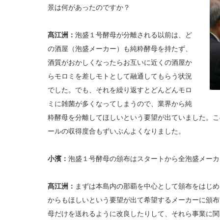
景は何があったのですか？
髙江洲：
泡盛１号酵母が分離される以前は、ど
の酒屋（泡盛メーカー）も純粋酵母を持たず、
酒質がおかしくなったらお互いに近くの酒屋か
らモロミを差しモトとして融通してもらう状況
でした。でも、それを繰り返すとどんどんモロ
ミに雑菌が多くなってしまうので、業界から純
粋酵母を分離してほしいという要望が出ていました。こ
ールの収得度合もずいぶんよくなりました。
小濱：
泡盛１号酵母の頒布はスタートから全泡盛メーカ
髙江洲：
まずは本島内の那覇を中心として頒布をはじめ
からもほしいという要望が出て希望するメーカーに頒布
母だけを送れるように改良したりして、それら事業に関