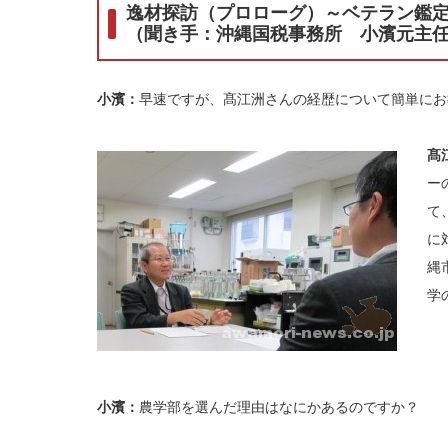
逸材探訪（プロローグ）～ベテラン鑑
（聞き手：沖縄国税事務所 小濱元主
小濱：
早速ですが、髙江洲さんの経歴について簡単にお
髙
ー
て
に
縄
学
小濱：
農学部を選んだ理由はなにかあるのですか？