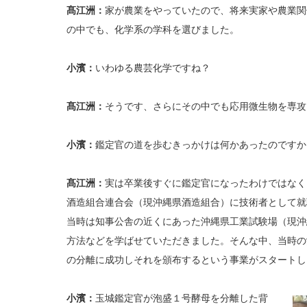
髙江洲：
家が農業をやっていたので、将来実家や農業関
の中でも、化学系の学科を選びました。
小濱：
いわゆる農芸化学ですね？
髙江洲：
そうです、さらにその中でも応用微生物を専攻
小濱：
鑑定官の道を歩むきっかけは何かあったのですか
髙江洲：
実は卒業後すぐに鑑定官になったわけではなく
酒造組合連合会（現沖縄県酒造組合）に技術者として就
当時は知事公舎の近くにあった沖縄県工業試験場（現沖
方法などを学ばせていただきました。そんな中、当時の
の分離に成功しそれを頒布するという事業がスタートし
小濱：
玉城鑑定官が泡盛１号酵母を分離した背