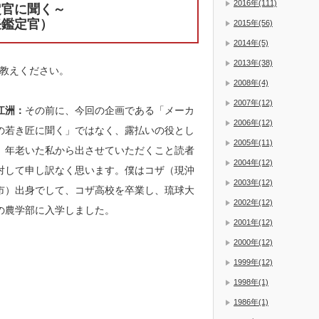
2016年(111)
定官に聞く～
任鑑定官）
2015年(56)
2014年(5)
2013年(38)
教えください。
2008年(4)
2007年(12)
江洲：
その前に、今回の企画である「メーカ
2006年(12)
の若き匠に聞く」ではなく、露払いの役とし
2005年(11)
、年老いた私から出させていただくこと読者
2004年(12)
対して申し訳なく思います。僕はコザ（現沖
2003年(12)
市）出身でして、コザ高校を卒業し、琉球大
2002年(12)
の農学部に入学しました。
2001年(12)
2000年(12)
1999年(12)
1998年(1)
1986年(1)