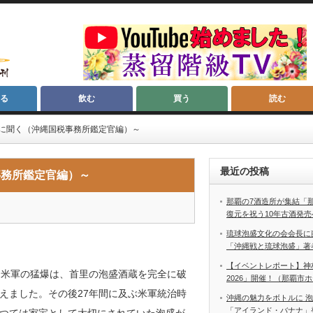
る
飲む
買う
読む
に聞く（沖縄国税事務所鑑定官編）～
最近の投稿
事務所鑑定官編）～
那覇の7酒造所が集結「
復元を祝う10年古酒発売
琉球泡盛文化の会会長に
「沖縄戦と琉球泡盛」著
【イベントレポート】神
る米軍の猛爆は、首里の泡盛酒蔵を完全に破
2026」開催！（那覇市
えました。その後27年間に及ぶ米軍統治時
沖縄の魅力をボトルに 
「アイランド・バナナ」