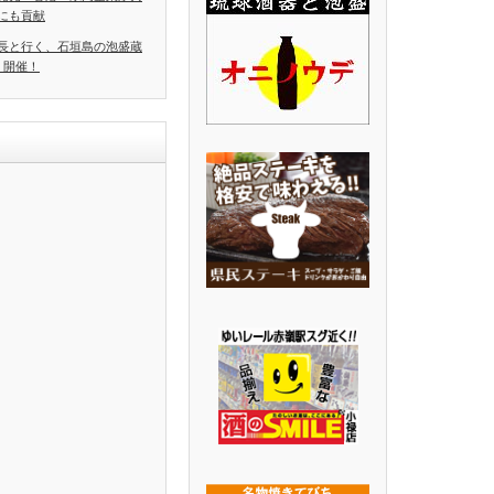
にも貢献
長と行く、石垣島の泡盛蔵
」開催！