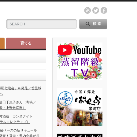
育てる
那覇七蔵会」を発足／首里城
へ
藤田千恵子さん（寄稿／
者・上野敏彦氏）
村酒造「カンヌナイト
ホテルコレクティブ）
泡盛ベースの新リキュール
発売！香港・県内企業が共