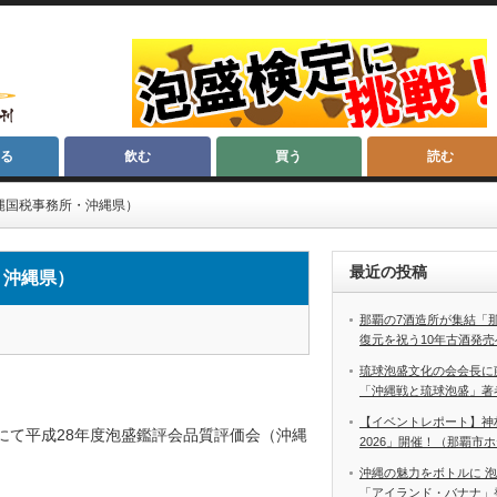
る
飲む
買う
読む
縄国税事務所・沖縄県）
最近の投稿
・沖縄県）
那覇の7酒造所が集結「
復元を祝う10年古酒発売
琉球泡盛文化の会会長に
「沖縄戦と琉球泡盛」著
【イベントレポート】神
にて平成28年度泡盛鑑評会品質評価会（沖縄
2026」開催！（那覇市
沖縄の魅力をボトルに 
「アイランド・バナナ」