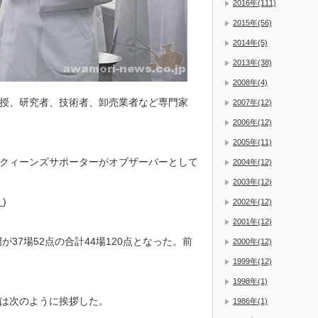
2016年(111)
2015年(56)
2014年(5)
2013年(38)
2008年(4)
授、研究者、技術者、卸売業者など専門家
2007年(12)
2006年(12)
2005年(11)
クィーンズサポーターがオブザーバーとして
2004年(12)
2003年(12)
！
)
2002年(12)
2001年(12)
37場52点の合計44場120点となった。前
2000年(12)
1999年(12)
1998年(1)
は次のように挨拶した。
1986年(1)