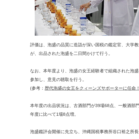
評価は、泡盛の品質に造詣が深い国税の鑑定官、大学教
が、出品された泡盛を二日間かけて行う。
なお、本年度より、泡盛の女王経験者で組織された泡盛
参加し、意見の聴取を行う。
(参考：
歴代泡盛の女王をクィーンズサポーターに任命
本年度の出品状況は、古酒部門が39場68点、一般酒部門が
年度に比べて1場8点増。
泡盛鑑評会開催に先立ち、沖縄国税事務所谷口裕之所長