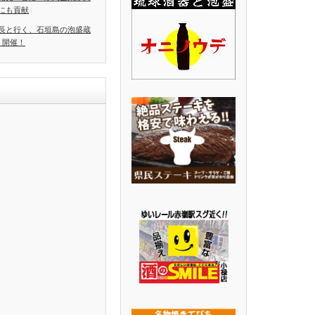
にも貢献
長と行く、石垣島の泡盛蔵
」開催！