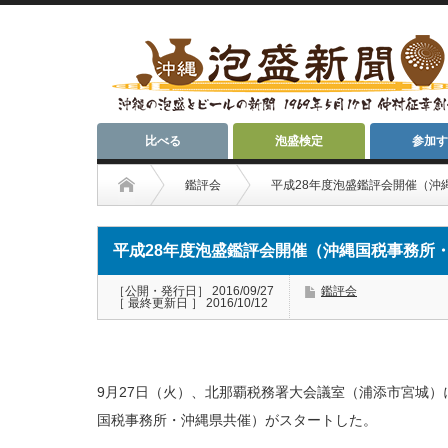
比べる
泡盛検定
参加す
鑑評会
平成28年度泡盛鑑評会開催（沖
平成28年度泡盛鑑評会開催（沖縄国税事務所
［公開・発行日］ 2016/09/27
鑑評会
［ 最終更新日 ］ 2016/10/12
9月27日（火）、北那覇税務署大会議室（浦添市宮城）
国税事務所・沖縄県共催）がスタートした。