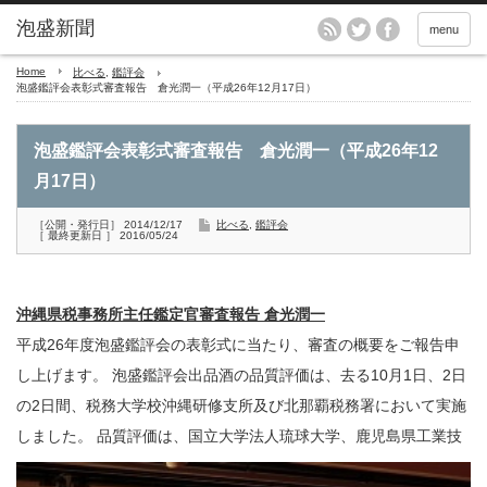
menu
Home
比べる
,
鑑評会
泡盛鑑評会表彰式審査報告 倉光潤一（平成26年12月17日）
泡盛鑑評会表彰式審査報告 倉光潤一（平成26年12
月17日）
［公開・発行日］ 2014/12/17
比べる
,
鑑評会
［ 最終更新日 ］ 2016/05/24
沖縄県税事務所主任鑑定官審査報告
倉光潤一
平成26年度泡盛鑑評会の表彰式に当たり、審査の概要をご報告申
し上げます。 泡盛鑑評会出品酒の品質評価は、去る10月1日、2日
の2日間、税務大学校沖縄研修支所及び北那覇税務署において実施
しました。
品質評価は、国立大学法人琉球大学、鹿児島県工業技