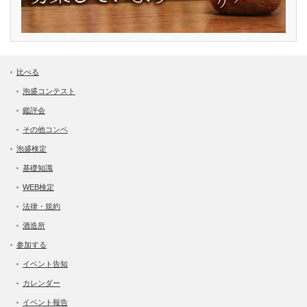
比べる
泡盛コンテスト
鑑評会
その他コンペ
泡盛検定
基礎知識
WEB検定
法律・規約
酒造所
参加する
イベント告知
カレンダー
イベント報告