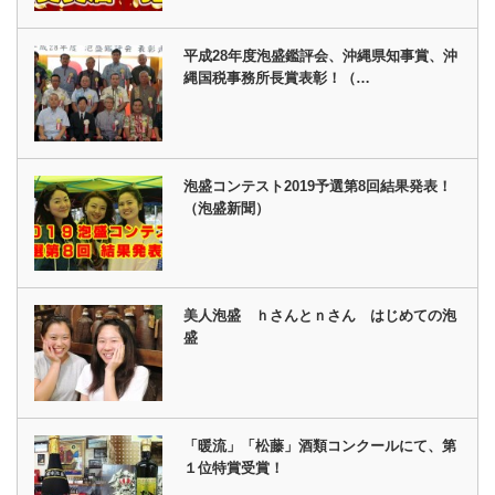
平成28年度泡盛鑑評会、沖縄県知事賞、沖
縄国税事務所長賞表彰！（…
泡盛コンテスト2019予選第8回結果発表！
（泡盛新聞）
美人泡盛 ｈさんとｎさん はじめての泡
盛
「暖流」「松藤」酒類コンクールにて、第
１位特賞受賞！