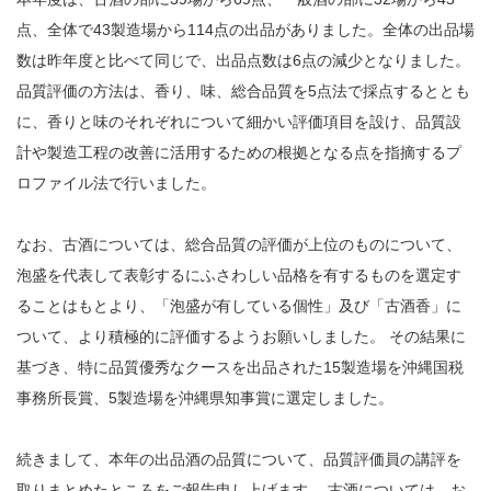
点、全体で43製造場から114点の出品がありました。全体の出品場
数は昨年度と比べて同じで、出品点数は6点の減少となりました。
品質評価の方法は、香り、味、総合品質を5点法で採点するととも
に、香りと味のそれぞれについて細かい評価項目を設け、品質設
計や製造工程の改善に活用するための根拠となる点を指摘するプ
ロファイル法で行いました。
なお、古酒については、総合品質の評価が上位のものについて、
泡盛を代表して表彰するにふさわしい品格を有するものを選定す
ることはもとより、「泡盛が有している個性」及び「古酒香」に
ついて、より積極的に評価するようお願いしました。 その結果に
基づき、特に品質優秀なクースを出品された15製造場を沖縄国税
事務所長賞、5製造場を沖縄県知事賞に選定しました。
続きまして、本年の出品酒の品質について、品質評価員の講評を
取りまとめたところをご報告申し上げます。 古酒については、お