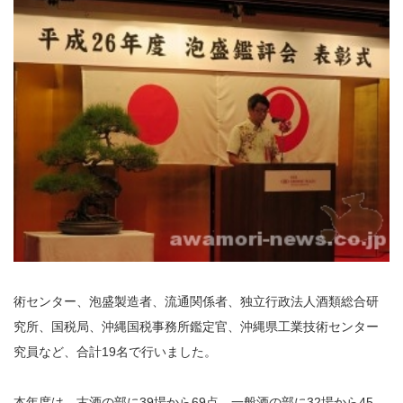
術センター、泡盛製造者、流通関係者、独立行政法人酒類総合研
究所、国税局、沖縄国税事務所鑑定官、沖縄県工業技術センター
究員など、合計19名で行いました。
本年度は、古酒の部に39場から69点、一般酒の部に32場から45