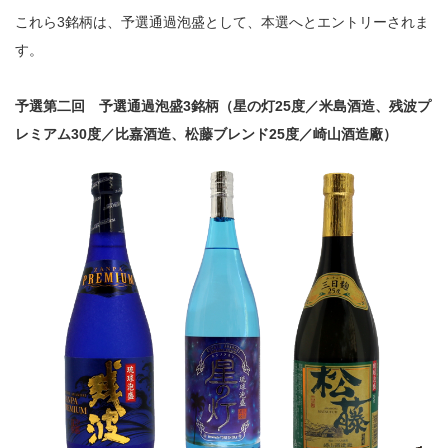
これら3銘柄は、予選通過泡盛として、本選へとエントリーされま
す。
予選第二回 予選通過泡盛3銘柄（星の灯25度／米島酒造、残波プ
レミアム30度／比嘉酒造、松藤ブレンド25度／崎山酒造廠）