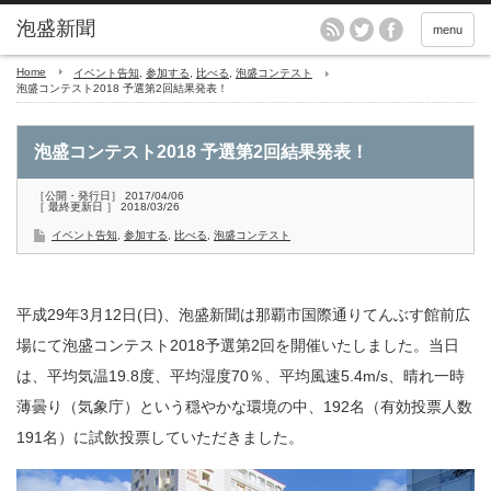
menu
Home
イベント告知
,
参加する
,
比べる
,
泡盛コンテスト
泡盛コンテスト2018 予選第2回結果発表！
泡盛コンテスト2018 予選第2回結果発表！
［公開・発行日］ 2017/04/06
［ 最終更新日 ］ 2018/03/26
イベント告知
,
参加する
,
比べる
,
泡盛コンテスト
平成29年3月12日(日)、泡盛新聞は那覇市国際通りてんぶす館前広
場にて泡盛コンテスト2018予選第2回を開催いたしました。当日
は、平均気温19.8度、平均湿度70％、平均風速5.4m/s、晴れ一時
薄曇り（気象庁）という穏やかな環境の中、192名（有効投票人数
191名）に試飲投票していただきました。