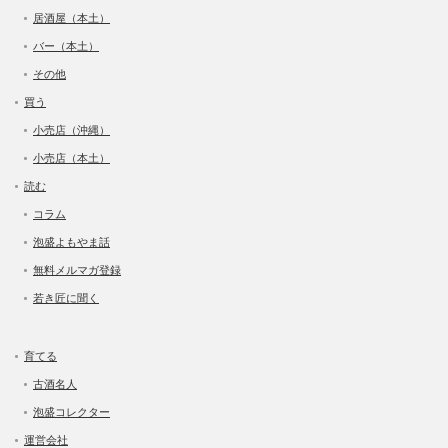
居酒屋（本土）
バー（本土）
その他
買う
小売店（沖縄）
小売店（本土）
読む
コラム
泡盛よもやま話
無料メルマガ登録
若き匠に聞く
育てる
古酒名人
泡盛コレクター
運営会社