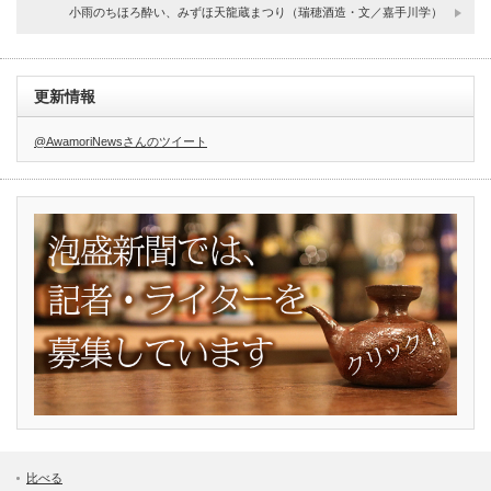
小雨のちほろ酔い、みずほ天龍蔵まつり（瑞穂酒造・文／嘉手川学）
更新情報
@AwamoriNewsさんのツイート
比べる