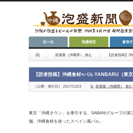
比べる
泡盛検定
参加す
居酒屋（沖縄県）
,
飲む
【読者投稿】沖縄
【読者投稿】沖縄食材×バル YANBARU（東
［公開・発行日］ 2017/12/23
居酒屋（沖縄県）
,
飲む
東京「沖縄タウン」を牽引する、SABANIグループの第
舗。沖縄食材を使ったスペイン風バル。