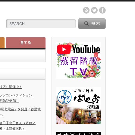
育てる
袋店）開催中！
ッツコンペティション
（明治記念館）
那覇七蔵会」を発足／首里城
へ
藤田千恵子さん（寄稿／
者・上野敏彦氏）