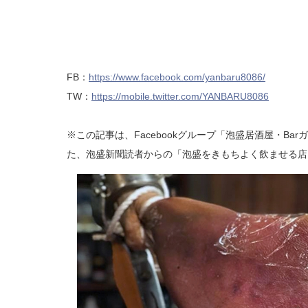
FB：
https://www.facebook.com/yanbaru8086/
TW：
https://mobile.twitter.com/YANBARU8086
※この記事は、Facebookグループ「泡盛居酒屋・B
た、泡盛新聞読者からの「泡盛をきもちよく飲ませる店