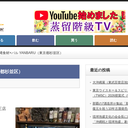
る
飲む
買う
読む
食材×バル YANBARU（東京都杉並区）
最近の投稿
京都杉並区）
大沖縄展（東武百貨店池
東京ウイスキー＆スピリ
（TWSC）2026授賞式
那覇の7酒造所が集結「
三店
復元を祝う10年古酒発売
琉球泡盛文化の会会長に
「沖縄戦と琉球泡盛」著