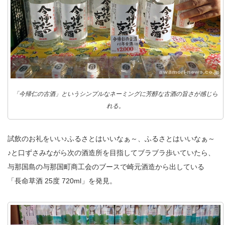
「今帰仁の古酒」というシンプルなネーミングに芳醇な古酒の旨さが感じら
れる。
試飲のお礼をいい♪ふるさとはいいなぁ～、ふるさとはいいなぁ～
♪と口ずさみながら次の酒造所を目指してブラブラ歩いていたら、
与那国島の与那国町商工会のブースで崎元酒造から出している
「長命草酒 25度 720ml」を発見。