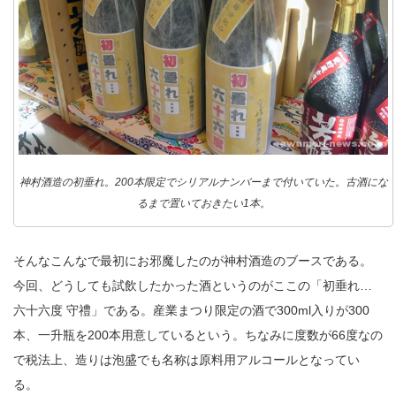
神村酒造の初垂れ。200本限定でシリアルナンバーまで付いていた。古酒にな
るまで置いておきたい1本。
そんなこんなで最初にお邪魔したのが神村酒造のブースである。
今回、どうしても試飲したかった酒というのがここの「初垂れ…
六十六度 守禮」である。産業まつり限定の酒で300ml入りが300
本、一升瓶を200本用意しているという。ちなみに度数が66度なの
で税法上、造りは泡盛でも名称は原料用アルコールとなってい
る。