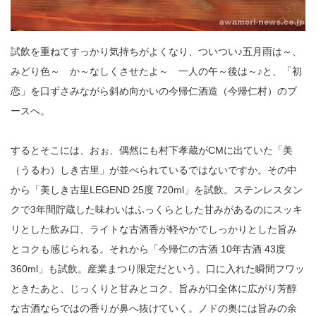
試飲を重ねてすっかり気持ちがよくなり、ついつい♪五月雨は～、
みどり色～ か～なしくさせたよ～ 一人の午～後は～♪と、「初
恋」を口ずさみながら斜め向かいの今帰仁酒造（今帰仁村）のブ
ースへ。
するとそこには、おぉ、偶然にも村下孝蔵がCMに出ていた「美
（うるわ）しき古里」が並べられているではないですか。その中
から「美しき古里LEGEND 25度 720ml」を試飲。ステンレスタン
クで3年間貯蔵した味わいはふっくらとした甘みがあるのにスッキ
リとした飲み口、ライトな古酒香が軽やかでしっかりとした旨み
とコクも感じられる。それから「今帰仁の古酒 10年古酒 43度
360ml」も試飲。産業まつり限定だという。口に入れた瞬間フワッ
ときたあと、じっくりと甘みとコク、旨みが口全体に広がり芳醇
な古酒ならではの香りが鼻へ抜けていく。ノドの奥には旨みの余