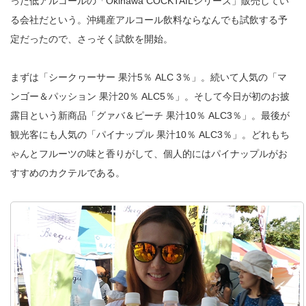
った低アルコールの「Okinawa COCKTAILシリーズ」販売してい
る会社だという。沖縄産アルコール飲料ならなんでも試飲する予
定だったので、さっそく試飲を開始。
まずは「シークヮーサー 果汁5％ ALC 3％」。続いて人気の「マ
ンゴー＆パッション 果汁20％ ALC5％」。そして今日が初のお披
露目という新商品「グァバ＆ピーチ 果汁10％ ALC3％」。最後が
観光客にも人気の「パイナップル 果汁10％ ALC3％」。どれもち
ゃんとフルーツの味と香りがして、個人的にはパイナップルがお
すすめのカクテルである。