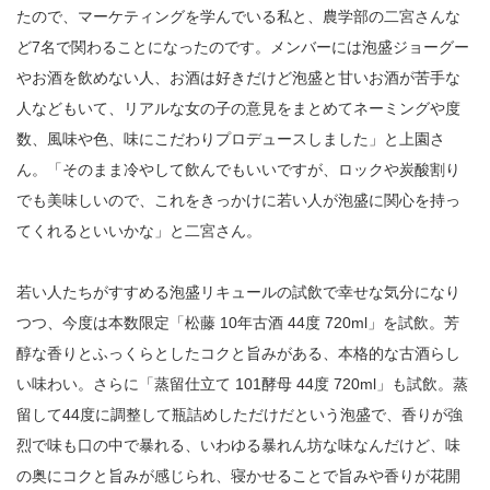
たので、マーケティングを学んでいる私と、農学部の二宮さんな
ど7名で関わることになったのです。メンバーには泡盛ジョーグー
やお酒を飲めない人、お酒は好きだけど泡盛と甘いお酒が苦手な
人などもいて、リアルな女の子の意見をまとめてネーミングや度
数、風味や色、味にこだわりプロデュースしました」と上園さ
ん。「そのまま冷やして飲んでもいいですが、ロックや炭酸割り
でも美味しいので、これをきっかけに若い人が泡盛に関心を持っ
てくれるといいかな」と二宮さん。
若い人たちがすすめる泡盛リキュールの試飲で幸せな気分になり
つつ、今度は本数限定「松藤 10年古酒 44度 720ml」を試飲。芳
醇な香りとふっくらとしたコクと旨みがある、本格的な古酒らし
い味わい。さらに「蒸留仕立て 101酵母 44度 720ml」も試飲。蒸
留して44度に調整して瓶詰めしただけだという泡盛で、香りが強
烈で味も口の中で暴れる、いわゆる暴れん坊な味なんだけど、味
の奥にコクと旨みが感じられ、寝かせることで旨みや香りが花開