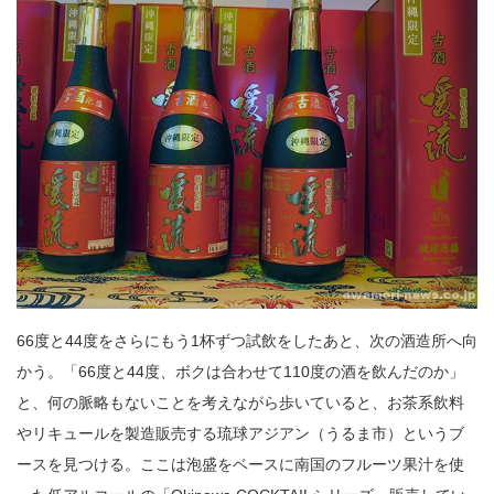
66度と44度をさらにもう1杯ずつ試飲をしたあと、次の酒造所へ向
かう。「66度と44度、ボクは合わせて110度の酒を飲んだのか」
と、何の脈略もないことを考えながら歩いていると、お茶系飲料
やリキュールを製造販売する琉球アジアン（うるま市）というブ
ースを見つける。ここは泡盛をベースに南国のフルーツ果汁を使