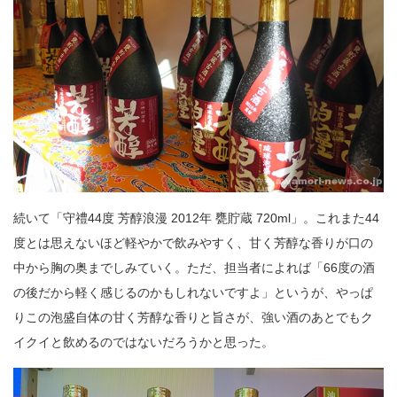
続いて「守禮44度 芳醇浪漫 2012年 甕貯蔵 720ml」。これまた44
度とは思えないほど軽やかで飲みやすく、甘く芳醇な香りが口の
中から胸の奥までしみていく。ただ、担当者によれば「66度の酒
の後だから軽く感じるのかもしれないですよ」というが、やっぱ
りこの泡盛自体の甘く芳醇な香りと旨さが、強い酒のあとでもク
イクイと飲めるのではないだろうかと思った。