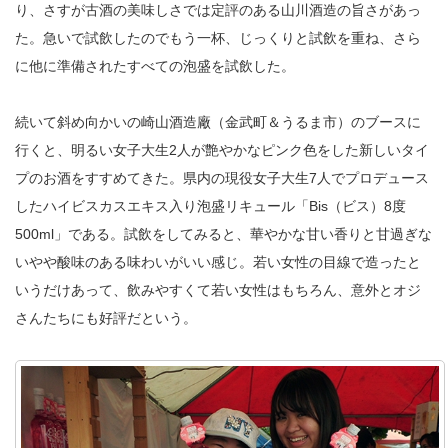
り、さすが古酒の美味しさでは定評のある山川酒造の旨さがあっ
た。急いで試飲したのでもう一杯、じっくりと試飲を重ね、さら
に他に準備されたすべての泡盛を試飲した。
続いて斜め向かいの崎山酒造廠（金武町＆うるま市）のブースに
行くと、明るい女子大生2人が艶やかなピンク色をした新しいタイ
プのお酒をすすめてきた。県内の現役女子大生7人でプロデュース
したハイビスカスエキス入り泡盛リキュール「Bis（ビス）8度
500ml」である。試飲をしてみると、華やかな甘い香りと甘過ぎな
いやや酸味のある味わいがいい感じ。若い女性の目線で造ったと
いうだけあって、飲みやすくて若い女性はもちろん、意外とオジ
さんたちにも好評だという。