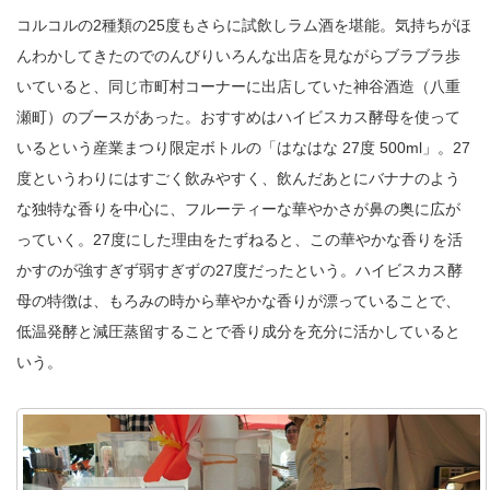
コルコルの2種類の25度もさらに試飲しラム酒を堪能。気持ちがほ
んわかしてきたのでのんびりいろんな出店を見ながらブラブラ歩
いていると、同じ市町村コーナーに出店していた神谷酒造（八重
瀬町）のブースがあった。おすすめはハイビスカス酵母を使って
いるという産業まつり限定ボトルの「はなはな 27度 500ml」。27
度というわりにはすごく飲みやすく、飲んだあとにバナナのよう
な独特な香りを中心に、フルーティーな華やかさが鼻の奥に広が
っていく。27度にした理由をたずねると、この華やかな香りを活
かすのが強すぎず弱すぎずの27度だったという。ハイビスカス酵
母の特徴は、もろみの時から華やかな香りが漂っていることで、
低温発酵と減圧蒸留することで香り成分を充分に活かしていると
いう。