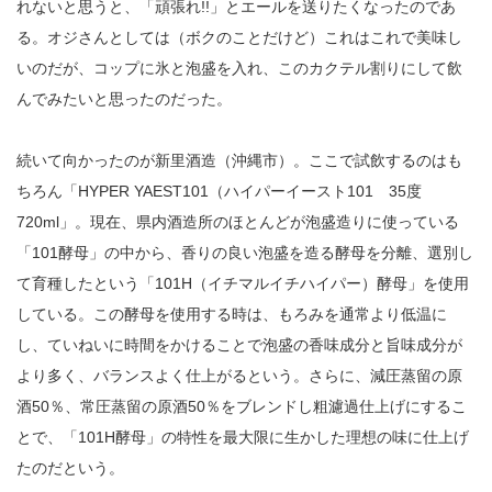
れないと思うと、「頑張れ!!」とエールを送りたくなったのであ
る。オジさんとしては（ボクのことだけど）これはこれで美味し
いのだが、コップに氷と泡盛を入れ、このカクテル割りにして飲
んでみたいと思ったのだった。
続いて向かったのが新里酒造（沖縄市）。ここで試飲するのはも
ちろん「HYPER YAEST101（ハイパーイースト101 35度
720ml」。現在、県内酒造所のほとんどが泡盛造りに使っている
「101酵母」の中から、香りの良い泡盛を造る酵母を分離、選別し
て育種したという「101H（イチマルイチハイパー）酵母」を使用
している。この酵母を使用する時は、もろみを通常より低温に
し、ていねいに時間をかけることで泡盛の香味成分と旨味成分が
より多く、バランスよく仕上がるという。さらに、減圧蒸留の原
酒50％、常圧蒸留の原酒50％をブレンドし粗濾過仕上げにするこ
とで、「101H酵母」の特性を最大限に生かした理想の味に仕上げ
たのだという。