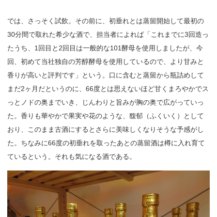
では、さっそく試飲。その前に、初垂れとは蒸留開始して最初の
30分間で取れた希少な酒で、担当者によれば「これまでに3回造っ
たうち、1回目と2回目は一般的な101酵母を使用しましたが、今
回、初めて当社独自の芳醇酵母を使用しているので、より甘みと
香りが高いと評判です」という。口に含むと蒸留から瓶詰めして
まだ2ヶ月だというのに、66度とは思えないほど甘くまろやかでス
っとノドの奥までいき、じんわりと旨みが胸の奥で広がっていっ
た。香りも華やかで果実や花のような、馥郁（ふくいく）として
おり、このまま古酒にするとさらに美味しくなりそうな予感がし
た。ちなみに66度の初垂れを取ったあとの蒸留酒は樽に入れ育て
ているという。それも気になる酒である。