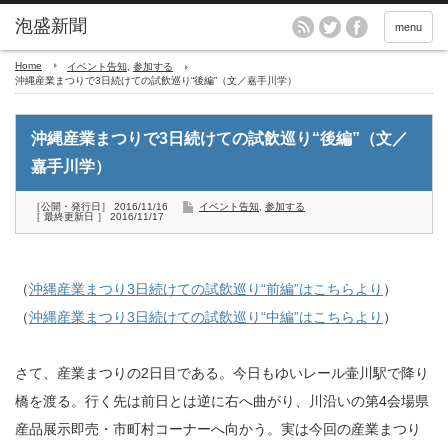
menu
Home
イベント告知
,
参加する
沖縄産業まつりで3日続けての試飲巡り“後編”（文／嘉手川学）
沖縄産業まつりで3日続けての試飲巡り“後編”（文／
嘉手川学）
［公開・発行日］ 2016/11/16
イベント告知
,
参加する
［ 最終更新日 ］ 2016/11/17
（
沖縄産業まつり3日続けての試飲巡り“前編”はこちらより
）
（
沖縄産業まつり3日続けての試飲巡り“中編”はこちらより
）
さて、産業まつりの2日目である。今日もゆいレール壷川駅で降り
橋を渡る。行く先は前日とは逆に右へ曲がり、川沿いの第4会場県
産品展示即売・市町村コーナーへ向かう。実は今回の産業まつり