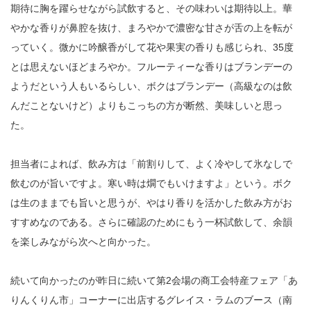
期待に胸を躍らせながら試飲すると、その味わいは期待以上。華
やかな香りが鼻腔を抜け、まろやかで濃密な甘さが舌の上を転が
っていく。微かに吟醸香がして花や果実の香りも感じられ、35度
とは思えないほどまろやか。フルーティーな香りはブランデーの
ようだという人もいるらしい、ボクはブランデー（高級なのは飲
んだことないけど）よりもこっちの方が断然、美味しいと思っ
た。
担当者によれば、飲み方は「前割りして、よく冷やして氷なしで
飲むのが旨いですよ。寒い時は燗でもいけますよ」という。ボク
は生のままでも旨いと思うが、やはり香りを活かした飲み方がお
すすめなのである。さらに確認のためにもう一杯試飲して、余韻
を楽しみながら次へと向かった。
続いて向かったのが昨日に続いて第2会場の商工会特産フェア「あ
りんくりん市」コーナーに出店するグレイス・ラムのブース（南