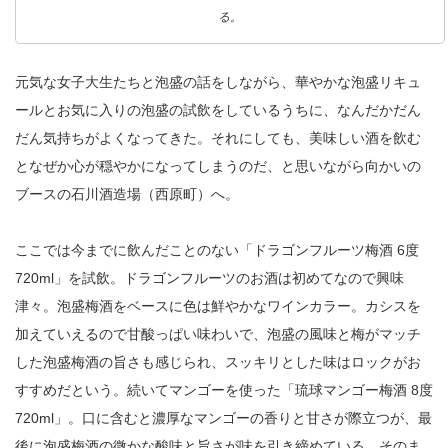
る。
元気な女子大生たちと泡盛の話をしながら、華やかな泡盛リキュ
ールとお気に入りの泡盛の試飲をしているうちに、なんだかだん
だん気持ちがよくなってきた。それにしても、美味しい酒を飲む
となぜか心が穏やかになってしまうのだ、と思いながら向かいの
ブースの石川酒造場（西原町）へ。
ここでは今までに飲んだことのない「ドラゴンフルーツ梅酒 6度
720ml」を試飲。ドラゴンフルーツのお酒は初めてなので興味
津々。泡盛梅酒をベースに色は鮮やかなワインカラー。カシスを
加えていえるので甘酸っぱい味わいで、泡盛の風味と梅がマッチ
した泡盛梅酒の旨さも感じられ、スッキリとした味はロックがお
すすめだという。続いてマンゴーを使った「琉球マンゴー梅酒 8度
720ml」。口に含むと濃厚なマンゴーの香りと甘さが際立つが、最
後に泡盛梅酒の微かな酸味と旨さが味を引き締めている。そのま