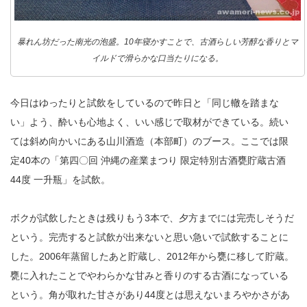
暴れん坊だった南光の泡盛。10年寝かすことで、古酒らしい芳醇な香りとマ
イルドで滑らかな口当たりになる。
今日はゆったりと試飲をしているので昨日と「同じ轍を踏まな
い」よう、酔いも心地よく、いい感じで取材ができている。続い
ては斜め向かいにある山川酒造（本部町）のブース。ここでは限
定40本の「第四〇回 沖縄の産業まつり 限定特別古酒甕貯蔵古酒
44度 一升瓶」を試飲。
ボクが試飲したときは残りもう3本で、夕方までには完売しそうだ
という。完売すると試飲が出来ないと思い急いで試飲することに
した。2006年蒸留したあと貯蔵し、2012年から甕に移して貯蔵。
甕に入れたことでやわらかな甘みと香りのする古酒になっている
という。角が取れた甘さがあり44度とは思えないまろやかさがあ