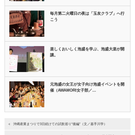
毎月第二火曜日の夜は「玉友クラブ」へ行
こう
楽しくおいしく泡盛を学ぶ、泡盛大楽が開
講。
元泡盛の女王が女子向け泡盛イベントを開
催（AWAMORI女子部／…
沖縄産業まつりで3日続けての試飲巡り“後編”（文／嘉手川学）