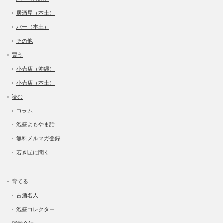
居酒屋（本土）
バー（本土）
その他
買う
小売店（沖縄）
小売店（本土）
読む
コラム
泡盛よもやま話
無料メルマガ登録
若き匠に聞く
育てる
古酒名人
泡盛コレクター