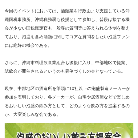
今回のイベントにおいては、酒類業を行政面より支援している沖
縄国税事務所、沖縄税務署も後援として参加し、普段は接する機
会が少ない国税鑑定官も一般客の質問等に答えられる体制を整え
ており、泡盛を含め酒類に関してコアな質問をしたい泡盛ファン
には絶好の機会である。
さらに、沖縄市料理飲食業組合も後援に入り、中部地区で提案、
試飲会が開催されるというのも異例づくしの会となっている。
現在、中部地区の酒造所を筆頭に10社以上の泡盛製造メーカーが
参加を表明しており、各メーカーが、自宅や居酒屋などで楽しめ
るおいしい泡盛の飲み方として、どのような飲み方を提案するの
か、大変楽しみな会である。