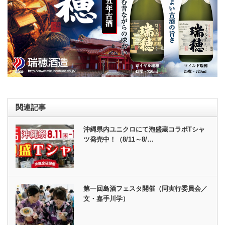
関連記事
沖縄県内ユニクロにて泡盛蔵コラボTシャ
ツ発売中！（8/11～8/…
第一回島酒フェスタ開催（同実行委員会／
文・嘉手川学）