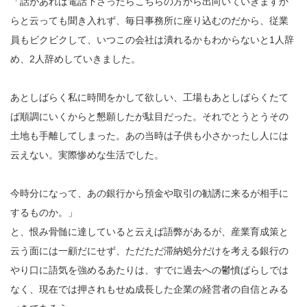
「話があれば電話下さったらこちらの方から出向いていきますか
らと云っても聞き入れず、毎日事務所に座り込むのだから、従業
員もビクビクして、いつこの会社は潰れるかもわからないと1人辞
め、2人辞めしていきました。
あとしばらく私に時間をかして欲しい、工場もあとしばらくたて
ば順調にいくからと懇願したが駄目だった。それでとうとうその
土地も手離してしまった。あの当時は子供も小さかったし人には
云えない。実際惨めな生活でした。
今時分になって、あの銀行から預金や取引の勧誘に来るが相手に
するものか。」
と、恨み骨髄に達していると云えば語弊があるが、産業育成策と
云う面には一顧だにせず、ただただ滞納処分だけを考える銀行の
やり口に語気を強めるあたりは、すでに過去への鬱憤ばらしでは
なく、現在では押されもせぬ成長した企業の経営者の自信とみる