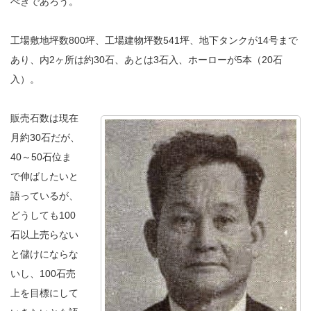
べきであろう。
工場敷地坪数800坪、工場建物坪数541坪、地下タンクが14号まで
あり、内2ヶ所は約30石、あとは3石入、ホーローが5本（20石
入）。
販売石数は現在
月約30石だが、
40～50石位ま
で伸ばしたいと
語っているが、
どうしても100
石以上売らない
と儲けにならな
いし、100石売
上を目標にして