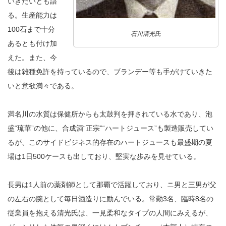
いきたいとも語
る。生産能力は
100石まで十分
石川清光氏
あるとも付け加
えた。また、今
後は雑種免許を持っているので、ブランデー等も手がけていきた
いと意欲満々である。
満名川の水質は保健所からも太鼓判を押されている水であり、泡
盛“琉華”の他に、合成酒“正宗”“ハートジュース”も製造販売してい
るが、このサイドビジネス的存在のハートジュースも最盛期の夏
場は1日500ケースも出しており、堅実な歩みを見せている。
長男は1人前の薬剤師として那覇で活躍しており、ニ男と三男が父
の左右の腕として毎日酒造りに励んでいる。常勤3名、臨時8名の
従業員を抱える清光氏は、一見柔和なタイプの人間にみえるが、