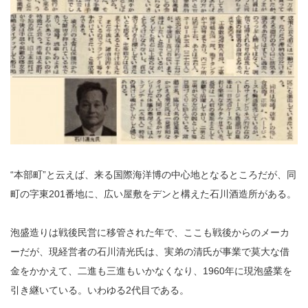
“本部町”と云えば、来る国際海洋博の中心地となるところだが、同
町の字東201番地に、広い屋敷をデンと構えた石川酒造所がある。
泡盛造りは戦後民営に移管された年で、ここも戦後からのメーカ
ーだが、現経営者の石川清光氏は、実弟の清氏が事業で莫大な借
金をかかえて、二進も三進もいかなくなり、1960年に現泡盛業を
引き継いている。いわゆる2代目である。