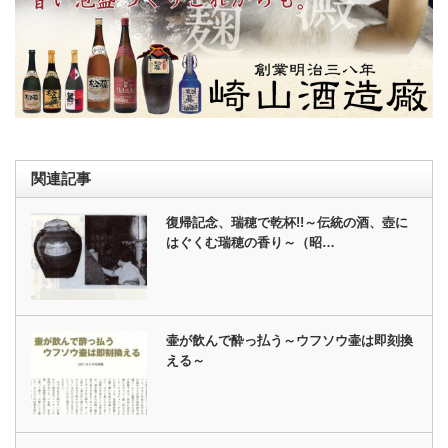
関連記事
復帰記念、瑞穂で乾杯!!～伝統の酒、壺に
はぐくむ瑞穂の香り～（昭…
壷が飲んで酔っ払う～ウフソウ壷は即刻換
える～