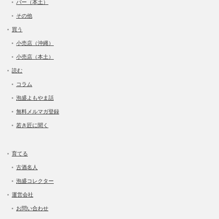
バー（本土）
その他
買う
小売店（沖縄）
小売店（本土）
読む
コラム
泡盛よもやま話
無料メルマガ登録
若き匠に聞く
育てる
古酒名人
泡盛コレクター
運営会社
お問い合わせ