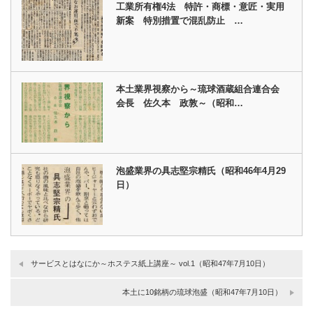
工業所有権4法 特許・商標・意匠・実用
新案 特別措置で混乱防止 …
本土業界視察から～琉球酒蔵組合連合会
会長 佐久本 政敦～（昭和…
泡盛業界の具志堅宗精氏（昭和46年4月29
日）
サービスとはなにか～ホステス紙上講座～ vol.1（昭和47年7月10日）
本土に10銘柄の琉球泡盛（昭和47年7月10日）