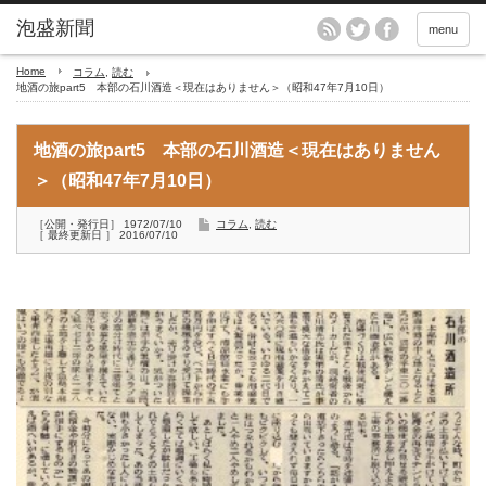
menu
Home
コラム
,
読む
地酒の旅part5 本部の石川酒造＜現在はありません＞（昭和47年7月10日）
地酒の旅part5 本部の石川酒造＜現在はありません
＞（昭和47年7月10日）
［公開・発行日］ 1972/07/10
コラム
,
読む
［ 最終更新日 ］ 2016/07/10