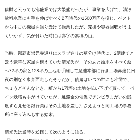
借財と云っても泡盛業では大繁盛だったが、事業を広げて、清涼
飲料水業にも手を伸ばすべくB円時代の1500万円を投じ、ベスト
から中古の機械を譲り受けて操業したが、売掛や容器回収がうま
くいかず、気が付いた時には赤字の累積の山。
当時、那覇市祟元寺通りにスラブ造りの草分け時代に、2階建てと
云う豪華な家屋を構えていた清光氏が、そのあと始末をすべく延
べ72坪の家と128坪の土地を手離して急遽本部に行き工場再建に日
夜の別なく東奔西走したそうだが、債鬼はいつの世にも冷徹で、
ちょうどそんなとき、町から1万坪の土地を払い下げて貰って、パ
イン栽培も手がけていたが、延滞金の催促でチンピラまがいの態
度すら見せる銀行員はその土地を差し押さえようと同工場の事務
所に座り込みもする始末。
清光氏は当時を述懐して次のように語る。