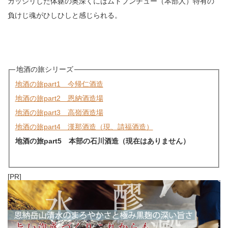
ガッシリした体躯の奥深くにはムトブンチュー（本部人）特有の
負けじ魂がひしひしと感じられる。
地酒の旅シリーズ
地酒の旅part1 今帰仁酒造
地酒の旅part2 恩納酒造場
地酒の旅part3 高嶺酒造場
地酒の旅part4 漢那酒造（現、請福酒造）
地酒の旅part5 本部の石川酒造（現在はありません）
[PR]