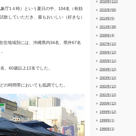
2016年(111)
（気象庁1４時）という夏日の中、104名（有効
2015年(56)
盛を試飲していただき、最もおいしい（好きな）
2014年(5)
2013年(38)
2008年(4)
在住地域別には、沖縄県内34名、県外67名
2007年(12)
）。
2006年(12)
2005年(11)
11名、60歳以上12名でした。
2004年(12)
2003年(12)
どの時間帯においても低調でした。
2002年(12)
2001年(12)
2000年(12)
1999年(12)
1998年(1)
1986年(1)