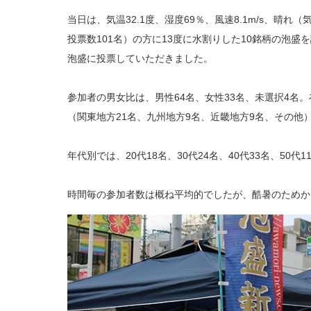
当日は、気温32.1度、湿度69％、風速8.1m/s、晴れ
投票数101名）の方に13度に水割りした10銘柄の泡
泡盛に投票していただきました。
参加者の男女比は、男性64名、女性33名、未選択4名。
（関東地方21名、九州地方9名、近畿地方9名、その他
年代別では、20代18名、30代24名、40代33名、50代
時間毎の参加者数は概ね平均的でしたが、酷暑のためか