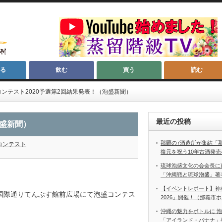
る
飲む
買う
読む
コンテスト2020予選第2回結果発表！（泡盛新聞）
最近の投稿
泡盛新聞）
那覇の7酒造所が集結「
コンテスト
復元を祝う10年古酒発売
琉球泡盛文化の会会長に
「沖縄戦と琉球泡盛」著
【イベントレポート】神
那覇市国際通りてんぶす館前広場にて泡盛コンテス
2026」開催！（那覇市
沖縄の魅力をボトルに 
「アイランド・バナナ」