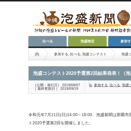
比べる
泡盛検定
参加す
参加する
,
比べる
,
泡盛コンテスト
泡盛
泡盛コンテスト2020予選第2回結果発表！（
［公開・発行日］ 2019/08/07
参加する
,
比べる
,
泡盛
［ 最終更新日 ］ 2019/09/19
令和元年7月21日(日)14:00～18:00、泡盛新聞は
ト2020予選第2回を開催しました。