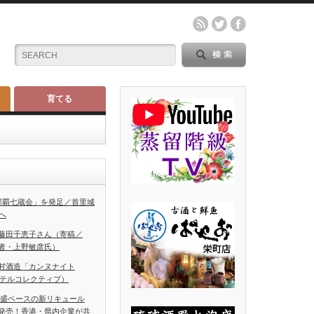
育てる
那覇七蔵会」を発足／首里城
へ
藤田千恵子さん（寄稿／
者・上野敏彦氏）
村酒造「カンヌナイト
ホテルコレクティブ）
泡盛ベースの新リキュール
発売！香港・県内企業が共