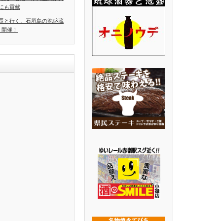
にも貢献
長と行く、石垣島の泡盛蔵
」開催！