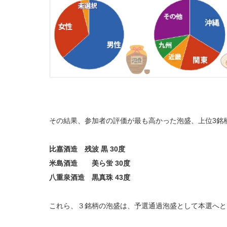
その結果、参加者の評価が最も高かった泡盛、上位3銘
比嘉酒造 残波 黒 30度
米島酒造 美ら蛍 30度
八重泉酒造 黒真珠 43度
これら、３銘柄の泡盛は、予選通過泡盛として本選へと