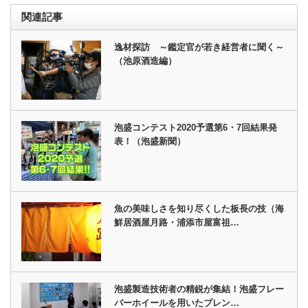
関連記事
逸材探訪 ～鑑定官が若き経営者に聞く～
（池原酒造編）
泡盛コンテスト2020予選第6・7回結果発
表！（泡盛新聞）
魚の美味しさを知り尽くした板長の技（海
鮮居酒屋月路・浦添市屋富祖…
泡盛製造技術者の精鋭が集結！泡盛フレー
バーホイールを用いたブレン…