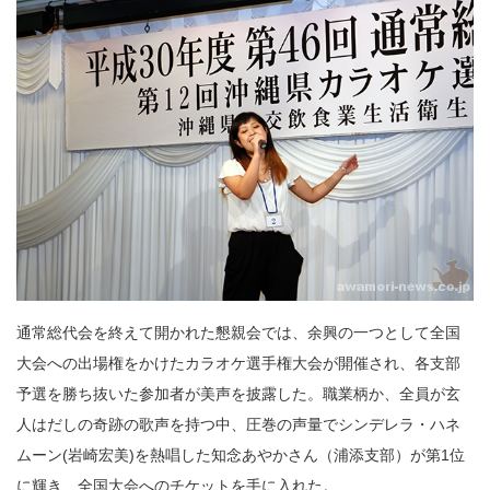
通常総代会を終えて開かれた懇親会では、余興の一つとして全国
大会への出場権をかけたカラオケ選手権大会が開催され、各支部
予選を勝ち抜いた参加者が美声を披露した。職業柄か、全員が玄
人はだしの奇跡の歌声を持つ中、圧巻の声量でシンデレラ・ハネ
ムーン(岩崎宏美)を熱唱した知念あやかさん（浦添支部）が第1位
に輝き、全国大会へのチケットを手に入れた。