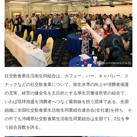
社交飲食業生活衛生同組合は、カフェー、バー、キャバレー、ス
ナックなどの社交飲食業について、衛生水準の向上や消費者保護
の充実、経営の健全化を主目的とする厚生労働省所管の組合で、
いわば琉球泡盛を消費者へつなぐ最前線を担う団体である。全国
組織に全国社交飲食業生活衛生同業組合連合会(全社連)を持ち、そ
の中でも沖縄県社交飲食業生活衛生同業組合は全国で1，2位を争
う組合員数を誇る。