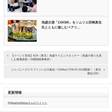
泡盛古酒「ZAKIMI」をソムリエ田崎真也
氏とともに愉しむペアリ…
【イベント告知】6/24（東京）泡盛サイエンスセミナー（泡盛の香りを楽
しむ教養講座／沖縄国税事務所）
ジャパニーズクラフトジンが大集結！GINfest.TOKYO 2018開催！（東京
都品川区）
更新情報
@AwamoriNewsさんのツイート