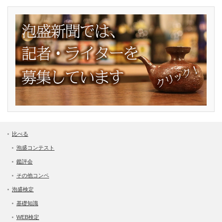
比べる
泡盛コンテスト
鑑評会
その他コンペ
泡盛検定
基礎知識
WEB検定