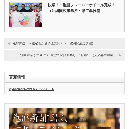
快挙！！泡盛フレーバーホイール完成！
（沖縄国税事務所・県工業技術…
逸材探訪 ～鑑定官が若き匠に聞く～（波照間酒造所編）
沖縄産業まつりで3日続けての試飲巡り ”前編” （文／嘉手川学）
更新情報
@AwamoriNewsさんのツイート