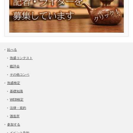
比べる
泡盛コンテスト
鑑評会
その他コンペ
泡盛検定
基礎知識
WEB検定
法律・規約
酒造所
参加する
イベント告知