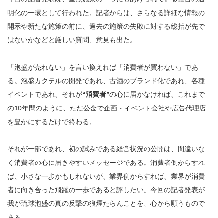
明化の一環として行われた。記者からは、さらなる詳細な情報の
開示や新たな施策の前に、過去の施策の失敗に対する総括が先で
はないかなどと厳しい質問、意見も出た。
「泡盛が売れない」を言い換えれば「消費者が買わない」であ
る。泡盛カクテルの開発であれ、古酒のブランド化であれ、各種
イベントであれ、それが
“消費者”
の心に届かなければ、これまで
の10年間のように、ただ公金で企画・イベント会社や広告代理店
を豊かにするだけで終わる。
それが一部であれ、初の試みである経営状況の公開は、間違いな
く消費者の心に届きやすいメッセージである。消費者側からすれ
ば、小さな一歩かもしれないが、業界側からすれば、業界が消費
者に向き合った飛躍の一歩であると評したい。今回の記者発表が
我が琉球泡盛の真の反撃の狼煙たらんことを、心から願うもので
ある。