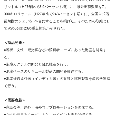
リットル（H27年比で3.9パーセント増）に、県外出荷数量を7，
000キロリットル（H27年比で243パーセント増）に、全国単式蒸
留焼酎のシェアを5％台にすることを掲げた。そのための取組とし
て次の5分野23の重点施策が示された。
＜商品開発＞
●若者、女性、観光客などの消費者ニーズにあった泡盛を開発す
る。
●泡盛カクテルの開発と普及推進を行う。
●泡盛ベースのリキュール製品の開発を推進する。
●泡盛好適原料米（インディカ米）の育種と試験製造を産官学連携
で行う。
＜需要喚起＞
●商談会等、県外・海外向けプロモーションを強化する。
●女性や若者をターゲットとしたイベント等を開催する。