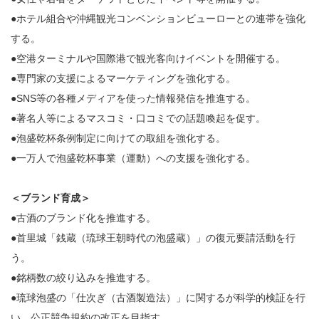
●ホテル組合や沖縄観光コンベンションビューローとの連帯を強化
する。
●空港ターミナルや国際港で観光客向けイベントを開催する。
●専門家の支援によるマーケティングを強化する。
●SNS等の各種メディアを使った情報発信を推進する。
●著名人等によるマスコミ・口コミでの話題喚起を促す。
●泡盛乾杯条例制定に向けての取組を強化する。
●一万人で泡盛乾杯事業（運動）への支援を強化する。
＜ブランド育成＞
●古酒のブランド化を推進する。
●首里城「銭蔵（琉球王朝時代の泡盛蔵）」の復元要請活動を行
う。
●銘柄数の絞り込みを推進する。
●琉球泡盛の「仕次ぎ（古酒製造法）」に関するが科学的検証を行
い、公正競争規約の改正を目指す。