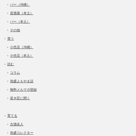
バー（沖縄）
居酒屋（本土）
バー（本土）
その他
買う
小売店（沖縄）
小売店（本土）
読む
コラム
泡盛よもやま話
無料メルマガ登録
若き匠に聞く
育てる
古酒名人
泡盛コレクター