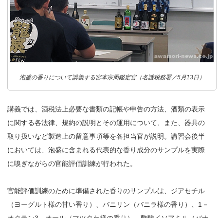
泡盛の香りについて講義する宮本宗周鑑定官（名護税務署／5月13日）
講義では、酒税法上必要な書類の記帳や申告の方法、酒類の表示
に関する各法律、規約の説明とその運用について、また、器具の
取り扱いなど製造上の留意事項等を各担当官が説明。講習会後半
においては、泡盛に含まれる代表的な香り成分のサンプルを実際
に嗅ぎながらの官能評価訓練が行われた。
官能評価訓練のために準備された香りのサンプルは、ジアセチル
（ヨーグルト様の甘い香り）、バニリン（バニラ様の香り）、1－