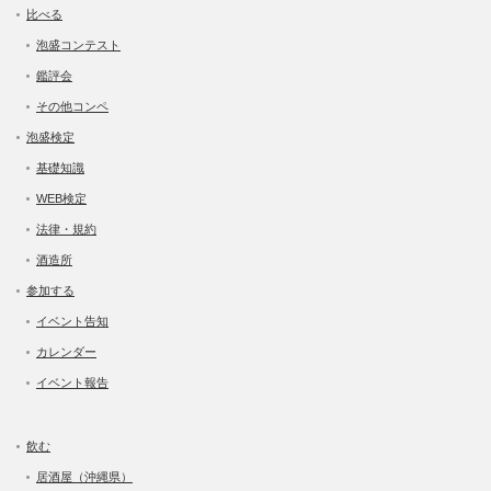
比べる
泡盛コンテスト
鑑評会
その他コンペ
泡盛検定
基礎知識
WEB検定
法律・規約
酒造所
参加する
イベント告知
カレンダー
イベント報告
飲む
居酒屋（沖縄県）