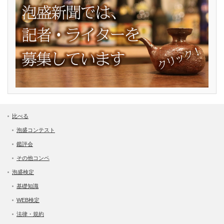
比べる
泡盛コンテスト
鑑評会
その他コンペ
泡盛検定
基礎知識
WEB検定
法律・規約