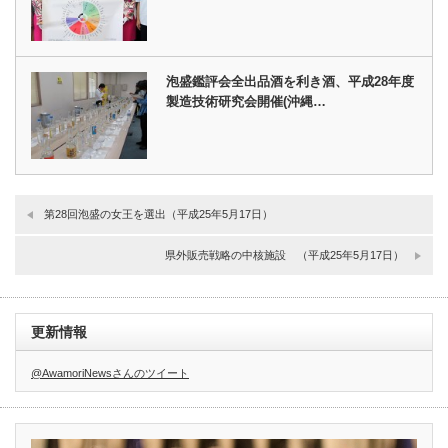
泡盛鑑評会全出品酒を利き酒、平成28年度
製造技術研究会開催(沖縄…
第28回泡盛の女王を選出（平成25年5月17日）
県外販売戦略の中核施設 （平成25年5月17日）
更新情報
@AwamoriNewsさんのツイート