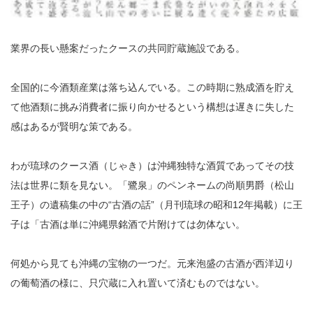
業界の長い懸案だったクースの共同貯蔵施設である。
全国的に今酒類産業は落ち込んでいる。この時期に熟成酒を貯え
て他酒類に挑み消費者に振り向かせるという構想は遅きに失した
感はあるが賢明な策である。
わが琉球のクース酒（じゃき）は沖縄独特な酒質であってその技
法は世界に類を見ない。「鷺泉」のペンネームの尚順男爵（松山
王子）の遺稿集の中の“古酒の話”（月刊琉球の昭和12年掲載）に王
子は「古酒は単に沖縄県銘酒で片附けては勿体ない。
何処から見ても沖縄の宝物の一つだ。元来泡盛の古酒が西洋辺り
の葡萄酒の様に、只穴蔵に入れ置いて済むものではない。