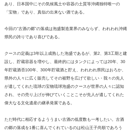
あり、日本国中にその気候風土や容器の土質等沖縄独特唯一の
「宝物」であり、真似の出来ない酒である。
今回の“古酒の郷”の落成は泡盛製造業界のみならず、われわれ沖縄
県民の誇りであり喜びである。
クースの定義は3年以上成熟した泡盛であるが、第2、第3工期と建
設し、貯蔵容器を増やし、最終的にはタンクによっては20年、30
年貯蔵酒否100年、300年貯蔵酒と貯え、われわれ県民はおろか、
県外の人々に広く販売してその裾野を広げて欲しい・我々の先人
が遺してくれた琉球の宝物琉球泡盛のクースが世界の人々に認知
され、その売り上げが伸びていくことこそが先人が遺してくれた
偉大なる文化遺産の継承発展である。
ただ時代に相応するよううまい古酒の低度数も一考したい。古酒
の郷の落成を1番に喜んでくれているのは松山王子尚順であろう