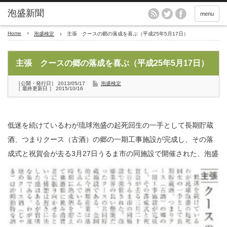
menu
Home
泡盛検定
主張 クースの郷の落成を喜ぶ（平成25年5月17日）
主張 クースの郷の落成を喜ぶ（平成25年5月17日）
［公開・発行日］ 2013/05/17
泡盛検定
［ 最終更新日 ］ 2015/10/16
低迷を続けているわが琉球泡盛の起死回生の一手として長期貯蔵
酒、つまりクース（古酒）の郷の一期工事施設が完成し、その落
成式と祝賀会が去る3月27日うるま市の同施設で開催された、
泡盛