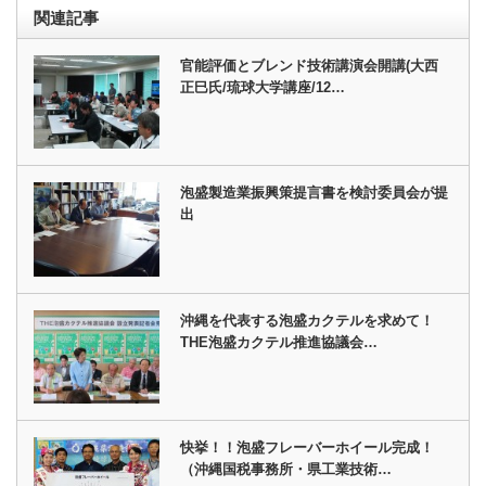
関連記事
官能評価とブレンド技術講演会開講(大西
正巳氏/琉球大学講座/12…
泡盛製造業振興策提言書を検討委員会が提
出
沖縄を代表する泡盛カクテルを求めて！
THE泡盛カクテル推進協議会…
快挙！！泡盛フレーバーホイール完成！
（沖縄国税事務所・県工業技術…