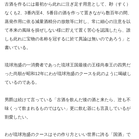
古酒を作るには最初から此れに注ぎ足す用意として、尠（すく）
なくも2、3番内至4、5番目の酒を作って置きながら数百年の間、
蒸発作用に依る減量酒精分の放散等に対し、常に細心の注意を以
て本来の風味を損ぜしない様に貯えて置く苦心を認識したら、誰
しも此れに宝物の名称を冠するに於て異論は無いのであろう」と
書いている。
琉球泡盛の一消費者であった琉球王国最後の王様尚泰王の四男だ
った尚順が昭和12年にわが琉球泡盛のクースを此のように喝破し
ているのである。
男爵は続けて言っている「古酒を飲んだ後の酒と来たら、迚も不
味くって飲まれるものではない」更に飲む器にも言及しているが
割愛したい。
わが琉球泡盛のクースはその作り方といい世界に誇る「国酒」で