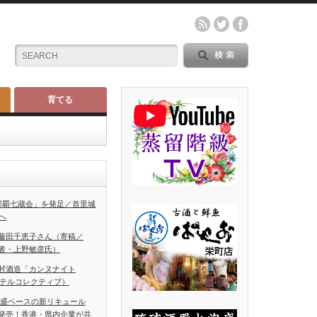
育てる
那覇七蔵会」を発足／首里城
へ
藤田千恵子さん（寄稿／
者・上野敏彦氏）
村酒造「カンヌナイト
ホテルコレクティブ）
泡盛ベースの新リキュール
発売！香港・県内企業が共