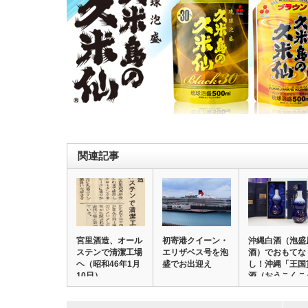
関連記事
宮里酒造、オール
初寄港クイーン・
沖縄白酒（泡盛
ステンで清潔工場
エリザベス号を泡
酒）でおもてな
ヘ（昭和46年1月
盛でお出迎え
し！沖縄「王国
10日）
酒（おうこくこ
し…