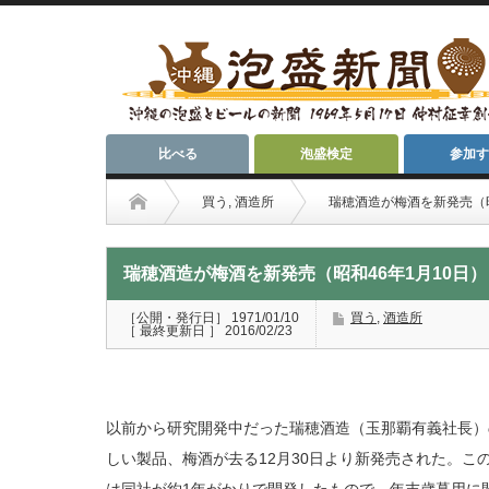
比べる
泡盛検定
参加す
買う
,
酒造所
瑞穂酒造が梅酒を新発売（昭
瑞穂酒造が梅酒を新発売（昭和46年1月10日）
［公開・発行日］ 1971/01/10
買う
,
酒造所
［ 最終更新日 ］ 2016/02/23
以前から研究開発中だった瑞穂酒造（玉那覇有義社長）
しい製品、梅酒が去る12月30日より新発売された。こ