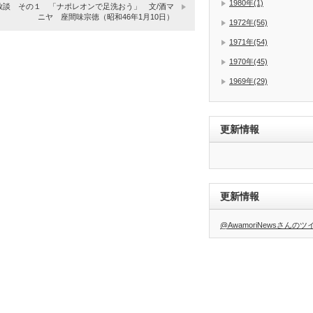
1980年(1)
放談 その１ 「ナポレオンで足洗おう」 文/酒マ
ニヤ 座間味宗徳（昭和46年1月10日）
1972年(56)
1971年(54)
1970年(45)
1969年(29)
更新情報
更新情報
@AwamoriNewsさんの