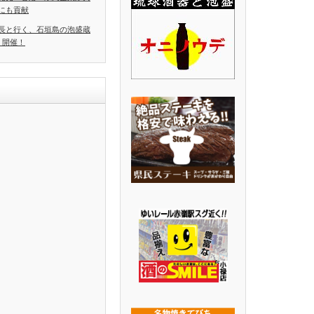
にも貢献
長と行く、石垣島の泡盛蔵
」開催！