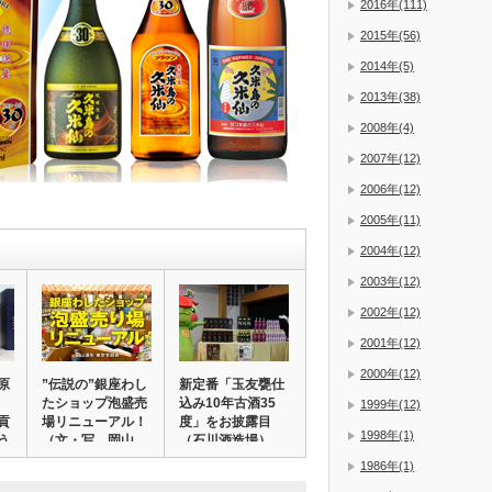
2016年(111)
2015年(56)
2014年(5)
2013年(38)
2008年(4)
2007年(12)
2006年(12)
2005年(11)
2004年(12)
2003年(12)
2002年(12)
2001年(12)
2000年(12)
原
”伝説の”銀座わし
新定番「玉友甕仕
たショップ泡盛売
込み10年古酒35
1999年(12)
貢
場リニューアル！
度」をお披露目
1998年(1)
う
（文・写 岡山…
（石川酒造場）
1986年(1)