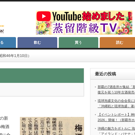
る
飲む
買う
読む
和46年1月10日）
最近の投稿
那覇の7酒造所が集結「
復元を祝う10年古酒発売
琉球泡盛文化の会会長に
「沖縄戦と琉球泡盛」著
【イベントレポート】神
の新
2026」開催！（那覇市
の梅酒
沖縄の魅力をボトルに 
「アイランド・バナナ」