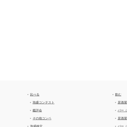
比べる
飲む
泡盛コンテスト
居酒屋
鑑評会
バー（
その他コンペ
居酒屋
泡盛検定
バー（