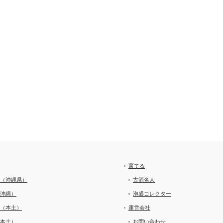
育てる
（沖縄県）
古酒名人
沖縄）
泡盛コレクター
（本土）
運営会社
本土）
お問い合わせ