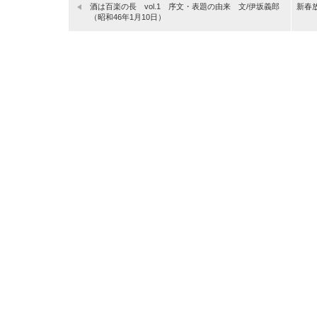
酒は百楽の長 vol.1 序文・表題の由来 文/伊坂義郎
新春
（昭和46年1月10日）