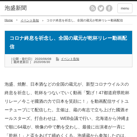
menu
Home
イベント告知
コロナ終息を祈念し、全国の蔵元が乾杯リレー動画配信
コロナ終息を祈念し、全国の蔵元が乾杯リレー動画配
信
［公開・発行日］ 2020/06/08
イベント告知
［ 最終更新日 ］ 2020/06/30
泡盛、焼酎、日本酒などの全国の蔵元が、新型コロナウイルスの
終息を祈念し、乾杯をつないでいく動画「繋げ！47都道府県乾杯
リレー／今こそ國酒の力で日本を笑顔に！」を動画配信サイトユ
ーチューブにて配信した。主催は、蔵の有志で立ち上げた國酒オ
ールスターズ。打合わせは、WEB会議で行い、北海道から沖縄ま
で順に64蔵が、映像の中で酌を交わし、最後に出演者が一斉に
「乾杯！」と盃をあげて締めくくる。泡盛蔵から参加したのは、