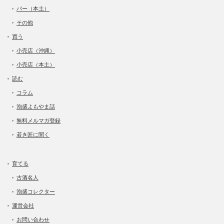
バー（本土）
その他
買う
小売店（沖縄）
小売店（本土）
読む
コラム
泡盛よもやま話
無料メルマガ登録
若き匠に聞く
育てる
古酒名人
泡盛コレクター
運営会社
お問い合わせ