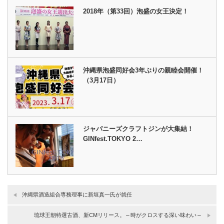
2018年（第33回）泡盛の女王決定！
沖縄県泡盛同好会3年ぶりの親睦会開催！
（3月17日）
ジャパニーズクラフトジンが大集結！
GINfest.TOKYO 2…
沖縄県酒造組合専務理事に新垣真一氏が就任
琉球王朝特選古酒、新CMリリース。～時がクロスする深い味わい～