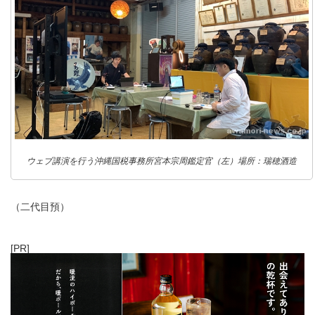
ウェブ講演を行う沖縄国税事務所宮本宗周鑑定官（左）場所：瑞穂酒造
（二代目預）
[PR]