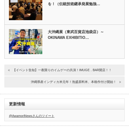
を！（伝統技術継承発展勉強…
大沖縄展（東武百貨店池袋店）～
OKINAWA EXHIBITIO…
【イベント告知】一夜限りのイムゲーの共演！IMUGE．BAR開店！！
沖縄県産インディカ米元年！泡盛原料米、本格作付け開始！
更新情報
@AwamoriNewsさんのツイート