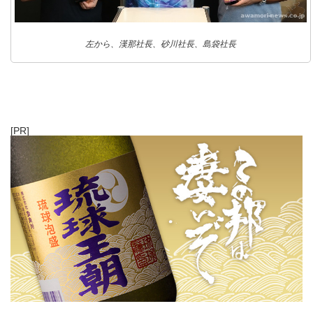
左から、漢那社長、砂川社長、島袋社長
[PR]