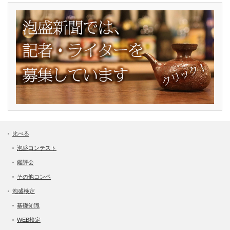
比べる
泡盛コンテスト
鑑評会
その他コンペ
泡盛検定
基礎知識
WEB検定