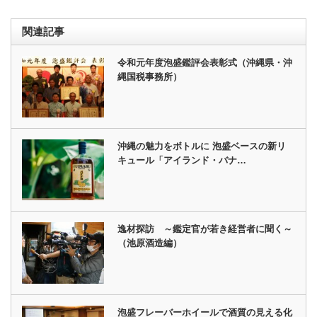
関連記事
令和元年度泡盛鑑評会表彰式（沖縄県・沖
縄国税事務所）
沖縄の魅力をボトルに 泡盛ベースの新リ
キュール「アイランド・バナ…
逸材探訪 ～鑑定官が若き経営者に聞く～
（池原酒造編）
泡盛フレーバーホイールで酒質の見える化