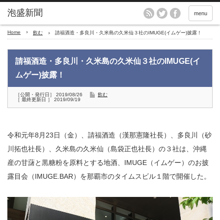
menu
Home
飲む
請福酒造・多良川・久米島の久米仙３社のIMUGE(イムゲー)披露！
請福酒造・多良川・久米島の久米仙３社のIMUGE(イ
ムゲー)披露！
［公開・発行日］ 2019/08/26
飲む
［ 最終更新日 ］ 2019/09/19
令和元年8月23日（金）、請福酒造（漢那憲隆社長）、多良川（砂
川拓也社長）、久米島の久米仙（島袋正也社長）の３社は、沖縄
産の甘藷と黒糖粉を原料とする地酒、IMUGE（イムゲー）のお披
露目会（IMUGE.BAR）を那覇市のタイムスビル１階で開催した。