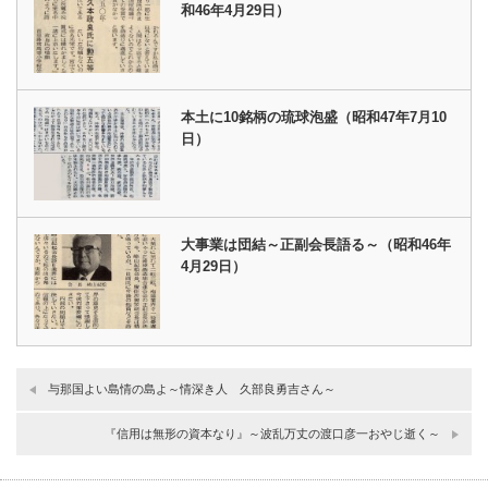
和46年4月29日）
本土に10銘柄の琉球泡盛（昭和47年7月10
日）
大事業は団結～正副会長語る～（昭和46年
4月29日）
与那国よい島情の島よ～情深き人 久部良勇吉さん～
『信用は無形の資本なり』～波乱万丈の渡口彦一おやじ逝く～