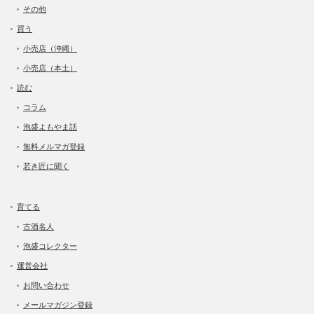
その他
買う
小売店（沖縄）
小売店（本土）
読む
コラム
泡盛よもやま話
無料メルマガ登録
若き匠に聞く
育てる
古酒名人
泡盛コレクター
運営会社
お問い合わせ
メールマガジン登録