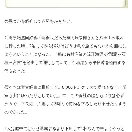
の幾つかを紹介して赤恥をかきたい。
沖縄県泡盛同好会の副会長だった座間味宗徳さんと八重山へ取材
に行った時、2泊してから帰りはどうせ急ぐ旅でもないから船にし
ようということになった。当時は有村産業と琉球海運が“那覇～石
垣～宮古”を経由して運行していて、石垣港から平良港を経由する
便もあった。
僕たちは宮古経由に乗船した。5,000トンクラスで揺れもなく、船
室も実にゆったりとしていた。で、この両社の船とも出航は必ず
夕方で、平良港に入港して2時間で荷物を下ろしたり乗せたりする
のであった。
2人は船中でどうせ退屈するより下船して1杯飲んで来ようやっと