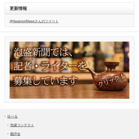
更新情報
@AwamoriNewsさんのツイート
比べる
泡盛コンテスト
鑑評会