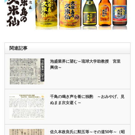
関連記事
泡盛業界に望む～琉球大学助教授 宮里
興信～
千鳥の鳴き声を肴に独酌 ～おみやげ、見
ぬまま次女逝く～
佐久本政良氏に勲五等～その道50年～（昭