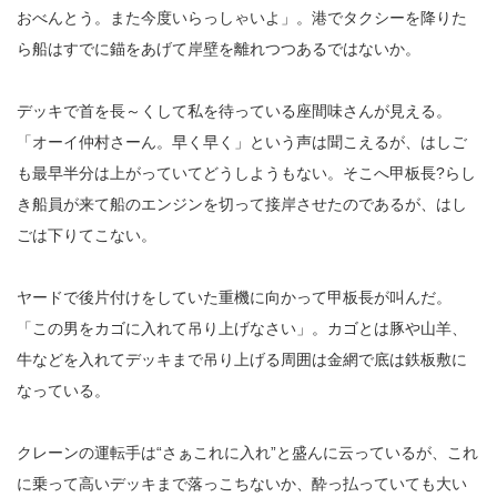
おべんとう。また今度いらっしゃいよ」。港でタクシーを降りた
ら船はすでに錨をあげて岸壁を離れつつあるではないか。
デッキで首を長～くして私を待っている座間味さんが見える。
「オーイ仲村さーん。早く早く」という声は聞こえるが、はしご
も最早半分は上がっていてどうしようもない。そこへ甲板長?らし
き船員が来て船のエンジンを切って接岸させたのであるが、はし
ごは下りてこない。
ヤードで後片付けをしていた重機に向かって甲板長が叫んだ。
「この男をカゴに入れて吊り上げなさい」。カゴとは豚や山羊、
牛などを入れてデッキまで吊り上げる周囲は金網で底は鉄板敷に
なっている。
クレーンの運転手は“さぁこれに入れ”と盛んに云っているが、これ
に乗って高いデッキまで落っこちないか、酔っ払っていても大い