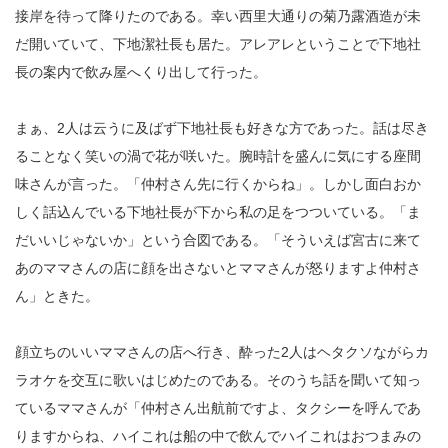
接岸を待って降りたのである。幸い西里大通りの菊乃露酒造が未
だ開いていて、下地潔社長も居た。アレアレということで下地社
長の案内で飲み屋へくり出して行った。
まぁ、2人は云うに及ばず下地社長も好きな方であった。話は尽き
ることなく笑いの渦で花が咲いた。腕時計を盛んに気にする座間
味さんが言った。「仲村さん先に行くからね」。しかし面白おか
しく話込んでいる下地社長が下から私の足をつついている。「ま
だいいじゃないか」という合図である。「そういえば宮古に来て
あのママさんの店に顔を出さないとママさんが怒りますよ仲村さ
ん」ときた。
顔立ちのいいママさんの店へ行き、酔った2人はヘタクソながらカ
ラオケを交互に歌いはじめたのである。そのうち話を聞いて知っ
ているママさんが「仲村さん出航前ですよ、タクシーを呼んであ
りますからね、ハイこれは船の中で飲んでハイこれはおつまみの