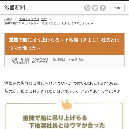
menu
Home
泡盛よもやま話
,
読む
重機で船に吊り上げらる～下地潔（きよし）社長とはウマが合った～
重機で船に吊り上げらる～下地潔（きよし）社長とは
ウマが合った～
［公開・発行日］ 2006/04/01
泡盛よもやま話
,
読む
［ 最終更新日 ］ 2016/02/04
酒飲みの失敗談は誰しもひとつやふたつ位いはあるものである。
昔の話。私には数えきれないほどあるが
、この号あたりではそれ