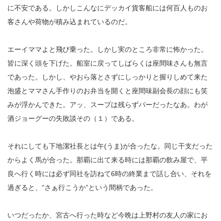
に不安である。しかしこんなにデッカイ貨客船には何百人ものお
客さんや荷物が積み込まれているのだ。
エーイママよと飛び乗った。しかし実のところ非常に怖かった。
皆に深く頭を下げた。船室に戻ってしばらくは座間味さんも無言
であった。しかし、やおら落とさずにしっかりと握りしめて来た
泡盛とママさん手作りのお弁当を開くと座間味副会長の顔にも笑
みが浮かんできた。アッ、スープは残らずパーだったなあ。わが
酒ジョーグーの失敗談その（１）である。
それにしても下地潔社長とは午(うま)が合ったな。同じ干支だった
からよく馬が合った。那覇に出て来る時には那覇の飲み屋で、平
良へ行く時には必ず同社を訪ねて6時の終業まで話し合い、それを
過ぎると、“さぁ行こうか”という間柄であった。
いつだったか、宮古へ行った時など今晩は上野村の友人の家にお