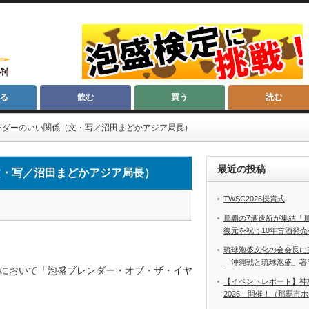
る
飲む
買う
読む
ンダーのいい関係（文・写／沼田まどかアジア局長）
最近の投稿
文・写／沼田まどかアジア局長）
TWSC2026授賞式
那覇の7酒造所が集結「
復元を祝う10年古酒発売
琉球泡盛文化の会会長に
「沖縄戦と琉球泡盛」著
において「泡盛ブレンダー・オブ・ザ・イヤ
【イベントレポート】神
2026」開催！（那覇市