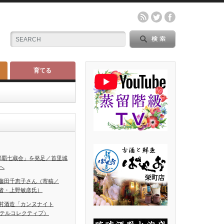
育てる
那覇七蔵会」を発足／首里城
へ
藤田千恵子さん（寄稿／
者・上野敏彦氏）
村酒造「カンヌナイト
ホテルコレクティブ）