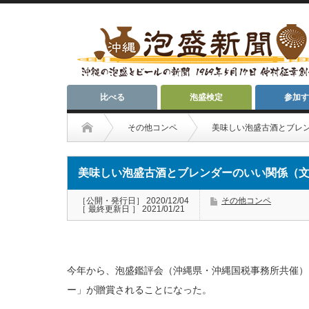
比べる
泡盛検定
参加す
その他コンペ
美味しい泡盛古酒とブレ
美味しい泡盛古酒とブレンダーのいい関係（
［公開・発行日］ 2020/12/04
その他コンペ
［ 最終更新日 ］ 2021/01/21
今年から、泡盛鑑評会（沖縄県・沖縄国税事務所共催）
ー」が贈賞されることになった。