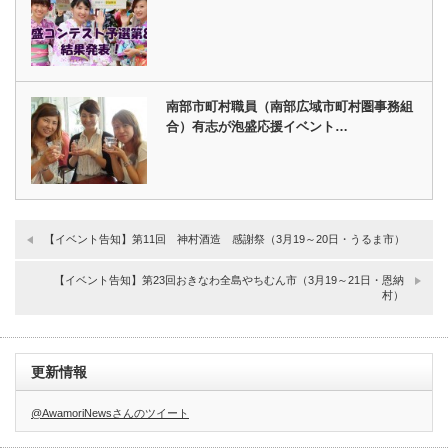
南部市町村職員（南部広域市町村圏事務組
合）有志が泡盛応援イベント…
【イベント告知】第11回 神村酒造 感謝祭（3月19～20日・うるま市）
【イベント告知】第23回おきなわ全島やちむん市（3月19～21日・恩納
村）
更新情報
@AwamoriNewsさんのツイート