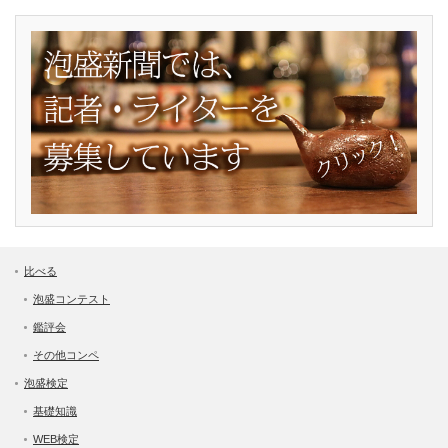
比べる
泡盛コンテスト
鑑評会
その他コンペ
泡盛検定
基礎知識
WEB検定