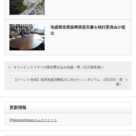
泡盛製造業振興策提言書を検討委員会が提
出
オリンピックイヤーの限定甕仕込み泡盛～閏（石川酒造場)～
【イベント告知】琉球泡盛消費拡大に向けたシンポジウム（3月22日・那
覇）
更新情報
@AwamoriNewsさんのツイート