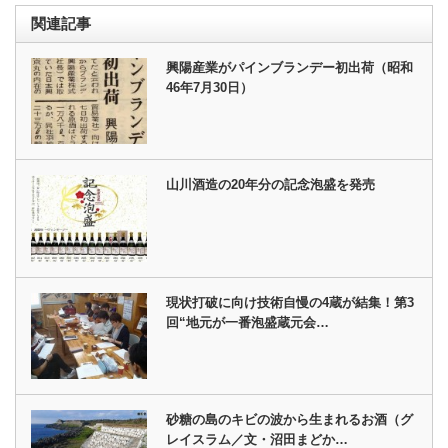
関連記事
興陽産業がパインブランデー初出荷（昭和
46年7月30日）
山川酒造の20年分の記念泡盛を発売
現状打破に向け技術自慢の4蔵が結集！第3
回“地元が一番泡盛蔵元会…
砂糖の島のキビの波から生まれるお酒（グ
レイスラム／文・沼田まどか…