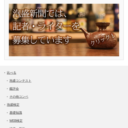
比べる
泡盛コンテスト
鑑評会
その他コンペ
泡盛検定
基礎知識
WEB検定