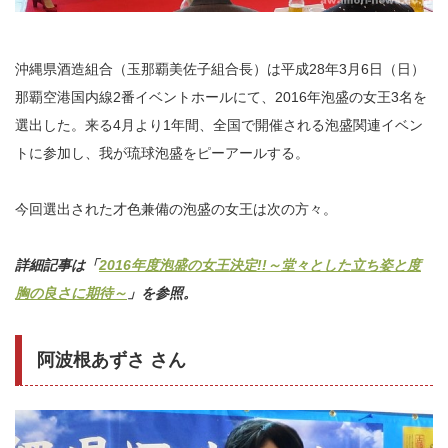
沖縄県酒造組合（玉那覇美佐子組合長）は平成28年3月6日（日）
那覇空港国内線2番イベントホールにて、2016年泡盛の女王3名を
選出した。来る4月より1年間、全国で開催される泡盛関連イベン
トに参加し、我が琉球泡盛をピーアールする。
今回選出された才色兼備の泡盛の女王は次の方々。
詳細記事は「
2016年度泡盛の女王決定!!～堂々とした立ち姿と度
胸の良さに期待～
」を参照。
阿波根あずさ さん