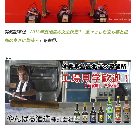
詳細記事は「
2016年度泡盛の女王決定!!～堂々とした立ち姿と度
胸の良さに期待～
」を参照。
[PR]