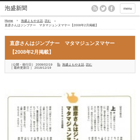
menu
Home
泡盛よもやま話
,
読む
直彦さんはジンブナー マタマジュンヌマヤー【2008年2月掲載】
直彦さんはジンブナー マタマジュンヌマヤー
【2008年2月掲載】
［公開・発行日］ 2008/02/19
泡盛よもやま話
,
読む
［ 最終更新日 ］ 2018/12/19