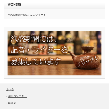
更新情報
@AwamoriNewsさんのツイート
比べる
泡盛コンテスト
鑑評会