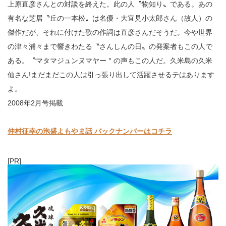
上原直彦さんとの対談を終えた。此の人〝物知り〟である。あの
有名な芝居〝丘の一本松〟は名優・大宜見小太郎さん（故人）の
傑作だが、それに付けた歌の作詞は直彦さんだそうだ。今や世界
の津々浦々まで響きわたる〝さんしんの日〟の発案者もこの人で
ある。〝マタマジュンヌマヤー＂の声もこの人だ。久米島の久米
仙さん!まだまだこの人は引っ張り出して活躍させるテはあります
よ。
2008
年2月号掲載
仲村征幸の泡盛よもやま話 バックナンバーはコチラ
[PR]