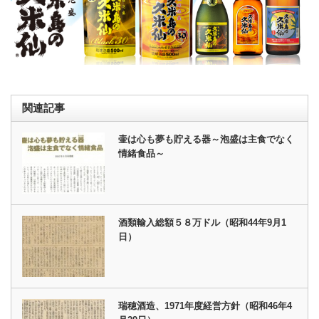
関連記事
壷は心も夢も貯える器～泡盛は主食でなく
情緒食品～
酒類輸入総額５８万ドル（昭和44年9月1
日）
瑞穂酒造、1971年度経営方針（昭和46年4