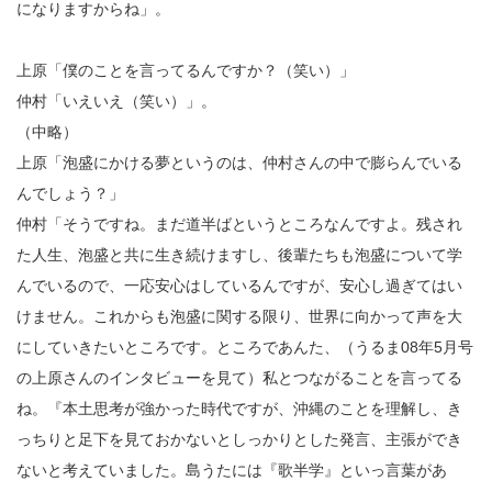
になりますからね」。
上原「僕のことを言ってるんですか？（笑い）」
仲村「いえいえ（笑い）」。
（中略）
上原「泡盛にかける夢というのは、仲村さんの中で膨らんでいる
んでしょう？」
仲村「そうですね。まだ道半ばというところなんですよ。残され
た人生、泡盛と共に生き続けますし、後輩たちも泡盛について学
んでいるので、一応安心はしているんですが、安心し過ぎてはい
けません。これからも泡盛に関する限り、世界に向かって声を大
にしていきたいところです。ところであんた、（うるま
08
年
5
月号
の上原さんのインタビューを見て）私とつながることを言ってる
ね。『本土思考が強かった時代ですが、沖縄のことを理解し、き
っちりと足下を見ておかないとしっかりとした発言、主張ができ
ないと考えていました。島うたには『歌半学』といっ言葉があ