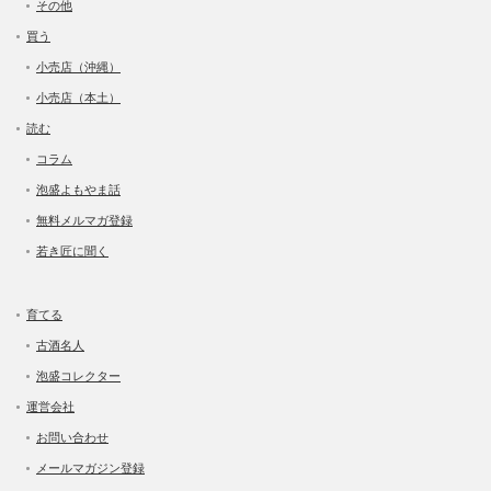
その他
買う
小売店（沖縄）
小売店（本土）
読む
コラム
泡盛よもやま話
無料メルマガ登録
若き匠に聞く
育てる
古酒名人
泡盛コレクター
運営会社
お問い合わせ
メールマガジン登録