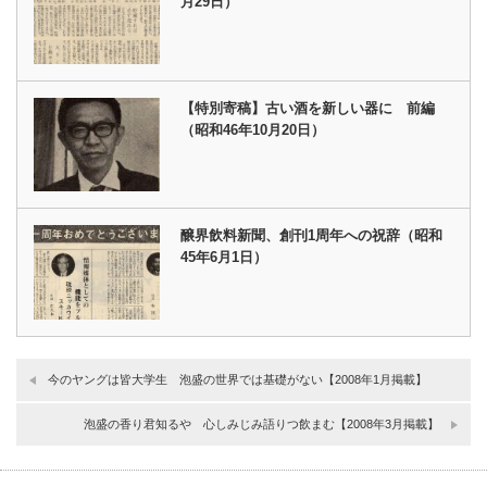
月29日）
【特別寄稿】古い酒を新しい器に 前編
（昭和46年10月20日）
醸界飲料新聞、創刊1周年への祝辞（昭和
45年6月1日）
今のヤングは皆大学生 泡盛の世界では基礎がない【2008年1月掲載】
泡盛の香り君知るや 心しみじみ語りつ飲まむ【2008年3月掲載】