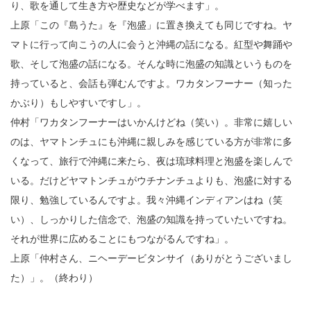
り、歌を通して生き方や歴史などが学べます」。
上原「この『島うた』を『泡盛」に置き換えても同じですね。ヤ
マトに行って向こうの人に会うと沖縄の話になる。紅型や舞踊や
歌、そして泡盛の話になる。そんな時に泡盛の知識というものを
持っていると、会話も弾むんですよ。ワカタンフーナー（知った
かぶり）もしやすいですし」。
仲村「ワカタンフーナーはいかんけどね（笑い）。非常に嬉しい
のは、ヤマトンチュにも沖縄に親しみを感じている方が非常に多
くなって、旅行で沖縄に来たら、夜は琉球料理と泡盛を楽しんで
いる。だけどヤマトンチュがウチナンチュよりも、泡盛に対する
限り、勉強しているんですよ。我々沖縄インディアンはね（笑
い）、しっかりした信念で、泡盛の知識を持っていたいですね。
それが世界に広めることにもつながるんですね」。
上原「仲村さん、ニヘーデービタンサイ（ありがとうございまし
た）」。（終わり）