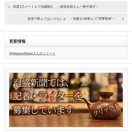
高度1万メートルで泡盛飲む ～謝花良政さん一晩中寝ず～
逆湯で飲んではいけないよ ～泡盛を1杯飲んで“突撃取材”～
更新情報
@AwamoriNewsさんのツイート