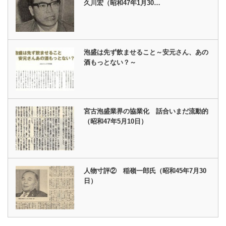
久川宏（昭和47年1月30…
泡盛は先ず飲ませること～安元さん、あの
酒もっとない？～
宮古泡盛業界の協業化 話合いまだ流動的
（昭和47年5月10日）
人物寸評② 稲嶺一郎氏（昭和45年7月30
日）