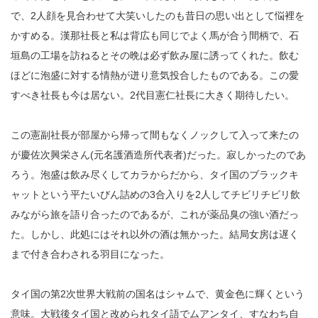
で、2人顔を見合わせて大笑いしたのも昔日の思い出として悩裡を
かすめる。漢那社長と私は背広も同じでよく馬が合う間柄で、石
垣島の工場を訪ねるとその晩は必ず飲み屋に誘ってくれた。飲む
ほどに泡盛に対する情熱が迸り意気投合したものである。この愛
すべき社長も今は居ない。2代目憲仁社長に大きく期待したい。
この憲副社長が部屋から帰って間もなくノックして入って来たの
が慶佐次興栄さん(元名護酒造所代表者)だった。寂しかったのであ
ろう。泡盛は飲み尽くしてカラからだから、タイ国のブラックキ
ャットという平たいびん詰めの3合入りを2人してチビリチビリ飲
みながら旅を語り合ったのであるが、これが薬品臭の強い酒だっ
た。しかし、此処にはそれ以外の酒は無かった。結局女房は遅く
まで付き合わされる羽目になった。
タイ国の第2次世界大戦前の国名はシャムで、黄金色に輝くという
意味。大戦後タイ国と改められタイ語でムアンタイ、すなわち自