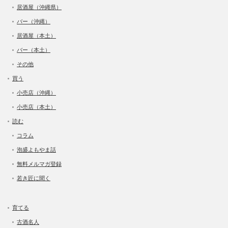
居酒屋（沖縄県）
バー（沖縄）
居酒屋（本土）
バー（本土）
その他
買う
小売店（沖縄）
小売店（本土）
読む
コラム
泡盛よもやま話
無料メルマガ登録
若き匠に聞く
育てる
古酒名人