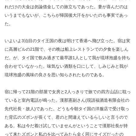
れだけの大金は勿論借金しての旅立ちであった。妻が喜んだのは
いうまでもないが、こちらが帰国後大汗をかいたのも事実であっ
た。
いよいよ3泊目のタイ王国の夜は明けて香港へ飛び立った。宿は実
に高層ビルの21階で、その晩は船上レストランでの夕食を楽しん
だ。が、タイ国で飲み過ぎて最早誰1人として我が琉球泡盛を持ち
合わせていなかった。味気ない酒類を口にして、しみじみと我が
琉球泡盛の風味の良さを思い知らされたものである。
宿に帰って21階の部屋で女房と2人っきりで旅での四方山話に耽っ
ていると室内電話が鳴った。漢那憲副さん(現請福酒造有限会社の
先代社長・故人)であった。どうも今朝タイ国の洋服店で受け取っ
た背広のズボンが長くて、君のと間違えているらしいと言うので
ある。私は今だ着け試していませんがということで漢那社長が持
って来たズボンと私のを比べてみたら全く同じサイズだったの