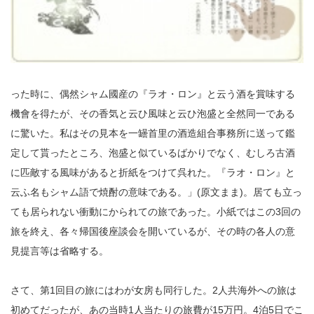
った時に、偶然シャム國産の『ラオ・ロン』と云う酒を賞味する
機會を得たが、その香気と云ひ風味と云ひ泡盛と全然同一である
に驚いた。私はその見本を一罎首里の酒造組合事務所に送って鑑
定して貰ったところ、泡盛と似ているばかりでなく、むしろ古酒
に匹敵する風味があると折紙をつけて呉れた。『ラオ・ロン』と
云ふ名もシャム語で焼酎の意味である。」(原文まま)。居ても立っ
ても居られない衝動にかられての旅であった。小紙ではこの3回の
旅を終え、各々帰国後座談会を開いているが、その時の各人の意
見提言等は省略する。
さて、第1回目の旅にはわが女房も同行した。2人共海外への旅は
初めてだったが、あの当時1人当たりの旅費が15万円。4泊5日でこ