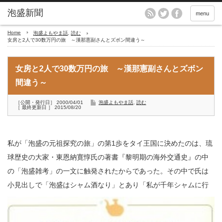
menu
Home
泡盛よもやま話
,
読む
女房と2人で30数万円の旅 ～漢那憲副さんとズボン間違う～
女房と2人で30数万円の旅 ～漢那憲副さんとズボン
間違う～
［公開・発行日］ 2000/04/01
泡盛よもやま話
,
読む
［ 最終更新日 ］ 2015/08/20
私が「泡盛の元祖探究の旅」の第1歩をタイ王国に決めたのは、琉
球歴史の大家・東恩納寛惇氏の著書『黎明期の海外交通史』の中
の「泡盛雑考」の一文に触発されたからであった。その中で氏は
小見出しで「泡盛はシャム酒なり」とあり「私が千年シャム
に行