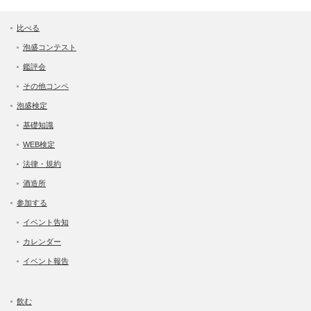
比べる
泡盛コンテスト
鑑評会
その他コンペ
泡盛検定
基礎知識
WEB検定
法律・規約
酒造所
参加する
イベント告知
カレンダー
イベント報告
飲む