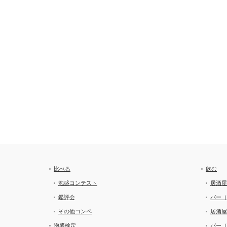
比べる
飲む
泡盛コンテスト
居酒屋
鑑評会
バー（
その他コンペ
居酒屋
泡盛検定
バー（