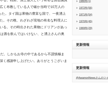
ゃる。戦前、湧上聾人という有名な国会議員
1980年(1)
広く布教している人で確か当時で10万人の
1972年(56)
った。タイ国は果物の豊富な国で、一夜湧上
1971年(54)
た。その晩、わざわざ現地の有名な料理人に
1970年(45)
いる。その時出された果物にドリアンがあっ
1969年(29)
間は酒を飲んではいけない、と湧上さんの奥
更新情報
んだ。しかもお寺の中であるから不謹慎極ま
深く感謝申し上げたい。ありがとうございま
更新情報
@AwamoriNewsさんの