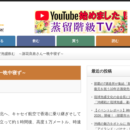
る
飲む
買う
読む
で泡盛飲む ～謝花良政さん一晩中寝ず～
最近の投稿
一晩中寝ず～
那覇の7酒造所が集結「
復元を祝う10年古酒発売
琉球泡盛文化の会会長に
「沖縄戦と琉球泡盛」著
【イベントレポート】神
北へ、キャセイ航空で香港に乗り継ぎそして
2026」開催！（那覇市
立って約１時間後、高度１万メートル、時速
沖縄の魅力をボトルに 
「アイランド・バナナ」