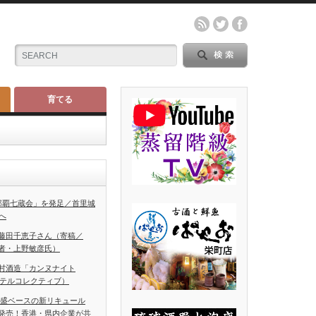
育てる
那覇七蔵会」を発足／首里城
へ
藤田千恵子さん（寄稿／
者・上野敏彦氏）
村酒造「カンヌナイト
ホテルコレクティブ）
泡盛ベースの新リキュール
発売！香港・県内企業が共