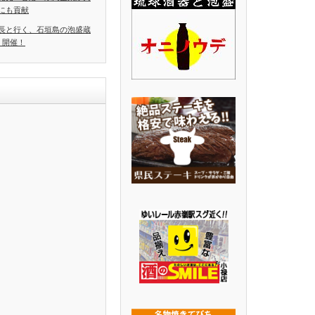
にも貢献
長と行く、石垣島の泡盛蔵
」開催！