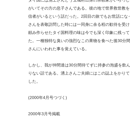
タイ国には湧上さんとう玉城村出身の宗教家がいらっし
がいてその方の息子さんである。彼の地で世界救世教を
信者がいるという話だった。2回目の旅でもお世話にな
さんを表敬訪問した時には一同身に余る程の歓待を受け
頼み作らせたタイ国料理の味は今でも深く印象に残って
た。一種独特な臭いの強烈なこの果物を食べた後30分
さんにいわれた事を覚えている。
しかし、我が仲間達は30分間待てずに持参の泡盛を飲
りない話である。湧上さんご夫婦にはこの誌上をかりて
した。
(2000年4月号つづく)
2000年3月号掲載