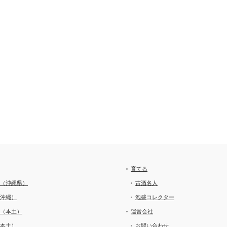
育てる
（沖縄県）
古酒名人
沖縄）
泡盛コレクター
（本土）
運営会社
本土）
お問い合わせ