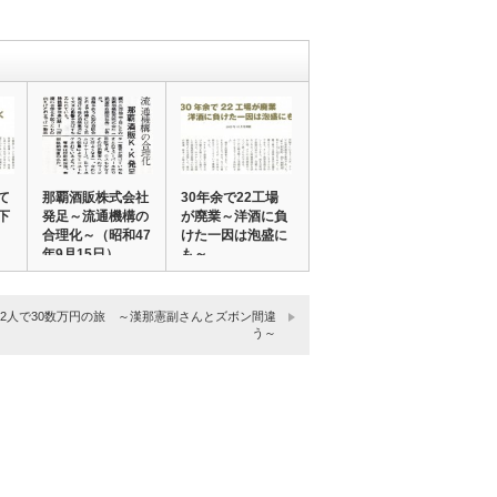
て
那覇酒販株式会社
30年余で22工場
下
発足～流通機構の
が廃業～洋酒に負
合理化～（昭和47
けた一因は泡盛に
年9月15日）…
も～
2人で30数万円の旅 ～漢那憲副さんとズボン間違
う～