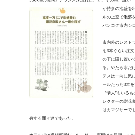
950kmの機内アナウンスが流れた。と、その時、誰か
が持参の泡盛を
ルの上空で泡盛
バンコク市内シ
市内外のレスト
を3本ぐらい注
の下に隠し置い
る。やたら水だ
テスは一向に気
ールたった3本
〝隣人″もいる
レクターの謝花
はカマジサーで
身する面々達であった。