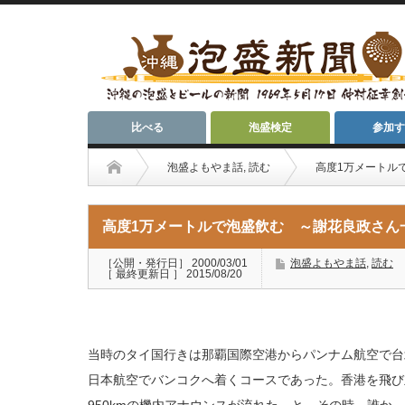
比べる
泡盛検定
参加す
泡盛よもやま話
,
読む
高度1万メートル
高度1万メートルで泡盛飲む ～謝花良政さん
［公開・発行日］ 2000/03/01
泡盛よもやま話
,
読む
［ 最終更新日 ］ 2015/08/20
当時のタイ国行きは那覇国際空港からパンナム航空で台
日本航空でバンコクへ着くコースであった。香港を飛び