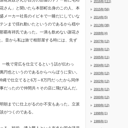
謝花良政さんが自分の部屋のドアー前に毛布
2016年(111)
花さん」と聞いたら本部町出身のこの人、本
2015年(56)
盛メーカー社長のイビキで一睡だにしていな
2014年(5)
テンまで揺れ動いたというのであるから穏や
2013年(38)
那覇有祥氏であった。一滴も飲めない謝花さ
2008年(4)
た。昔から私は旅で相部屋する時には、先ず
2007年(12)
2006年(12)
2005年(11)
、一晩で背広を仕立てるという話が伝わっ
2004年(12)
萬円也というのであるからべらぼうに安い。
2003年(12)
沖縄で仕立てると6万～8万円だったから同伴
2002年(12)
事だったので仲間共々その店に飛び込んだ。
2001年(12)
2000年(12)
明朝までに仕上がるのか不安もあった。立派
1999年(12)
談がつくのである。
1998年(1)
1986年(1)