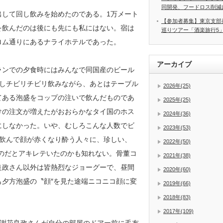
同開発、フードロス削減
出して回し飲みを始めたのである。1万メート
【参加者募集】東京支部
を飲んだのは後にも先にも私にはない。宿は
巡りツアー「酒楽旅行5
ロム通りにあるナライホテルであった。
アーカイブ
ランでの夕食時にはみんなで同国産のビール
文しチビリチビリ飲みながら、あとはテーブル
2026年(25)
てある泡盛をコップの注いで飲んだものであ
2025年(25)
けの注文が増えたがおおらかなタイ国のホス
2024年(36)
にしなかった。いや、むしろこんな人数でビ
2023年(53)
を飲んで顔が赤くなり酔う人々に、珍しい、
2022年(50)
ものだとアキレテいたのかも知れない。骨董コ
2021年(38)
良政さん以外は皆熱烈なジョーグーで、昼間
2020年(60)
も夕方泡盛の〝顔″を見た途端ニコニコ顔に変
2019年(66)
2018年(83)
2017年(109)