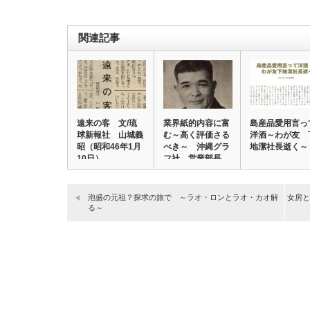
関連記事
遠来の客 文/琉
業界紙的内容に富
島産品愛用言っ
球新報社 山城義
む～高く評価さる
洋酒～わが友 
昭（昭和46年1月
べき～ 沖縄グラ
地潔社長逝く～
10日）
フ社 営業部長
…
泡盛の元祖？探求の旅で ～ラオ・ロンとラオ・カオ解
女房と
る～