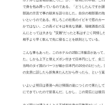
ホテルでは皆相部屋だった。が、一夜明けの早朝、この
で身を包み蹲っているのである。「どうしたんですか謝
部訛の方言で事の顛末を語り出した。自分の相部屋の泡
いというのである。何しろこの社長のイビキで窓のカー
かではない。この高イビキは有名な酒豪、瑞穂酒造の玉
んにとっては大きな〝災難″だったと私はすごく同情し
相手より早く飲んで先に寝ることを鉄則としている。
こんな事もあった。このホテルの2階に洋服店があって
た。しかも上下と替えズボン付きで日本円にして、全二
当時のタイ国のバーツが確か日本円の20分の1だった。
の女房に話したら折角来たんだから作ったら、という返
いよいよ明日は香港へ向け帰国の途につくので果たして
にできていたので皆喜んだ。しかし、この背広には後日