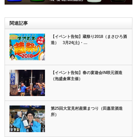
関連記事
【イベント告知】蔵祭り2018（まさひろ酒
造） 3月24(土)・…
【イベント告知】春の宴遊会IN咲元酒造
（泡盛倉庫主催）
第25回大宜見村産業まつり（田嘉里酒造
所）