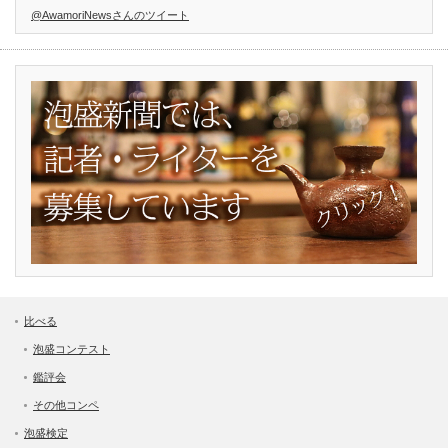
@AwamoriNewsさんのツイート
比べる
泡盛コンテスト
鑑評会
その他コンペ
泡盛検定