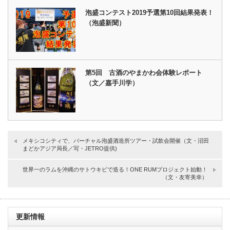
泡盛コンテスト2019予選第10回結果発表！
（泡盛新聞）
第5回 古酒のやまかわ会体験レポート
（文／嘉手川学）
メキシコシティで、バーチャル泡盛酒造所ツアー・試飲会開催（文・沼田
まどかアジア局長／写・JETRO提供)
世界一のラムを沖縄のサトウキビで造る！ONE RUMプロジェクト始動！
（文・友寄美幸）
更新情報