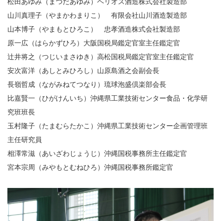
松田あゆみ（まつだあゆみ）ヘリオス酒造株式会社製造部
山川真理子（やまかわまりこ） 有限会社山川酒造製造部
山本博子（やまもとひろこ） 忠孝酒造株式会社製造部
原一広（はらかずひろ）大阪国税局鑑定官室主任鑑定官
辻井将之（つじいまさゆき）高松国税局鑑定官室主任鑑定官
安次富洋（あしとみひろし）山原島酒之会副会長
長嶺哲成（ながみねてつなり）琉球泡盛倶楽部会長
比嘉賢一（ひがけんいち）沖縄県工業技術センター食品・化学研
究班班長
玉村隆子（たまむらたかこ）沖縄県工業技術センター企画管理班
主任研究員
相澤常滋（あいざわじょうじ）沖縄国税事務所主任鑑定官
宮本宗周（みやもとむねひろ）沖縄国税事務所鑑定官