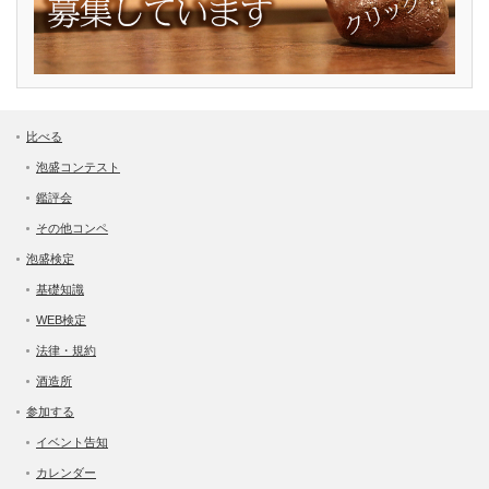
比べる
泡盛コンテスト
鑑評会
その他コンペ
泡盛検定
基礎知識
WEB検定
法律・規約
酒造所
参加する
イベント告知
カレンダー