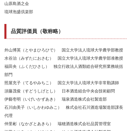
山原島酒之会
琉球泡盛倶楽部
品質評価員（敬称略）
外山博英（とやまひろひで） 国立大学法人琉球大学農学部教授
水谷治（みずたにおさむ） 国立大学法人琉球大学農学部准教授
福田央（ふくだひさし） 独立行政法人酒類総合研究所業務統括
部門
照屋充子（てるやみちこ） 国立大学法人琉球大学非常勤講師
須藤茂俊（すどうしげとし） 日本酒造組合中央会技術顧問
伊藝壱明（いげいかずあき） 瑞泉酒造株式会社製造部
石川由美子（いしかわゆみこ） 株式会社石川酒造場製造部課長
代理
仲里彬（なかざとあきら） 瑞穂酒造株式会社品質管理室