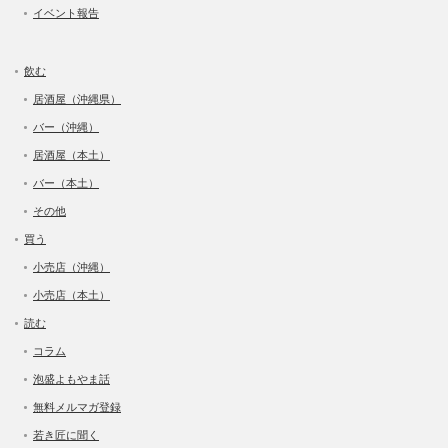
イベント報告
飲む
居酒屋（沖縄県）
バー（沖縄）
居酒屋（本土）
バー（本土）
その他
買う
小売店（沖縄）
小売店（本土）
読む
コラム
泡盛よもやま話
無料メルマガ登録
若き匠に聞く