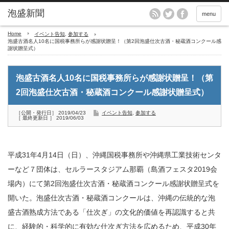
menu
Home
イベント告知
,
参加する
泡盛古酒名人10名に国税事務所らが感謝状贈呈！（第2回泡盛仕次古酒・秘蔵酒コンクール感
謝状贈呈式）
泡盛古酒名人10名に国税事務所らが感謝状贈呈！（第
2回泡盛仕次古酒・秘蔵酒コンクール感謝状贈呈式）
［公開・発行日］ 2019/04/23
イベント告知
,
参加する
［ 最終更新日 ］ 2019/06/03
平成31年4月14日（日）、沖縄国税事務所や沖縄県工業技術センタ
ーなど７団体は、セルラースタジアム那覇（島酒フェスタ2019会
場内）にて第2回泡盛仕次古酒・秘蔵酒コンクール感謝状贈呈式を
開いた。泡盛仕次古酒・秘蔵酒コンクールは、沖縄の伝統的な泡
盛古酒熟成方法である「仕次ぎ」の文化的価値を再認識すると共
に、経験的・科学的に有効な仕次ぎ方法を広めるため、平成30年