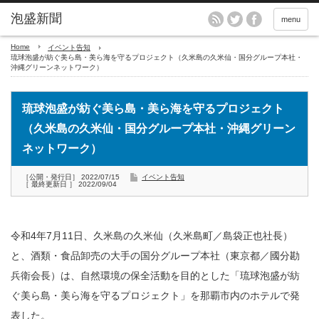
menu
Home
イベント告知
琉球泡盛が紡ぐ美ら島・美ら海を守るプロジェクト（久米島の久米仙・国分グループ本社・
沖縄グリーンネットワーク）
琉球泡盛が紡ぐ美ら島・美ら海を守るプロジェクト
（久米島の久米仙・国分グループ本社・沖縄グリーン
ネットワーク）
［公開・発行日］ 2022/07/15
イベント告知
［ 最終更新日 ］ 2022/09/04
令和4年7月11日、久米島の久米仙（久米島町／島袋正也社長）
と、酒類・食品卸売の大手の国分グループ本社（東京都／國分勘
兵衛会長）は、自然環境の保全活動を目的とした「琉球泡盛が紡
ぐ美ら島・美ら海を守るプロジェクト」を那覇市内のホテルで発
表した。