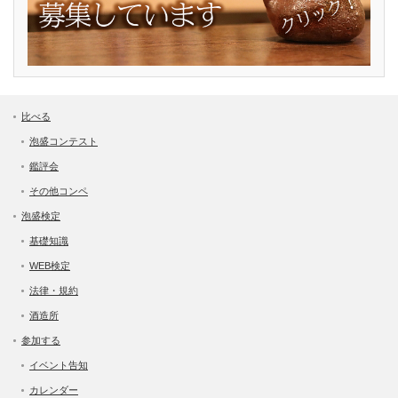
比べる
泡盛コンテスト
鑑評会
その他コンペ
泡盛検定
基礎知識
WEB検定
法律・規約
酒造所
参加する
イベント告知
カレンダー