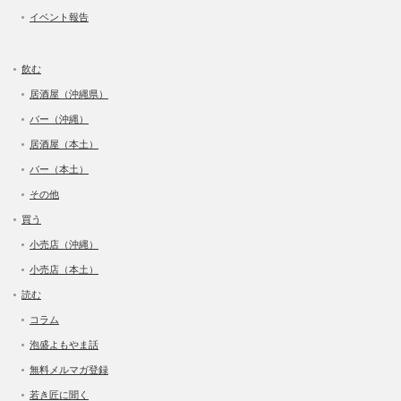
イベント報告
飲む
居酒屋（沖縄県）
バー（沖縄）
居酒屋（本土）
バー（本土）
その他
買う
小売店（沖縄）
小売店（本土）
読む
コラム
泡盛よもやま話
無料メルマガ登録
若き匠に聞く