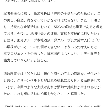
つき10円。上限は設定していない。
記者発表会に際し、島袋社長は「沖縄の子供たちのためにも、こ
の美しい自然、海を守っていかなかればならない。また、日頃よ
り、持続的な企業活動において、SDGsの取組も重要であると考え
ており、今後も、地域社会との連携、貢献を積極的に行いたい」
と語り、国分グループ本社酒類二課グループ長の勝章人氏は「い
い環境がないと、いいお酒ができない。そういった考えのもと、
本プロジェクトを企画した。日本国内はもとより、世界へ販売を
協力していきたい」と話した。
西原理事長は「私たちは、陸から海への赤土の流出を、子供たち
と共に、グリーンベルトと呼ばれる植栽により抑える活動をして
います。今回のような支援があれば活動の持続性が生まれありが
たい。これを機に活動に拍車をかけたい」と感謝した。