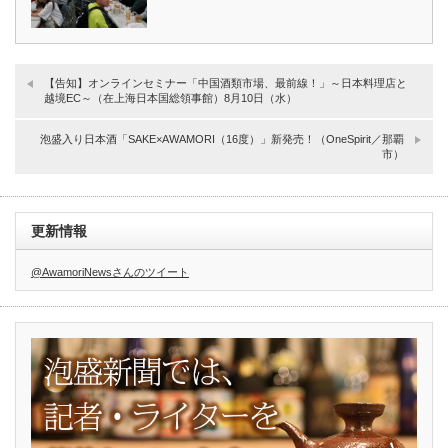
【告知】オンラインセミナー「中国酒類市場、最前線！」～日本料理店と
越境EC～（在上海日本国総領事館）8月10日（水）
泡盛入り日本酒「SAKE×AWAMORI（16度）」新発売！（OneSpirit／那覇
市）
更新情報
@AwamoriNewsさんのツイート