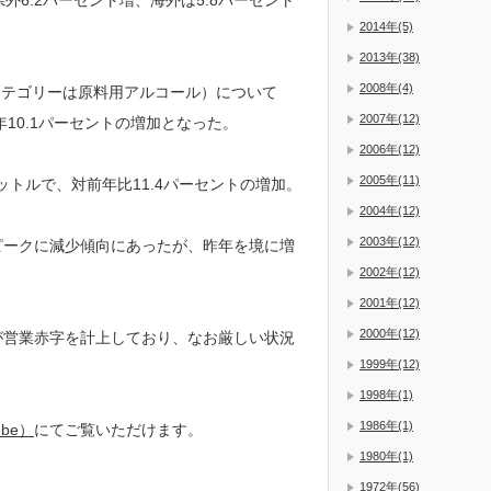
外6.2パーセント増、海外は5.8パーセント
2014年(5)
2013年(38)
2008年(4)
カテゴリーは原料用アルコール）について
2007年(12)
年10.1パーセントの増加となった。
2006年(12)
2005年(11)
ットルで、対前年比11.4パーセントの増加。
2004年(12)
2003年(12)
をピークに減少傾向にあったが、昨年を境に増
2002年(12)
2001年(12)
2000年(12)
が営業赤字を計上しており、なお厳しい状況
1999年(12)
1998年(1)
1986年(1)
be）
にてご覧いただけます。
1980年(1)
1972年(56)