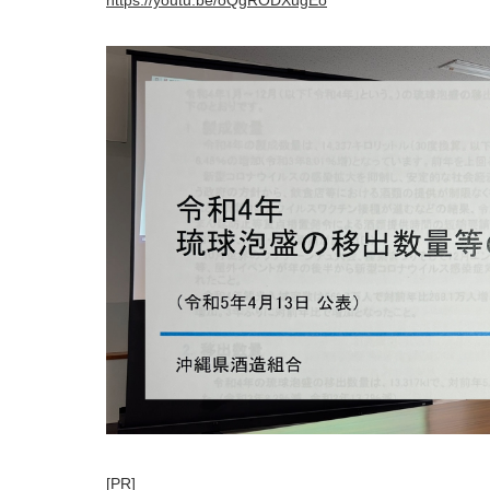
https://youtu.be/oQgRODXugEo
[PR]