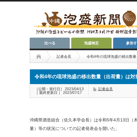
比べる
泡盛検定
参加す
記者会見
令和4年の琉球泡盛の移出数量
令和4年の琉球泡盛の移出数量（出荷量）は対
［公開・発行日］ 2023/04/13
記者会見
［ 最終更新日 ］ 2023/07/17
沖縄県酒造組合（佐久本学会長）は令和5年4月13日（
量）等の状況についての記者発表会を開いた。