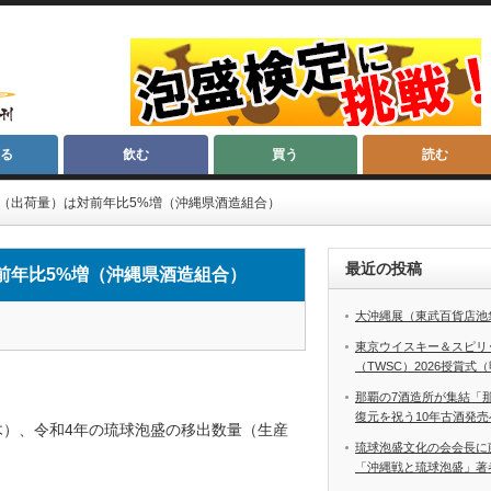
る
飲む
買う
読む
（出荷量）は対前年比5%増（沖縄県酒造組合）
最近の投稿
前年比5%増（沖縄県酒造組合）
大沖縄展（東武百貨店池
東京ウイスキー＆スピリ
（TWSC）2026授賞式
那覇の7酒造所が集結「
復元を祝う10年古酒発売
木）、令和4年の琉球泡盛の移出数量（生産
琉球泡盛文化の会会長に
「沖縄戦と琉球泡盛」著