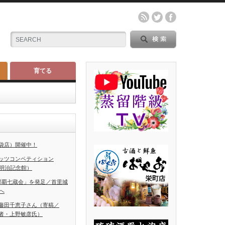
育てる
袋店）開催中！
ッツコンペティション
（明治記念館）
那覇七蔵会」を発足／首里城
へ
藤田千恵子さん（寄稿／
者・上野敏彦氏）