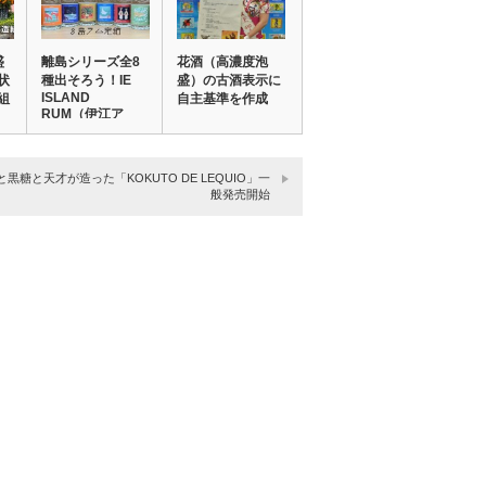
盛
離島シリーズ全8
花酒（高濃度泡
状
種出そろう！IE
盛）の古酒表示に
ISLAND
組
自主基準を作成
RUM（伊江ア
イ…
と黒糖と天才が造った「KOKUTO DE LEQUIO」一
般発売開始