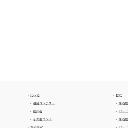
比べる
飲む
泡盛コンテスト
居酒屋
鑑評会
バー（
その他コンペ
居酒屋
泡盛検定
バー（