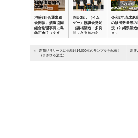
泡盛3組合通常総
IMUGE．（イム
令和2年琉球泡
会開催。酒造協同
ゲー）協議会発足
の移出数量等の
組合副理事長に島
（請福酒造・多良
況（沖縄県酒造
袋正也氏（久米
川・久米島の久…
合）
島…
新商品リリースに先駆け14,000本のサンプルを配布！
泡盛
（まさひろ酒造）