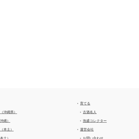
育てる
（沖縄県）
古酒名人
沖縄）
泡盛コレクター
（本土）
運営会社
本土）
お問い合わせ