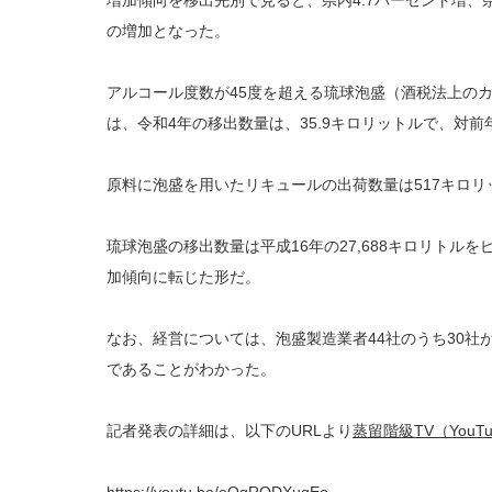
増加傾向を移出先別で見ると、県内4.7パーセント増、県
の増加となった。
アルコール度数が45度を超える琉球泡盛（酒税法上の
は、令和4年の移出数量は、35.9キロリットルで、対前
原料に泡盛を用いたリキュールの出荷数量は517キロリ
琉球泡盛の移出数量は平成16年の27,688キロリトル
加傾向に転じた形だ。
なお、経営については、泡盛製造業者44社のうち30社
であることがわかった。
記者発表の詳細は、以下のURLより
蒸留階級TV（YouTu