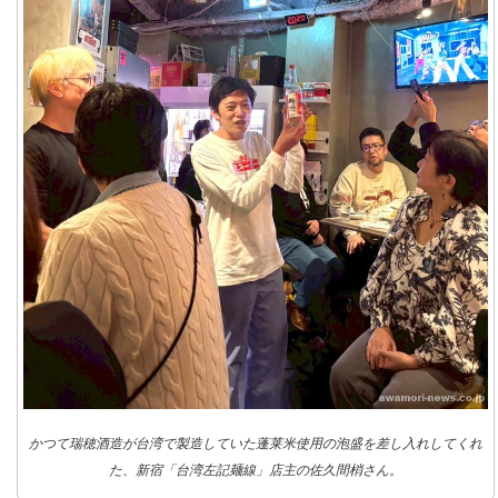
かつて瑞穂酒造が台湾で製造していた蓬莱米使用の泡盛を差し入れしてくれ
た、新宿「台湾左記麺線」店主の佐久間梢さん。