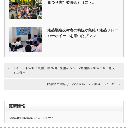
まつり実行委員会）（文・…
泡盛製造技術者の精鋭が集結！泡盛フレー
バーホイールを用いたブレン…
【イベント告知／札幌】第26回「泡盛の夕べ」2月開催～堀内加奈子さん
ら出演～
比嘉酒造蔵祭り「残波マルシェ」開催！3/7・3/8
更新情報
@AwamoriNewsさんのツイート