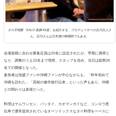
タロ芋焼酎「KALO 黒麹 44度」を紹介する、プロデューサーの石川呂人さ
ん。石川さんは日本酒の唎酒師でもある。
会場規模に合わせ募集定員は20名に設定されたが、早期に満席と
なり、調整のうえ22名まで増席。スタッフを含め、当日は総勢26
名での開催となった。
参加者は泡盛ファンや沖縄ファンが中心ながらも、「昨年初めて
沖縄を訪れた」「高校の修学旅行以来」といった声もあり、沖縄
との関わりは多様だった。
料理はヤムウンセン、パッタイ、カオマンガイなど、コンロウ恵
比寿で通常提供されているオーソドックスなタイ料理をベースに