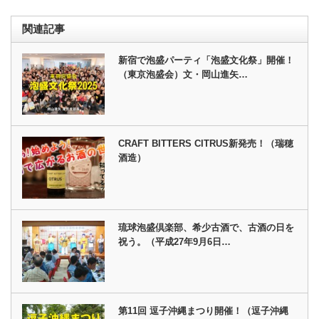
関連記事
新宿で泡盛パーティ「泡盛文化祭」開催！
（東京泡盛会）文・岡山進矢…
CRAFT BITTERS CITRUS新発売！（瑞穂
酒造）
琉球泡盛倶楽部、希少古酒で、古酒の日を
祝う。（平成27年9月6日…
第11回 逗子沖縄まつり開催！（逗子沖縄