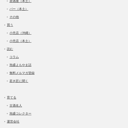
居酒屋（本土）
バー（本土）
その他
買う
小売店（沖縄）
小売店（本土）
読む
コラム
泡盛よもやま話
無料メルマガ登録
若き匠に聞く
育てる
古酒名人
泡盛コレクター
運営会社