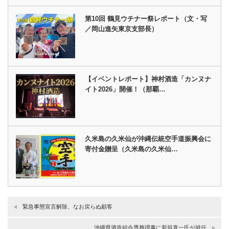
第10回 鶴見ウチナー祭レポート（文・写
／岡山進矢東京支部長）
【イベントレポート】神村酒造「カンヌナ
イト2026」開催！（那覇…
久米島の久米仙が沖縄伝統空手道振興会に
寄付金贈呈（久米島の久米仙…
緊急事態宣言解除、なお戻らぬ顧客
沖縄県酒造組合専務理事に新垣真一氏が就任