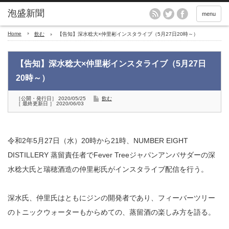
menu
Home
飲む
【告知】深水稔大×仲里彬インスタライブ（5月27日20時～）
【告知】深水稔大×仲里彬インスタライブ（5月27日
20時～）
［公開・発行日］ 2020/05/25
飲む
［ 最終更新日 ］ 2020/06/03
令和2年5月27日（水）20時から21時、NUMBER EIGHT
DISTILLERY 蒸留責任者でFever Treeジャパンアンバサダーの深
水稔大氏と瑞穂酒造の仲里彬氏がインスタライブ配信を行う。
深水氏、仲里氏はともにジンの開発者であり、フィーバーツリー
のトニックウォーターもからめての、蒸留酒の楽しみ方を語る。