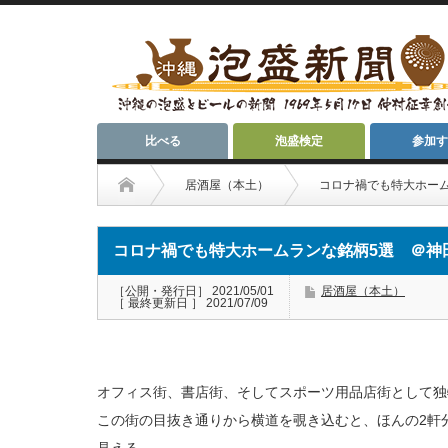
比べる
泡盛検定
参加す
居酒屋（本土）
コロナ禍でも特大ホー
コロナ禍でも特大ホームランな銘柄5選 ＠神
［公開・発行日］ 2021/05/01
居酒屋（本土）
［ 最終更新日 ］ 2021/07/09
オフィス街、書店街、そしてスポーツ用品店街として独
この街の目抜き通りから横道を覗き込むと、ほんの2軒