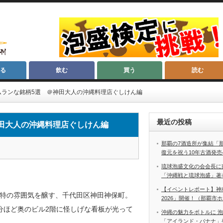
る
飲む
買う
読む
ムランな銘柄5選 ＠神田大人の沖縄料理店ぐしけん編
最近の投稿
田大人の沖縄料理店ぐしけん編
那覇の7酒造所が集結「
復元を祝う10年古酒発売
琉球泡盛文化の会会長に
「沖縄戦と琉球泡盛」著
【イベントレポート】神
特の雰囲気を醸す、千代田区神田神保町。
2026」開催！（那覇市
分ほど奥のビル2階に怪しげな看板が光って
沖縄の魅力をボトルに 
「アイランド・バナナ」