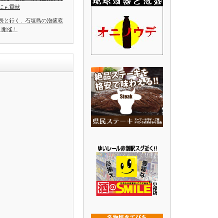
にも貢献
長と行く、石垣島の泡盛蔵
」開催！