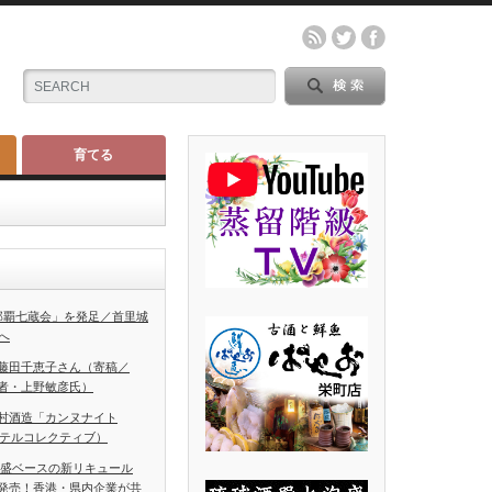
育てる
那覇七蔵会」を発足／首里城
へ
藤田千恵子さん（寄稿／
者・上野敏彦氏）
村酒造「カンヌナイト
ホテルコレクティブ）
泡盛ベースの新リキュール
発売！香港・県内企業が共