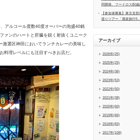
同開発、フードロス削減
【参加者募集】東京支部
巡りツアー「酒楽旅行5
、アルコール度数40度オーバーの泡盛40銘
ファンのハートと肝臓を鋭く射抜くユニーク
アーカイブ
レー激選区神田においてランチカレーの美味し
お料理レベルにも注目すべきお店だ。
2026年(25)
2025年(25)
2024年(36)
2023年(53)
2022年(50)
2021年(38)
2020年(60)
2019年(66)
2018年(83)
2017年(109)