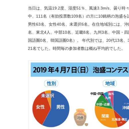
当日は、気温19.2度、湿度51％、風速3.3m/s、曇
中、111名（有効投票数109名）の方に10銘柄の泡盛
男性63名、女性40名、未選択6名。在住地域別には、沖
名、東北4人、中部10名、近畿8名、九州3名、中国・四
国語圏0名、韓国語圏0名）。 年代別では、20代13名、30
21名でした。時間毎の参加者数は概ね平均的でした。