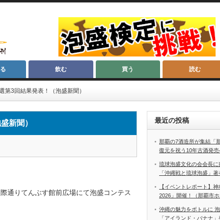
る
飲む
買う
読む
 本選第3回結果発表！（泡盛新聞）
最近の投稿
泡盛新聞）
那覇の7酒造所が集結「
復元を祝う10年古酒発売
琉球泡盛文化の会会長に
「沖縄戦と琉球泡盛」著
【イベントレポート】神
那覇市国際通りてんぶす館前広場にて泡盛コンテス
2026」開催！（那覇市
沖縄の魅力をボトルに 
「アイランド・バナナ」