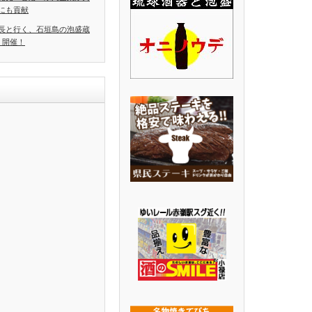
にも貢献
長と行く、石垣島の泡盛蔵
」開催！