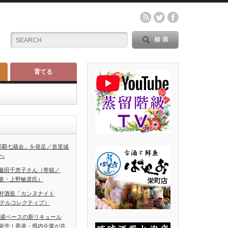
育てる
那覇七蔵会」を発足／首里城
へ
藤田千恵子さん（寄稿／
者・上野敏彦氏）
村酒造「カンヌナイト
ホテルコレクティブ）
泡盛ベースの新リキュール
発売！香港・県内企業が共