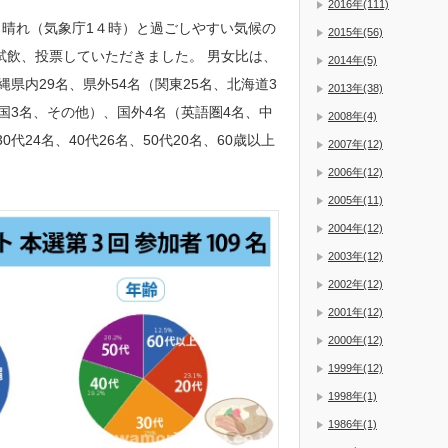
2016年(111)
り時々晴れ（気象庁1４時）と過ごしやすい気候の
2015年(56)
を試飲、投票していただきました。 男女比は、
2014年(5)
縄県内29名、県外54名（関東25名、北海道3
2013年(38)
国3名、その他）、国外4名（英語圏4名、中
2008年(4)
代24名、40代26名、50代20名、60歳以上
2007年(12)
2006年(12)
2005年(11)
2004年(12)
2003年(12)
2002年(12)
2001年(12)
2000年(12)
1999年(12)
1998年(1)
1986年(1)