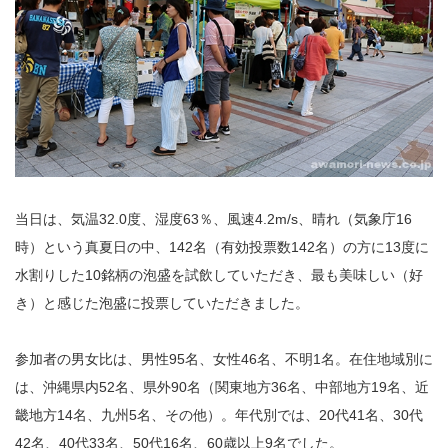
当日は、気温32.0度、湿度63％、風速4.2m/s、晴れ（気象庁16
時）という真夏日の中、142名（有効投票数142名）の方に13度に
水割りした10銘柄の泡盛を試飲していただき、最も美味しい（好
き）と感じた泡盛に投票していただきました。
参加者の男女比は、男性95名、女性46名、不明1名。在住地域別に
は、沖縄県内52名、県外90名（関東地方36名、中部地方19名、近
畿地方14名、九州5名、その他）。年代別では、20代41名、30代
42名、40代33名、50代16名、60歳以上9名でした。