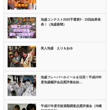
泡盛コンテスト2020予選第9・10回結果発
表！（泡盛新聞）
美人泡盛 えり＆あゆ
泡盛フレーバーホイールを活用！平成29年
度泡盛鑑評会品質評価会始…
平成27年度市販酒類調査品質評価会（沖縄