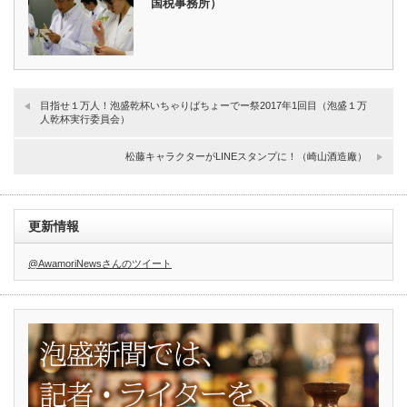
国税事務所）
目指せ１万人！泡盛乾杯いちゃりばちょーでー祭2017年1回目（泡盛１万
人乾杯実行委員会）
松藤キャラクターがLINEスタンプに！（崎山酒造廠）
更新情報
@AwamoriNewsさんのツイート