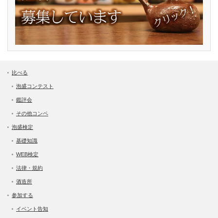
比べる
泡盛コンテスト
鑑評会
その他コンペ
泡盛検定
基礎知識
WEB検定
法律・規約
酒造所
参加する
イベント告知