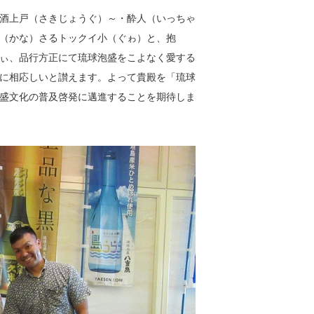
酒上戸（さきじょうぐ）～・酔人（いっちゃ
（かな）さるトックイ小（ぐゎ）と、抱
ぃ、品行方正にて琉球泡盛をこよなく愛する
に相応しいと讃えます。よって貴殿を「琉球
盛文化の普及啓発に邁進することを期待しま