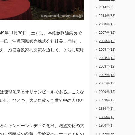
2014年(5)
2013年(38)
2008年(4)
9年11月30日（土）に、本紙創刊編集長で
2007年(12)
一氏（沖縄国際観光株式会社社長：当時）、
2006年(12)
え、泡盛愛飲家の交流を通して、さらに琉球
2005年(11)
2004年(12)
2003年(12)
2002年(12)
2001年(12)
は琉球泡盛とオリオンビールである。こんな
2000年(12)
い話、ひとつ、大いに飲んで世界中の人びと
1999年(12)
1998年(1)
1986年(1)
るキャンペーンレディの創出、泡盛文化の文
1980年(1)
の古酒醸成の啓蒙、愛飲家のマナーと地位の
1972年(56)