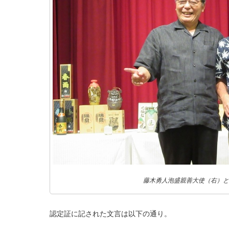
藤木勇人泡盛親善大使（右）と
認定証に記された文言は以下の通り。