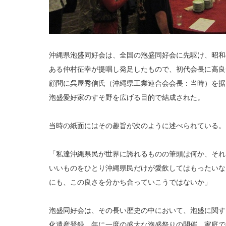
沖縄県泡盛同好会は、全国の泡盛同好会に先駆け、昭和4
ある仲村征幸が提唱し発足したもので、初代会長に高良
顧問に呉屋秀信氏（沖縄県工業連合会会長：当時）を据
泡盛愛好家のすそ野を広げる目的で結成された。
当時の紙面にはその趣旨が次のように述べられている。
「私達沖縄県民が世界に誇れるものの筆頭は何か、それ
いいものをひとり沖縄県民だけが愛飲してはもったいな
にも、この良さを分かち合っていこうではないか」
泡盛同好会は、その長い歴史の中において、泡盛に関す
化遺産登録、年に一度の盛大な泡盛祭りの開催、家庭で