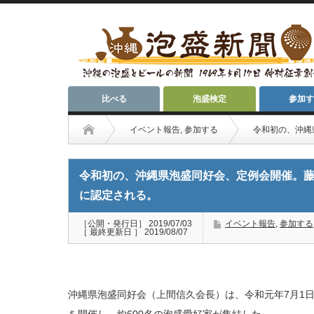
比べる
泡盛検定
参加す
イベント報告
,
参加する
令和初の、沖縄
令和初の、沖縄県泡盛同好会、定例会開催。
に認定される。
［公開・発行日］ 2019/07/03
イベント報告
,
参加する
［ 最終更新日 ］ 2019/08/07
沖縄県泡盛同好会（上間信久会長）は、令和元年7月1