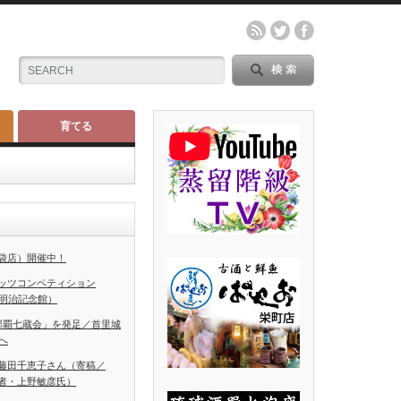
育てる
袋店）開催中！
ッツコンペティション
（明治記念館）
那覇七蔵会」を発足／首里城
へ
藤田千恵子さん（寄稿／
者・上野敏彦氏）