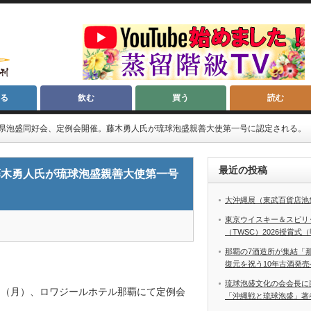
る
飲む
買う
読む
県泡盛同好会、定例会開催。藤木勇人氏が琉球泡盛親善大使第一号に認定される。
最近の投稿
藤木勇人氏が琉球泡盛親善大使第一号
大沖縄展（東武百貨店池
東京ウイスキー＆スピリ
（TWSC）2026授賞式
那覇の7酒造所が集結「
復元を祝う10年古酒発売
琉球泡盛文化の会会長に
日（月）、ロワジールホテル那覇にて定例会
「沖縄戦と琉球泡盛」著