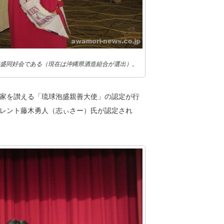
盛同好会である（現在は沖縄県酒造組合が選出）。
家を讃える「琉球泡盛親善大使」の認定が行
レント藤木勇人（志ぃさー）氏が認定され