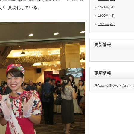
が、具現化している。
1971年(54)
1970年(45)
1969年(29)
更新情報
更新情報
@AwamoriNewsさんの