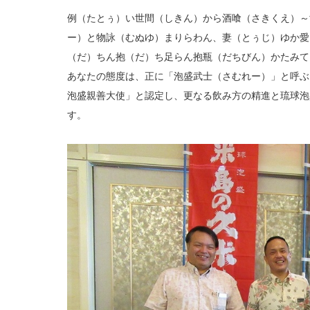
例（たとぅ）い世間（しきん）から酒喰（さきくえ）～
ー）と物詠（むぬゆ）まりらわん、妻（とぅじ）ゆか愛
（だ）ちん抱（だ）ち足らん抱瓶（だちびん）かたみて
あなたの態度は、正に「泡盛武士（さむれー）」と呼ぶ
泡盛親善大使」と認定し、更なる飲み方の精進と琉球泡
す。