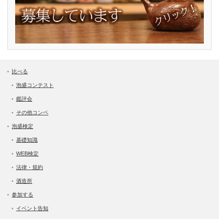
比べる
泡盛コンテスト
鑑評会
その他コンペ
泡盛検定
基礎知識
WEB検定
法律・規約
酒造所
参加する
イベント告知