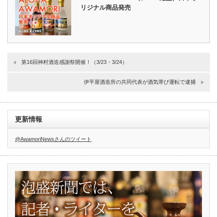
リジナル商品発売
第16回神村酒造感謝祭開催！（3/23・3/24）
伊平屋酒造所の共同代表が酒気帯び運転で逮捕
更新情報
@AwamoriNewsさんのツイート