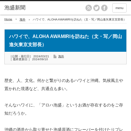
menu
Home
海外
ハワイで、ALOHA AWAMIRIを訪ねた（文・写／岡山進矢東京支部長）
ハワイで、ALOHA AWAMIRIを訪ねた（文・写／岡山
進矢東京支部長）
［公開・発行日］ 2024/03/21
海外
［ 最終更新日 ］ 2024/09/10
歴史、人、文化。何かと繋がりのあるハワイと沖縄。気候風土や
置かれた境遇など、共通点も多い。
そんなハワイに、「アロハ泡盛」というお酒が存在するのをご存
知だろうか。
沖縄の酒造から取り寄せた泡盛原酒にフレーバーを付けたりブレ