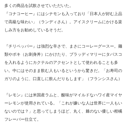
多くの商品を試飲させていただいた。
『コナコーヒー』にはシナモンも入っており「日本人が好む上品
で高級な味わい」（ランディさん）。アイスクリームにかける楽
しみ方をお勧めしているそうだ。
『チリペッパー』は強烈な辛さで、まさにコーレーグースー。麺
類やポキ（お刺身丼）にかけたり、ブラッディマリーにタバスコ
を入れるようにカクテルのアクセントとして使われることも多
い。中にはそのまま飲む人もいるというから驚きだ。「お寿司の
ガリのように、口直しに飲んだりもします」（フランシスさん）
『レモン』には米国産ラムと、酸味がマイルドなハワイ産マイヤ
ーレモンが使用されている。「これが嫌いな人は世界に一人もい
ないのでは？」と思ってしまうほど、丸く、棘のない優しい柑橘
フレーバー仕立て。