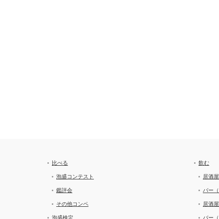
比べる
飲む
泡盛コンテスト
居酒屋
鑑評会
バー（
その他コンペ
居酒屋
泡盛検定
バー（