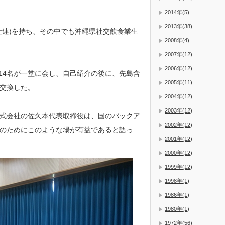
2014年(5)
2013年(38)
社連)を持ち、その中でも沖縄県社交飲食業生
2008年(4)
。
2007年(12)
2006年(12)
長14名が一堂に会し、自己紹介の後に、先島含
2005年(11)
交換した。
2004年(12)
2003年(12)
式会社の佐久本代表取締役は、国のバックア
2002年(12)
のためにこのような場が有益であると語っ
2001年(12)
2000年(12)
1999年(12)
1998年(1)
1986年(1)
1980年(1)
1972年(56)