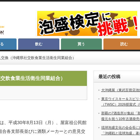
る
飲む
買う
読む
見交換（沖縄県社交飲食業生活衛生同業組合）
最近の投稿
社交飲食業生活衛生同業組合）
大沖縄展（東武百貨店池
東京ウイスキー＆スピリ
（TWSC）2026授賞式
那覇の7酒造所が集結「
復元を祝う10年古酒発売
、平成30年8月13日（月）、屋富祖公民館
琉球泡盛文化の会会長に
組合各支部長並びに酒類メーカーとの意見交
「沖縄戦と琉球泡盛」著