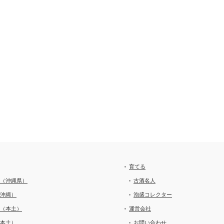
育てる
（沖縄県）
古酒名人
沖縄）
泡盛コレクター
（本土）
運営会社
本土）
お問い合わせ