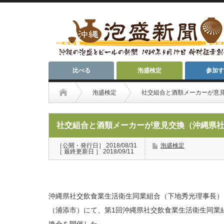
比べる
泡盛検定
参加す
泡盛検定
社交組合と酒類メーカーが意
社交組合と酒類メーカーが意見交換（沖縄県
［公開・発行日］ 2018/08/31
泡盛検定
［ 最終更新日 ］ 2018/09/11
沖縄県社交飲食業生活衛生同業組合（下地秀光理事長）は
（浦添市）にて、第1回沖縄県社交飲食業生活衛生同業