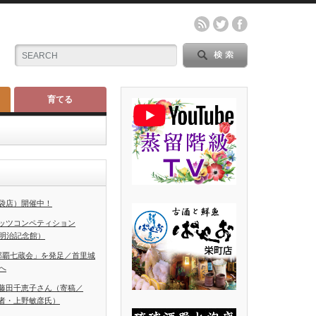
育てる
袋店）開催中！
ッツコンペティション
（明治記念館）
那覇七蔵会」を発足／首里城
へ
藤田千恵子さん（寄稿／
者・上野敏彦氏）