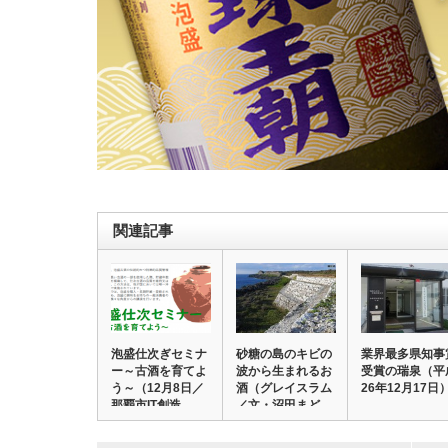
関連記事
泡盛仕次ぎセミナ
砂糖の島のキビの
業界最多県知事
ー～古酒を育てよ
波から生まれるお
受賞の瑞泉（平
う～（12月8日／
酒（グレイスラム
26年12月17日
那覇市IT創造…
／文・沼田まど
か…