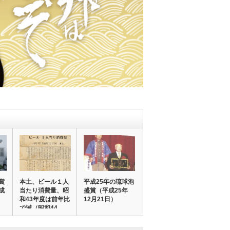
賞
本土、ビール１人
平成25年の琉球泡
成
当たり消費量、昭
盛賞（平成25年
）
和43年度は前年比
12月21日）
で減（昭和44…