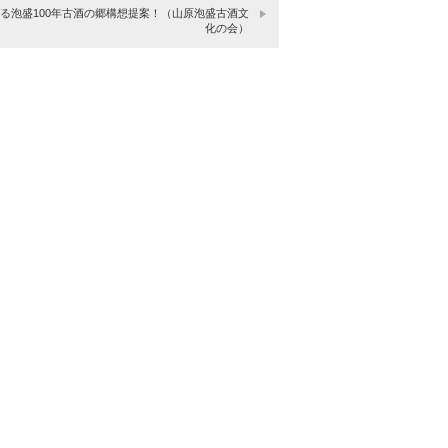
る泡盛100年古酒の郷構想提案！（山原泡盛古酒文
化の会）