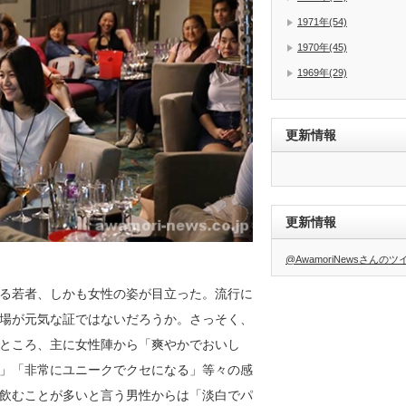
1971年(54)
1970年(45)
1969年(29)
更新情報
更新情報
@AwamoriNewsさんの
る若者、しかも女性の姿が目立った。流行に
場が元気な証ではないだろうか。さっそく、
ところ、主に女性陣から「爽やかでおいし
」「非常にユニークでクセになる」等々の感
飲むことが多いと言う男性からは「淡白でパ