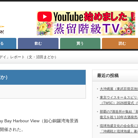
る
飲む
買う
読む
デイ」レポート（文・沼田まどか）
最近の投稿
どか）
大沖縄展（東武百貨店池
東京ウイスキー＆スピリ
（TWSC）2026授賞式
那覇の7酒造所が集結「
復元を祝う10年古酒発売
y Bay Harbour View（如心銅鑼湾海景酒
琉球泡盛文化の会会長に
開催された。
「沖縄戦と琉球泡盛」著