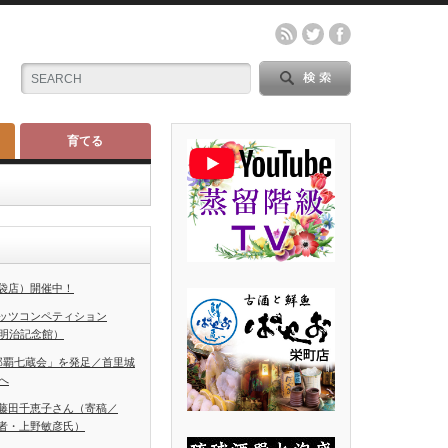
育てる
袋店）開催中！
ッツコンペティション
（明治記念館）
那覇七蔵会」を発足／首里城
へ
藤田千恵子さん（寄稿／
者・上野敏彦氏）