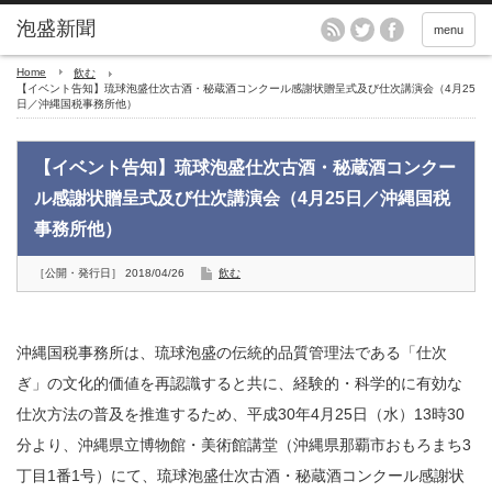
menu
Home
飲む
【イベント告知】琉球泡盛仕次古酒・秘蔵酒コンクール感謝状贈呈式及び仕次講演会（4月25
日／沖縄国税事務所他）
【イベント告知】琉球泡盛仕次古酒・秘蔵酒コンクー
ル感謝状贈呈式及び仕次講演会（4月25日／沖縄国税
事務所他）
［公開・発行日］ 2018/04/26
飲む
沖縄国税事務所は、琉球泡盛の伝統的品質管理法である「仕次
ぎ」の文化的価値を再認識すると共に、経験的・科学的に有効な
仕次方法の普及を推進するため、平成30年4月25日（水）13時30
分より、沖縄県立博物館・美術館講堂（沖縄県那覇市おもろまち3
丁目1番1号）にて、琉球泡盛仕次古酒・秘蔵酒コンクール感謝状