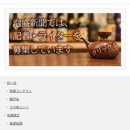
比べる
泡盛コンテスト
鑑評会
その他コンペ
泡盛検定
基礎知識