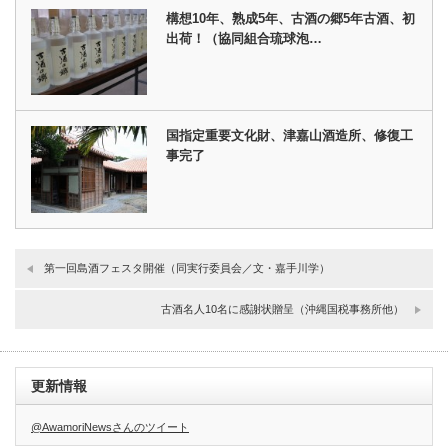
構想10年、熟成5年、古酒の郷5年古酒、初
出荷！（協同組合琉球泡…
国指定重要文化財、津嘉山酒造所、修復工
事完了
第一回島酒フェスタ開催（同実行委員会／文・嘉手川学）
古酒名人10名に感謝状贈呈（沖縄国税事務所他）
更新情報
@AwamoriNewsさんのツイート