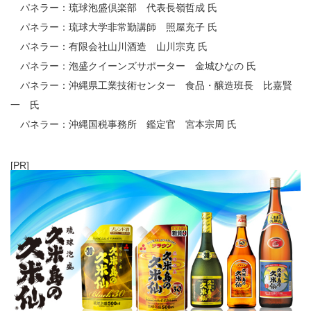
パネラー：琉球泡盛倶楽部 代表長嶺哲成 氏
パネラー：琉球大学非常勤講師 照屋充子 氏
パネラー：有限会社山川酒造 山川宗克 氏
パネラー：泡盛クイーンズサポーター 金城ひなの 氏
パネラー：沖縄県工業技術センター 食品・醸造班長 比嘉賢
一 氏
パネラー：沖縄国税事務所 鑑定官 宮本宗周 氏
[PR]