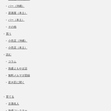
バー（沖縄）
居酒屋（本土）
バー（本土）
その他
買う
小売店（沖縄）
小売店（本土）
読む
コラム
泡盛よもやま話
無料メルマガ登録
若き匠に聞く
育てる
古酒名人
泡盛コレクター