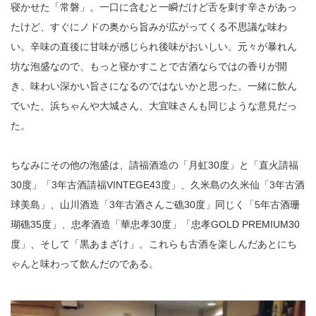
寝かせた「常磐」。一口に含むと一瞬だけど舌を刺す辛さがあっ
たけど、すぐにノドの奥から旨みが広がってくる不思議な味わ
い。辛味の直後に甘味が感じられ後味がおいしい。元々が暴れん
坊な泡盛なので、もっと寝かすことで古酒ならではの香りが開
き、味わい深かい旨さになるのではないかと思った。一緒に飲ん
でいた、浜ちゃんや大城さん、大宜味さんも同じような意見だっ
た。
ちなみにその他の泡盛は、請福酒造の「月虹30度」と「直火請福
30度」「3年古酒請福VINTEGE43度」、久米島の久米仙「3年古酒
球美島」、山川酒造「3年古酒さんご礁30度」同じく「5年古酒珊
瑚礁35度」、忠孝酒造「華忠孝30度」「忠孝GOLD PREMIUM30
度」、そして「黒あまざけ」。これらも古酒を楽しんだあとにち
ゃんと味わって飲んだのである。