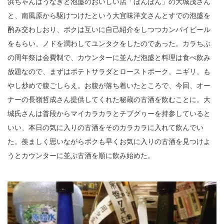
浜ちゃんはうなぎと泡盛のおいしい店「ぼんぼん」の大城茂さん
と、南風原から駆けつけたという大宜味洋文さんとすでの泡盛を
酌み交わしおり、ボクは互いに自己紹介をしつつカンパイビール
をもらい、ノドを潤わしてユンタクをしたのであった。カラちぶ
の周年祭は会費制で、カウンターに並んだ泡盛と料理は食べ飲み
放題なので、まずはポテトサラダとローストポーク、ニギリ、も
やし炒めで腹ごしらえ。お腹が落ち着いたところで、今回、オー
ナーの長嶺哲成さん提供してくれた秘蔵の古酒を飲むことに。大
城氏さんは普段からマイカラカラとチブグヮーを持参していると
いい、本日の気に入りの古酒をそのカラカラに入れて飲んでい
た。羨ましく思いながらボクも早くお気に入りの古酒を見つけよ
うとカウンターに並ぶ古酒を順に飲み始めた。