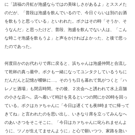
に「請福の月虹が泡盛ならではの美味しさがあるよ」とススメた
のだが、「普段は泡盛を飲んでいるので、今日ぐらいは別のお酒
を飲もうと思っている」といわれた。ボクはその時「そうか、そ
うなんだ」と思ったけど、普段、泡盛を飲んでない人は、「こん
な時こそ泡盛を飲もうよ」と声をかければよかった、と後で思っ
たのであった。
何度目かのお代わりで席に戻ると、浜ちゃんは泡盛仲間と合流し
て乾杯の真っ最中。ボクも一緒になってユンタクしているうちに
だんだんと記憶が曖昧に…。そのうち日も暮れて気がつくと「ハ
レノヒ酒場」も閉店時間。その後、２次会へと誘われて水上店舗
の小さな店へ。店へ着いて時計を見るといつの間にか20時を回っ
ている。ボクはカァちゃんに「今日は遅くても夜8時までに帰って
きてね」と言われたのを思い出し、いきなり席を立ってみんなへ
のあいさつをそこそこに、「今日はカァちゃんに叱られませんよ
うに、ツノが生えてませんように」と心で願いつつ、家路を急い