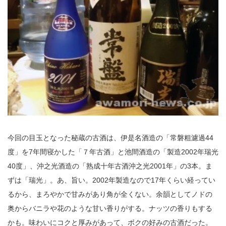
今回の目玉となった秘蔵の古酒は、伊是名酒造の「常磐粗濾過44
度」を7年間寝かした「７年古酒」と池間酒造の「製造2002年瑞光
40度」、沖之光酒造の「熟成十年古酒沖之光2001年」の3本。ま
ずは「瑞光」。あ、旨い。2002年製造なので17年くらい経ってい
るから、まろやかで甘みがあり角が全くない。余韻としてノドの
奥からバニラや花のような甘い香りがする。ナッツの香りもする
かも。味わいにコクと厚みがあって、ボクの好みの古酒だった。