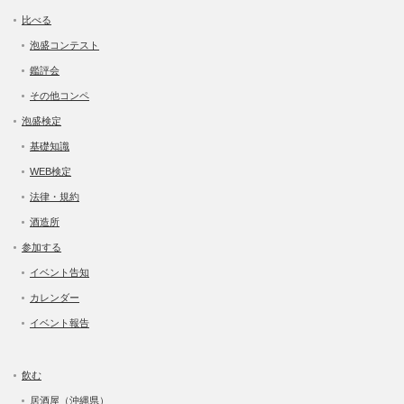
比べる
泡盛コンテスト
鑑評会
その他コンペ
泡盛検定
基礎知識
WEB検定
法律・規約
酒造所
参加する
イベント告知
カレンダー
イベント報告
飲む
居酒屋（沖縄県）