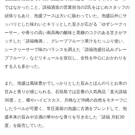
ではなかったこと。請福酒造の営業担当のZ氏をはじめスタッフの
頑張りもあり、泡盛ブースは大いに賑わっていた。泡盛以外にサ
ッパリとした味わいとキリッとした旨さが広がる「ゆずシークヮ
ーサー」や香りの高い南高梅の酸味と黒糖のコクのある甘さがマ
ッチした「請福梅酒」、グレープフルーツ果汁をたっぷり使い、
シークヮーサーで味のバランスを調えた「請福泡盛仕込みグレー
プフルーツ」などリキュールを宣伝し、女性を中心におかわりを
する人も多かった。
また、泡盛は風味豊かでしっかりとした旨みとほんのりとお米の
甘みと香りが感じられる、石垣島では定番の人気商品「直火請福
30度」と、蝶やハイビスカス、月桃など沖縄の自然をモチーフに
したラベルが可愛く、常圧蒸留の泡盛に古酒をブレンドして、泡
盛本来の旨みや古酒の華やかな香りを引き出した「請福 月虹30
度」を販売していた。