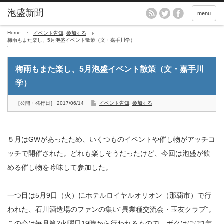
menu
Home
イベント告知
,
参加する
梅雨もまた楽し、5月泡盛イベント散策（文・嘉手川学）
梅雨もまた楽し、5月泡盛イベント散策（文・嘉手川
学）
［公開・発行日］ 2017/06/14
イベント告知
,
参加する
５月はGWがあったため、いくつものイベントや催し物がアッチコ
ッチで開催された。どれも楽しそうだったけど、今回は泡盛が飲
める催し物を吟味して参加した。
一つ目は5月9日（火）にホテルロイヤルオリオン（那覇市）で行
われた、石川酒造場のファンの集い“異業種交流会・玉友クラブ”。
この会は毎月第2火曜日19時から行われるもので、ボクはほぼ1年