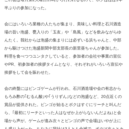
半ぶりの参加になった。
会にはいろいろ業種の人たちが集まり、美味しい料理と石川酒造
場の旨い泡盛、甕入りの「玉友」や「島風」などを飲みながらゆ
んたく。我社からは泡盛の集まりには必ずいる浜ちゃんと、中部
から駆けつけた泡盛新聞中部支部長の新里葵ちゃんが参加した。
料理を食べつつユンタクしていると、参加者の会社や事業の宣伝
やPR、初参加者の挨拶タイムとなり、それぞれがいろいろ宣伝や
挨拶をして会を賑わせた。
会の終盤にはビンゴゲームが行われ、石川酒造場や会の有志から
もろみ酢の｢むるん酸｣や｢うりずん｣などの泡盛など、20点近くの
賞品が提供された。ビンゴが始るとボクはすぐにリーチと叫んだ
ら、｢最初にリーチといった人はなぜか上がらないんだよね｣と会
場から声が。ゲームが進み次々とビンゴの声で会場はいやが上に
も盛り上がった。ちなみに我社は3人とも全滅で、ボクは次々とカ