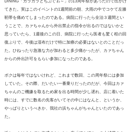
DINING「カラカラとちぶぐゎ～」の13周年祭があったので出かけ
てきた。実はこのイベントの1週間前の朝、大雨の中でコケて左膝
靭帯を痛めてしまったのである。病院に行ったら全治３週間とい
うことで、カァちゃんから外出禁止の指令が出るのではないかと
思っていたら、1週後のこの日、病院に行ったら医者も驚く程の回
復ぶりで、今後は湿布だけで特に加療の必要はないとのことだっ
た。ひねったり急激な力が加わると多少痛かったが、カァちゃん
からの外出許可をもらい参加になったのである。
ボクは毎年ではないけれど、これまで数回、この周年祭には参加
していた。その際、だいたい一番乗りだったのだが、今回はカァ
ちゃんのご機嫌を取るため家を出る時間が少し遅れ、店に着いた
時には、すでに数名の先客がいてその中にはなんと、というか、
やっぱりというべきか、我社の浜ちゃんがちゃんといたのであっ
た。