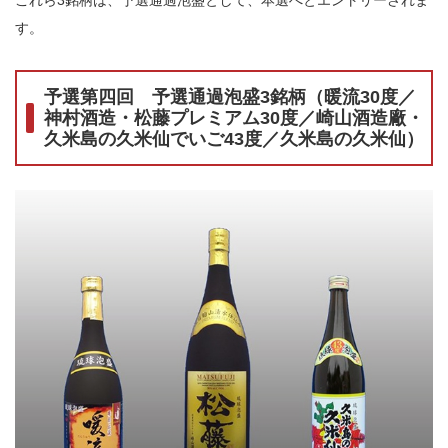
これら3銘柄は、予選通過泡盛として、本選へとエントリーされま
す。
予選第四回 予選通過泡盛3銘柄（暖流30度／
神村酒造・松藤プレミアム30度／崎山酒造廠・
久米島の久米仙でいご43度／久米島の久米仙）