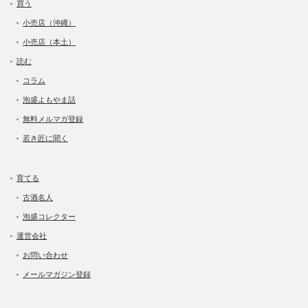
買う
小売店（沖縄）
小売店（本土）
読む
コラム
泡盛よもやま話
無料メルマガ登録
若き匠に聞く
育てる
古酒名人
泡盛コレクター
運営会社
お問い合わせ
メールマガジン登録