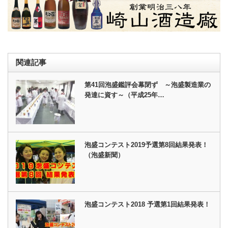
関連記事
第41回泡盛鑑評会幕閉ず ～泡盛製造業の
発達に資す～（平成25年…
泡盛コンテスト2019予選第8回結果発表！
（泡盛新聞）
泡盛コンテスト2018 予選第1回結果発表！