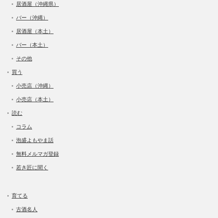
居酒屋（沖縄県）
バー（沖縄）
居酒屋（本土）
バー（本土）
その他
買う
小売店（沖縄）
小売店（本土）
読む
コラム
泡盛よもやま話
無料メルマガ登録
若き匠に聞く
育てる
古酒名人