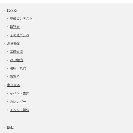
比べる
泡盛コンテスト
鑑評会
その他コンペ
泡盛検定
基礎知識
WEB検定
法律・規約
酒造所
参加する
イベント告知
カレンダー
イベント報告
飲む