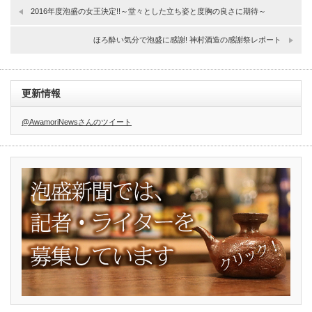
2016年度泡盛の女王決定!!～堂々とした立ち姿と度胸の良さに期待～
ほろ酔い気分で泡盛に感謝! 神村酒造の感謝祭レポート
更新情報
@AwamoriNewsさんのツイート