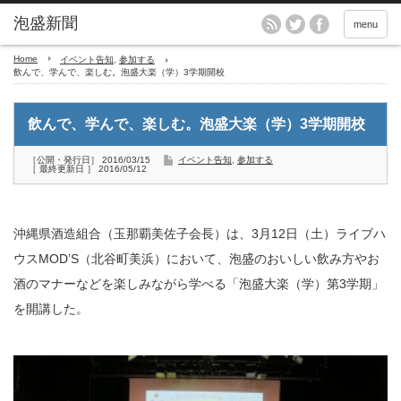
menu
Home
イベント告知
,
参加する
飲んで、学んで、楽しむ。泡盛大楽（学）3学期開校
飲んで、学んで、楽しむ。泡盛大楽（学）3学期開校
［公開・発行日］ 2016/03/15
イベント告知
,
参加する
［ 最終更新日 ］ 2016/05/12
沖縄県酒造組合（玉那覇美佐子会長）は、3月12日（土）ライブハ
ウスMOD’S（北谷町美浜）において、泡盛のおいしい飲み方やお
酒のマナーなどを楽しみながら学べる「泡盛大楽（学）第3学期」
を開講した。