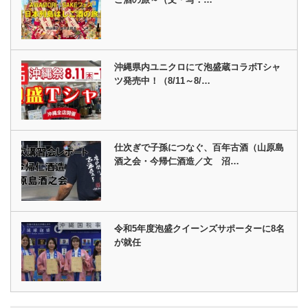
沖縄県内ユニクロにて泡盛蔵コラボTシャ
ツ発売中！（8/11～8/…
仕次ぎで子孫につなぐ、百年古酒（山原島
酒之会・今帰仁酒造／文 沼…
令和5年度泡盛クイーンズサポーターに8名
が就任