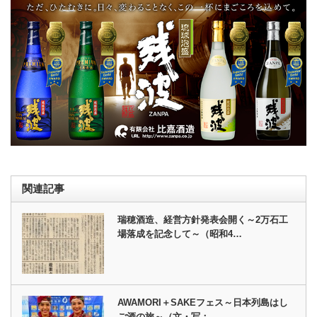
関連記事
瑞穂酒造、経営方針発表会開く～2万石工
場落成を記念して～（昭和4…
AWAMORI＋SAKEフェス～日本列島はし
ご酒の旅～（文・写：…