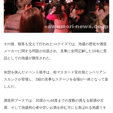
その後、観客も交えて行われた○×クイズでは、泡盛の歴史や酒造
メーカーに関する問題が出題され、見事に全問正解した10名に景
品としての泡盛が贈呈された。
休憩を挟んだイベント後半は、粒マスタード安次嶺とシベリアン
スカンクが登場し、2組の見事なステージを会場が一体となって楽
しんだ。
酒造所ブースでは、20度から44度までの度数の異なる新酒や古
酒、そして泡盛初心者や甘いお酒を好む方にも喜ばれる泡盛リキ