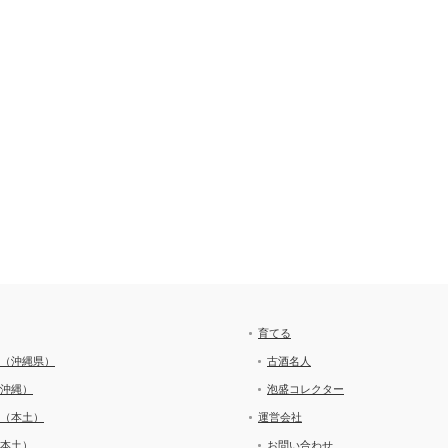
育てる
（沖縄県）
古酒名人
沖縄）
泡盛コレクター
（本土）
運営会社
本土）
お問い合わせ