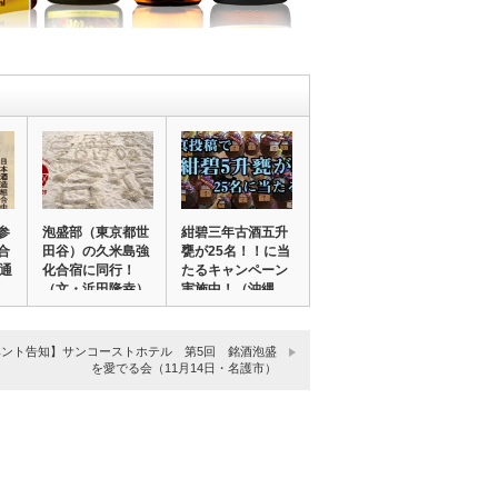
参
泡盛部（東京都世
紺碧三年古酒五升
合
田谷）の久米島強
甕が25名！！に当
回通
化合宿に同行！
たるキャンペーン
…
（文・浜田隆幸）
実施中！（沖縄…
ベント告知】サンコーストホテル 第5回 銘酒泡盛
を愛でる会（11月14日・名護市）