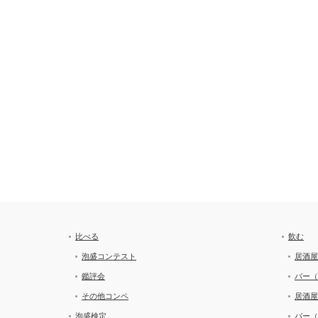
比べる
飲む
泡盛コンテスト
居酒屋
鑑評会
バー（
その他コンペ
居酒屋
泡盛検定
バー（