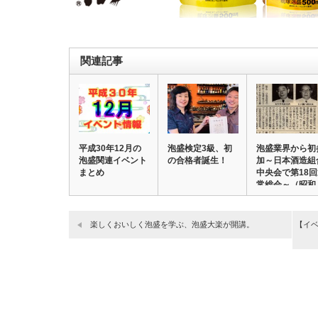
関連記事
平成30年12月の
泡盛検定3級、初
泡盛業界から初
泡盛関連イベント
の合格者誕生！
加～日本酒造組
まとめ
中央会で第18
常総会～（昭和
楽しくおいしく泡盛を学ぶ、泡盛大楽が開講。
【イ