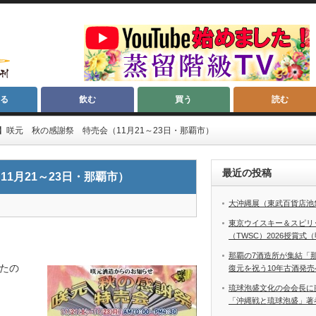
る
飲む
買う
読む
】咲元 秋の感謝祭 特売会（11月21～23日・那覇市）
最近の投稿
1月21～23日・那覇市）
大沖縄展（東武百貨店池
東京ウイスキー＆スピリ
（TWSC）2026授賞式
那覇の7酒造所が集結「
たの
復元を祝う10年古酒発売
琉球泡盛文化の会会長に
「沖縄戦と琉球泡盛」著