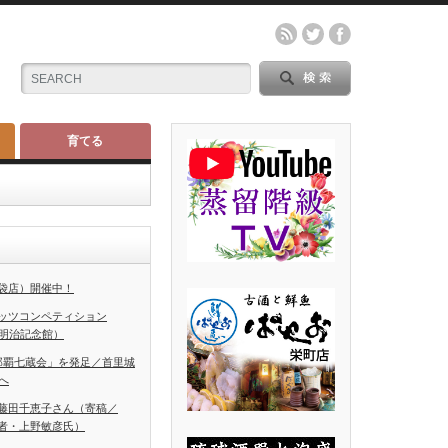
育てる
袋店）開催中！
ッツコンペティション
（明治記念館）
那覇七蔵会」を発足／首里城
へ
藤田千恵子さん（寄稿／
者・上野敏彦氏）