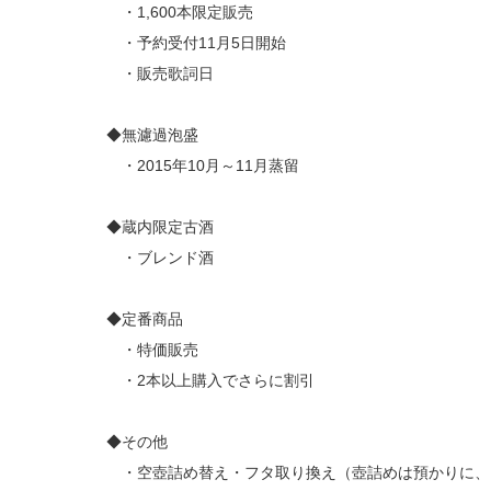
・1,600本限定販売
・予約受付11月5日開始
・販売歌詞日
◆無濾過泡盛
・2015年10月～11月蒸留
◆蔵内限定古酒
・ブレンド酒
◆定番商品
・特価販売
・2本以上購入でさらに割引
◆その他
・空壺詰め替え・フタ取り換え（壺詰めは預かりに、