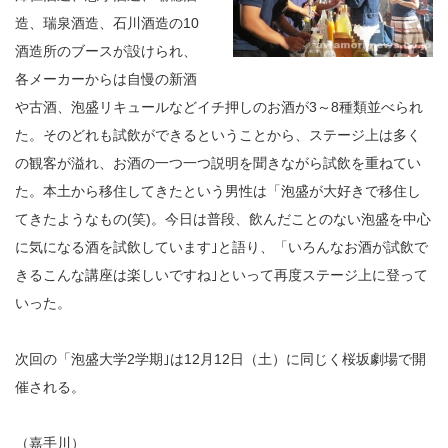
造、瑞泉酒造、石川酒造の10
酒造所のブースが設けられ、
各メーカーからは自慢の新酒
や古酒、泡盛リキュールなどイチ押しのお酒が3～8種類並べられ
た。そのどれも試飲ができるということから、ステージ上は多く
の観客が溢れ、お酒の一つ一つ説明を聞きながら試飲を重ねてい
た。本土から移住してきたという男性は「泡盛が大好きで移住し
てきたようなもの(笑)。今日は普段、飲んだことのない泡盛を中心
に気になる酒を試飲しています｣と語り、「いろんなお酒が試飲で
きるこんな講座は楽しいですね｣といって再度ステージ上に登って
いった。
次回の「泡盛大学2学期｣は12月12日（土）に同じく桜坂劇場で開
催される。
（嘉手川）