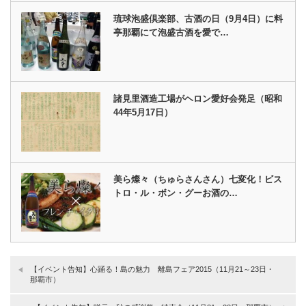
琉球泡盛倶楽部、古酒の日（9月4日）に料
亭那覇にて泡盛古酒を愛で…
諸見里酒造工場がヘロン愛好会発足（昭和
44年5月17日）
美ら燦々（ちゅらさんさん）七変化！ビス
トロ・ル・ボン・グーお酒の…
【イベント告知】心踊る！島の魅力 離島フェア2015（11月21～23日・
那覇市）