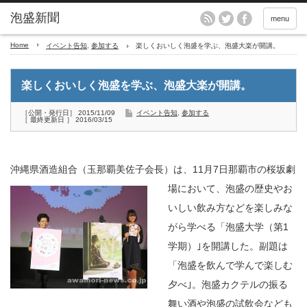
menu
Home
イベント告知
,
参加する
楽しくおいしく泡盛を学ぶ、泡盛大楽が開講。
楽しくおいしく泡盛を学ぶ、泡盛大楽が開講。
［公開・発行日］ 2015/11/09
イベント告知
,
参加する
［ 最終更新日 ］ 2016/03/15
沖縄県酒造組合（玉那覇美佐子会長）は、11月7日那覇市の桜坂劇
場において、
泡盛の歴史やお
いしい飲み方などを楽しみな
がら学べる「泡盛大学（第1
学期）｣を開講した。副題は
「泡盛を飲んで学んで楽しむ
夕べ｣。泡盛カクテルの振る
舞い酒や泡盛の試飲会なども