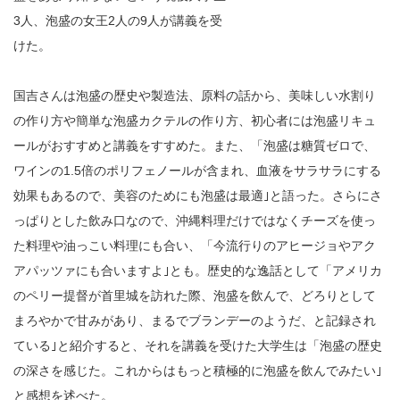
3人、泡盛の女王2人の9人が講義を受
けた。
国吉さんは泡盛の歴史や製造法、原料の話から、美味しい水割り
の作り方や簡単な泡盛カクテルの作り方、初心者には泡盛リキュ
ールがおすすめと講義をすすめた。また、「泡盛は糖質ゼロで、
ワインの1.5倍のポリフェノールが含まれ、血液をサラサラにする
効果もあるので、美容のためにも泡盛は最適｣と語った。さらにさ
っぱりとした飲み口なので、沖縄料理だけではなくチーズを使っ
た料理や油っこい料理にも合い、「今流行りのアヒージョやアク
アパッツァにも合いますよ｣とも。歴史的な逸話として「アメリカ
のペリー提督が首里城を訪れた際、泡盛を飲んで、どろりとして
まろやかで甘みがあり、まるでブランデーのようだ、と記録され
ている｣と紹介すると、それを講義を受けた大学生は「泡盛の歴史
の深さを感じた。これからはもっと積極的に泡盛を飲んでみたい｣
と感想を述べた。