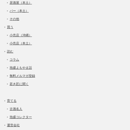
居酒屋（本土）
バー（本土）
その他
買う
小売店（沖縄）
小売店（本土）
読む
コラム
泡盛よもやま話
無料メルマガ登録
若き匠に聞く
育てる
古酒名人
泡盛コレクター
運営会社