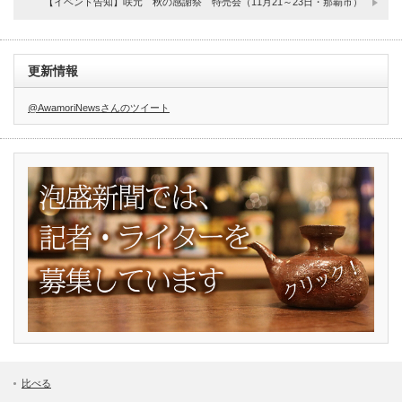
【イベント告知】咲元 秋の感謝祭 特売会（11月21～23日・那覇市）
更新情報
@AwamoriNewsさんのツイート
比べる