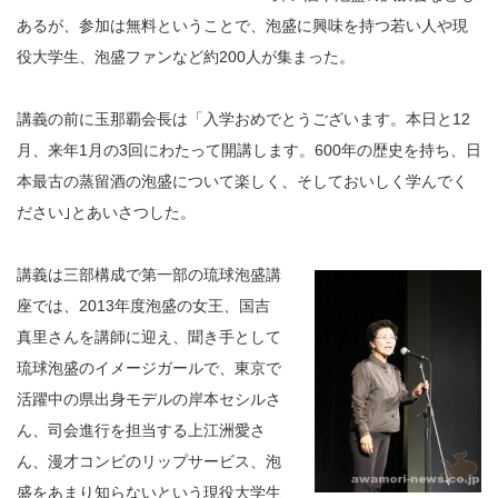
あるが、参加は無料ということで、泡盛に興味を持つ若い人や現
役大学生、泡盛ファンなど約200人が集まった。
講義の前に玉那覇会長は「入学おめでとうございます。本日と12
月、来年1月の3回にわたって開講します。600年の歴史を持ち、日
本最古の蒸留酒の泡盛について楽しく、そしておいしく学んでく
ださい｣とあいさつした。
講義は三部構成で第一部の琉球泡盛講
座では、2013年度泡盛の女王、国吉
真里さんを講師に迎え、聞き手として
琉球泡盛のイメージガールで、東京で
活躍中の県出身モデルの岸本セシルさ
ん、司会進行を担当する上江洲愛さ
ん、漫才コンビのリップサービス、泡
盛をあまり知らないという現役大学生