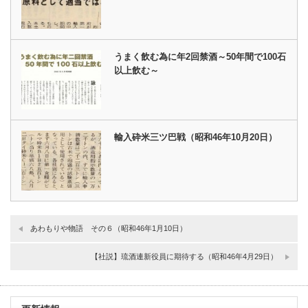
うまく飲む為に年2回禁酒～50年間で100石
以上飲む～
輸入砕米三ツ巴戦（昭和46年10月20日）
あわもりや物語 その６（昭和46年1月10日）
【社説】琉酒連新役員に期待する（昭和46年4月29日）