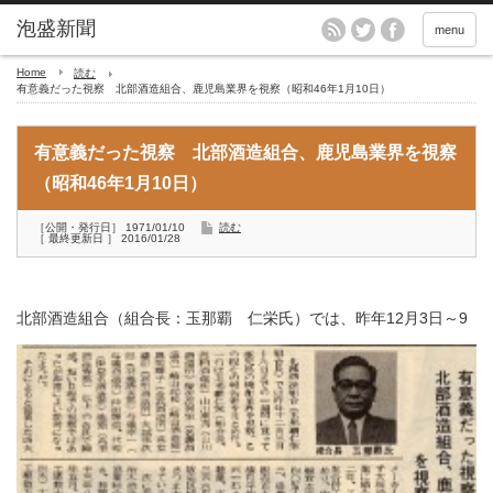
menu
Home
読む
有意義だった視察 北部酒造組合、鹿児島業界を視察（昭和46年1月10日）
有意義だった視察 北部酒造組合、鹿児島業界を視察
（昭和46年1月10日）
［公開・発行日］ 1971/01/10
読む
［ 最終更新日 ］ 2016/01/28
北部酒造組合（組合長：玉那覇 仁栄氏）では、
昨年12月3日～9