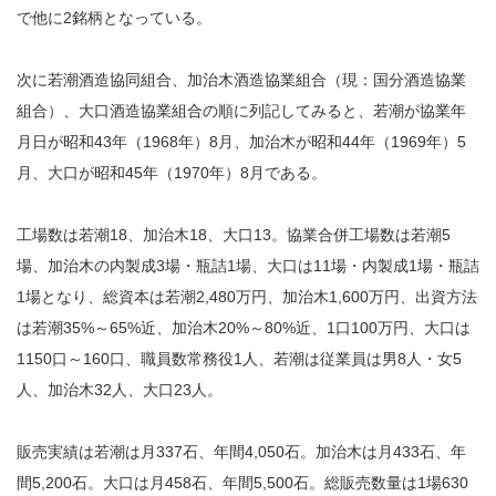
で他に2銘柄となっている。
次に若潮酒造協同組合、加治木酒造協業組合（現：国分酒造協業
組合）、大口酒造協業組合の順に列記してみると、若潮が協業年
月日が昭和43年（1968年）8月、加治木が昭和44年（1969年）5
月、大口が昭和45年（1970年）8月である。
工場数は若潮18、加治木18、大口13。協業合併工場数は若潮5
場、加治木の内製成3場・瓶詰1場、大口は11場・内製成1場・瓶詰
1場となり、総資本は若潮2,480万円、加治木1,600万円、出資方法
は若潮35%～65%近、加治木20%～80%近、1口100万円、大口は
1150口～160口、職員数常務役1人、若潮は従業員は男8人・女5
人、加治木32人、大口23人。
販売実績は若潮は月337石、年間4,050石。加治木は月433石、年
間5,200石。大口は月458石、年間5,500石。総販売数量は1場630