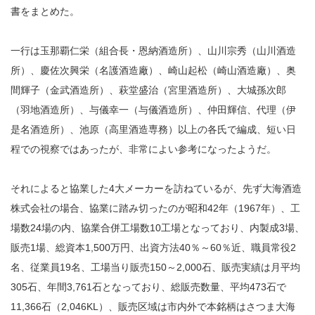
書をまとめた。
一行は玉那覇仁栄（組合長・恩納酒造所）、山川宗秀（山川酒造
所）、慶佐次興栄（名護酒造廠）、崎山起松（崎山酒造廠）、奥
間輝子（金武酒造所）、萩堂盛治（宮里酒造所）、大城孫次郎
（羽地酒造所）、与儀幸一（与儀酒造所）、仲田輝信、代理（伊
是名酒造所）、池原（高里酒造専務）以上の各氏で編成、短い日
程での視察ではあったが、非常によい参考になったようだ。
それによると協業した4大メーカーを訪ねているが、先ず大海酒造
株式会社の場合、協業に踏み切ったのが昭和42年（1967年）、工
場数24場の内、協業合併工場数10工場となっており、内製成3場、
販売1場、総資本1,500万円、出資方法40％～60％近、職員常役2
名、従業員19名、工場当り販売150～2,000石、販売実績は月平均
305石、年間3,761石となっており、総販売数量、平均473石で
11,366石（2,046KL）、販売区域は市内外で本銘柄はさつま大海