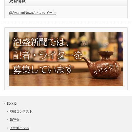
更新情報
@AwamoriNewsさんのツイート
比べる
泡盛コンテスト
鑑評会
その他コンペ