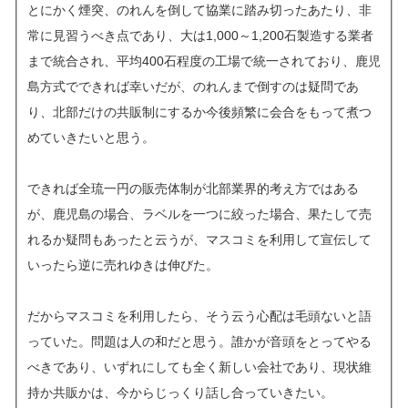
とにかく煙突、のれんを倒して協業に踏み切ったあたり、非
常に見習うべき点であり、大は1,000～1,200石製造する業者
まで統合され、平均400石程度の工場で統一されており、鹿児
島方式でできれば幸いだが、のれんまで倒すのは疑問であ
り、北部だけの共販制にするか今後頻繁に会合をもって煮つ
めていきたいと思う。
できれば全琉一円の販売体制が北部業界的考え方ではある
が、鹿児島の場合、ラベルを一つに絞った場合、果たして売
れるか疑問もあったと云うが、マスコミを利用して宣伝して
いったら逆に売れゆきは伸びた。
だからマスコミを利用したら、そう云う心配は毛頭ないと語
っていた。問題は人の和だと思う。誰かが音頭をとってやる
べきであり、いずれにしても全く新しい会社であり、現状維
持か共販かは、今からじっくり話し合っていきたい。