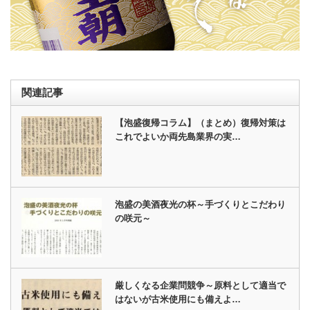
関連記事
【泡盛復帰コラム】（まとめ）復帰対策は
これでよいか両先島業界の実…
泡盛の美酒夜光の杯～手づくりとこだわり
の咲元～
厳しくなる企業問競争～原料として適当で
はないが古米使用にも備えよ…