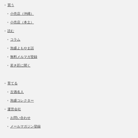
買う
小売店（沖縄）
小売店（本土）
読む
コラム
泡盛よもやま話
無料メルマガ登録
若き匠に聞く
育てる
古酒名人
泡盛コレクター
運営会社
お問い合わせ
メールマガジン登録