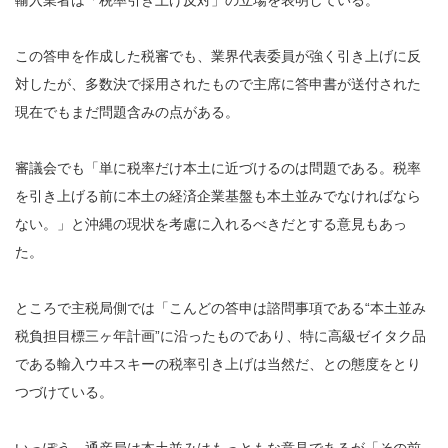
この答申を作成した税審でも、業界代表委員が強く引き上げに反
対したが、多数決で採用されたもので主席に答申書が送付された
現在でもまだ問題含みの点がある。
審議会でも「単に税率だけ本土に近づけるのは問題である。税率
を引き上げる前に本土の経済企業基盤も本土並みでなければなら
ない。」と沖縄の現状を考慮に入れるべきだとする意見もあっ
た。
ところで主税局側では「こんどの答申は諮問事項である“本土並み
税負担目標三ヶ年計画”に沿ったものであり、特に高級ゼイタク品
である輸入ウヰスキーの税率引き上げは当然だ、との態度をとり
つづけている。
いっぽう、通産局は本土並みはもっともな意見であるが「その前