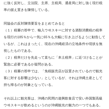
に強く反対し、立法院、主席、主税局、通産局に対し強く現行税
率の据え置きを陳情している。
同協会の反対陳情要旨をまとめてみると
（１）税審の答申で、輸入ウヰスキーに対する酒類消費税の税率
を現行の185％から一気に65％も大幅に引き上げるように勧告して
いるが、これはまったく、現在の沖縄経済の立地条件や現状を無
視したものである。
（２）税率だけを先走って直ちに「本土税率」に近づけることが
緊急に必要であるか疑問がある。
（３）税審の答申では、「免税販売店が設置されているので観光
客に対する影響は少ない」としているが、それは沖縄土産として
持ち帰るのが対象となっている。
それ以上に観光客は、沖縄の民間の遊興飲食店で安い外国製高級
ウヰスキーが飲めるというのが沖縄観光の魅力の一つでもある。