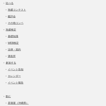
比べる
泡盛コンテスト
鑑評会
その他コンペ
泡盛検定
基礎知識
WEB検定
法律・規約
酒造所
参加する
イベント告知
カレンダー
イベント報告
飲む
居酒屋（沖縄県）