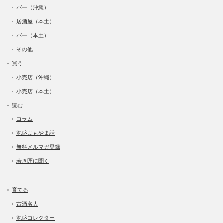
バー（沖縄）
居酒屋（本土）
バー（本土）
その他
買う
小売店（沖縄）
小売店（本土）
読む
コラム
泡盛よもやま話
無料メルマガ登録
若き匠に聞く
育てる
古酒名人
泡盛コレクター