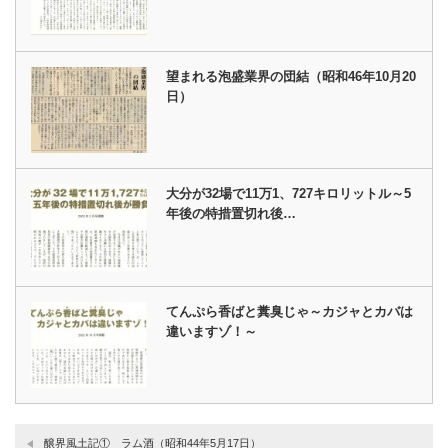
望まれる泡盛業界の団結（昭和46年10月20
日）
大分が32場で11万1、727キロリットル～5
年後の特措置切れ後…
てんぷら香ばと糞臭じゃ～カジャとカバは
違いますゾ！～
醸界風土記① ラム酒（昭和44年5月17日）