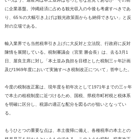
に企業基盤。沖縄経済に占める観光収入の今後も考慮すべきであ
り、65％の大幅引き上げは観光政策面からも納得できない」と反
対の立場である。
輸入業界でも当然税率引き上げに大反対と立法院、行政府に反対
陳情を展開している。税制審議会（宮里 勝会長）は、去る3月1
日、屋良主席に対し「本土並み負担を目標とした税制三ヶ年計画
及び1969年度において実施すべき税制改正について」答申した。
今度の税制改正案は、現年度を初年次として1971年までの三ヶ年
で本土の租税制度に近づけるため、国税、県税市町村税と税体系
を明確に区分し、税源の適正な配分を図るのが狙いとなってい
る。
もうひとつの重要な点は、本土復帰に備え、各種税率の本土との
格差是正を行おうというものである。このような税制、税率改正