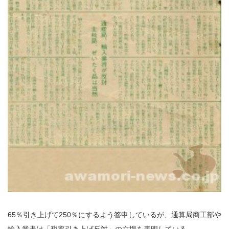
65％引き上げて250％にするよう答申しているが、通算局商工部や
輸入業者は「税率引き上げ反対」の立場を表明している。