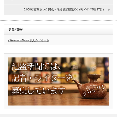
6,000石貯蔵タンク完成－沖縄酒類醸造KK（昭和44年5月17日）
更新情報
@AwamoriNewsさんのツイート