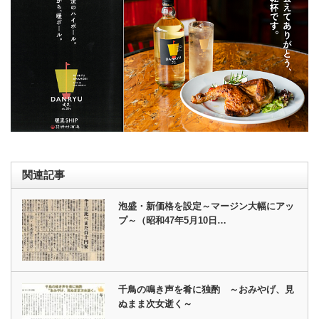
関連記事
泡盛・新価格を設定～マージン大幅にアッ
プ～（昭和47年5月10日…
千鳥の鳴き声を肴に独酌 ～おみやげ、見
ぬまま次女逝く～