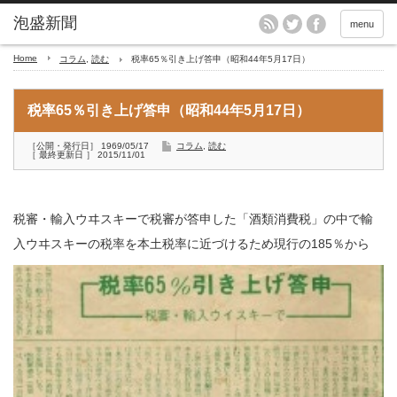
menu
Home
コラム
,
読む
税率65％引き上げ答申（昭和44年5月17日）
税率65％引き上げ答申（昭和44年5月17日）
［公開・発行日］ 1969/05/17
コラム
,
読む
［ 最終更新日 ］ 2015/11/01
税審・輸入ウヰスキーで税審が答申した「酒類消費税」の中で輸
入ウヰスキーの税率を本土税率に近づけるため
現行の185％から